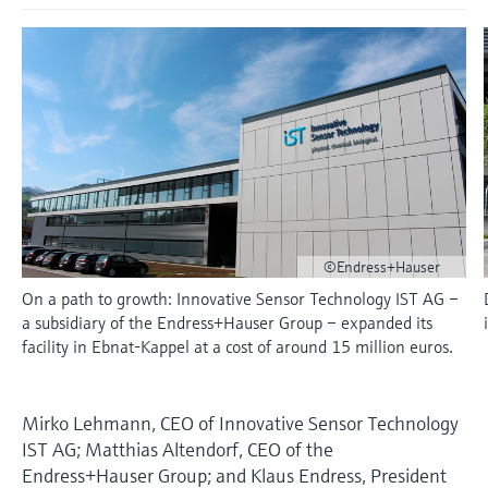
会
的指导课程与资源，随时随地提升技能。
measurement
电力与能源
光学分析
Conductive level measurement
全自动水质采样仪
温度开关
能量管理仪和应用管理仪
空气质量测量装置
Netilion Device Viewer
您的Endress+Hauser职业生涯
可持续发展
Endress+Hauser SICK
查找市场活动及培训
活动和培训
Job opportunities at
选购全部
采矿、矿物加工及冶金：打造可持
根据需要，从培训、研讨会、展会、峰会或
Endress+Hauser SICK
Netilion IIoT
Float switch level measurement
TOC、COD和SAC分析仪
表面温度计
浪涌保护器
烟雾探测器
Netilion Water
关联公司
续的未来
在线研讨会等各种活动中灵活选择。
软件
放射线物位测量
ORP电极和变送器
线缆式温度计
选购全部
视距测量仪
公用工程：可靠使用蒸汽
阻旋料位开关
污泥界面传感器和变送器
多点温度计
超高探测器
产品工具
所有行业的关注焦点
伺服液位测量
营养盐分析仪和传感器
选购全部
选购全部
©Endress+Hauser
On a path to growth: Innovative Sensor Technology IST AG –
通过产品筛选，选择测量仪表
工业领域的可持续发展解决方案
机电式物位测量
金属分析仪
a subsidiary of the Endress+Hauser Group – expanded its
通过产品特性查找适当的测量设备、软件或
facility in Ebnat-Kappel at a cost of around 15 million euros.
系统组件。
数字化驱动流程工业转型升级
微波限位栅物位测量
光度计
Applicator 选型和计算软件
决策级过程透明度，赋能卓越运营
Mirko Lehmann, CEO of Innovative Sensor Technology
通过应用参数查找、选择并配置产品
Level measurement with pressure
微波传输测量原理
IST AG; Matthias Altendorf, CEO of the
Endress+Hauser Group; and Klaus Endress, President
Device Viewer