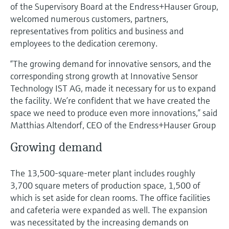
选购全部
Memosens数字技术
of the Supervisory Board at the Endress+Hauser Group,
查找产品具体信息和文档
welcomed numerous customers, partners,
选购全部
representatives from politics and business and
备件查找工具
employees to the dedication ceremony.
您可通过产品型号、订单代码或序列号，轻
松查找所需备件。
“The growing demand for innovative sensors, and the
corresponding strong growth at Innovative Sensor
Technology IST AG, made it necessary for us to expand
the facility. We’re confident that we have created the
space we need to produce even more innovations,” said
Matthias Altendorf, CEO of the Endress+Hauser Group
Growing demand
The 13,500-square-meter plant includes roughly
3,700 square meters of production space, 1,500 of
which is set aside for clean rooms. The office facilities
and cafeteria were expanded as well. The expansion
was necessitated by the increasing demands on