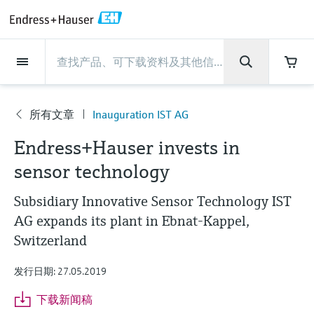
Back
Back
Back
Back
Back
Back
Back
Back
Back
Back
Back
Back
Back
Back
Back
Back
Back
Back
Back
Back
Back
Back
Back
Back
Back
Back
Back
Back
Back
Back
Back
Back
Back
Back
现场仪表
现场仪表
现场仪表
现场仪表
现场仪表
现场仪表
现场仪表
现场仪表
现场仪表
现场仪表
服务产品
服务产品
服务产品
服务产品
服务产品
服务产品
行业应用
行业应用
行业应用
行业应用
行业应用
行业应用
行业应用
行业应用
行业应用
支持
公司
公司
公司
公司
公司
公司
公司
公司
现场仪表
流量
物位测量
液体分析
温度测量
压力测量
系统产品
光学分析
Netilion IIoT
服务产品
Project and commissioning
技术支持服务
仪表维护
仪表性能优化服务
行业应用
支持
公司
Endress+Hauser集团
生产中心
集团实力
新闻与案例
活动和培训
您的Endress+Hauser职业生
services
涯
所有文章
Inauguration IST AG
流量
电磁流量计
雷达物位测量
pH电极和变送器
温度变送器
绝压和表压测量
数据管理仪&数据记录仪
TDLAS和QF分析仪
Netilion Value
Project and commissioning services
远程技术支持
验证服务
校准报告分析
食品与饮料
快速获取服务支持！
Endress+Hauser集团
公司概况
物位和压力测量
过程安全性
新闻与案例总览
培训
公
技术支持中心 —— Endress+Hauser提供全方
仪表调试服务
Explore open positions
Endress+Hauser invests in
司
位服务，与您相伴前行
物位测量
科里奥利质量流量计
Vibronic point level detection
电导率传感器和变送器
工业温度计
差压测量
过程测控仪
拉曼光谱分析仪
Netilion Health
技术支持服务
远程资产监控
现场仪表校准服务
优化校准间隔时间
水务和环境：保护 —— 节约 —— 提高
生产中心
Asia Pacific
Endress+Hauser流量
网络安全性
所有文章
研讨会
sensor technology
Industrial Project Management
在Endress+Hauser工作
下载区
液体分析
超声波流量计
导波雷达物位测量
浊度传感器和变送器
保护套管
选购全部
电源和安全栅
排放监测解决方案
Netilion Analytics
仪表维护
Process Instrumentation Courses
预防性维护服务
动态现场仪表评价和分析服务
石油与天然气：促进能源转型，实
集团实力
财务业绩
Endress+Hauser 液体分析
过程自动化项目流程
新闻稿
展览会
Subsidiary Innovative Sensor Technology IST
搜索和下载技术手册, 宣传资料, 出版物, 软
现净零目标
Extended warranty
件更新, 视频, 证书等各类文件!
AG expands its plant in Ebnat-Kappel,
更多工作机会
温度测量
涡街流量计
超声波物位测量
氯传感器和变送器
高温型温度计
WirelessHART解决方案
颗粒测量设备
Netilion Library
仪表性能优化服务
Repair of measuring instruments
客户案例
集团管理层
温度+系统产品
My Endress+Hauser
事实速览
在线研讨会和回放
Switzerland
学习
生命科学：创新技术助推卓越运营
德国耶拿分析仪器公司的工作机会
压力测量
热式质量流量计
电容物位测量
溶解氧传感器和变送器
卫生型温度计
网关和调制解调器
数字分析仪解决方案
Netilion Inventory
View all
新闻与案例
发展历程
Endress+Hauser 数字解决方案
建立电子采购流程，从容应对未来
媒体活动
峰会
发行日期: 27.05.2019
化工：深化合作，助推可持续成功
需求
学习中心
IST创新传感器技术公司的工作机
下载新闻稿
系统产品
Differential pressure flow
静压液位测量
实验室检测仪表和便携式pH计
紧凑型温度计
设备配置用平板电脑
过程气体分析仪
Netilion Connect
活动和培训
文化与价值观
Endress+Hauser 光学分析
线下活动
学习中心 - 探索Endress+Hauser学习平台上