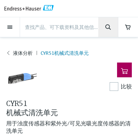
Back
Back
Back
Back
Back
Back
Back
Back
Back
Back
Back
Back
Back
Back
Back
Back
Back
Back
Back
Back
Back
Back
Back
Back
Back
Back
Back
Back
Back
Back
Back
Back
Back
Back
现场仪表
现场仪表
现场仪表
现场仪表
现场仪表
现场仪表
现场仪表
现场仪表
现场仪表
现场仪表
服务产品
服务产品
服务产品
服务产品
服务产品
服务产品
行业应用
行业应用
行业应用
行业应用
行业应用
行业应用
行业应用
行业应用
行业应用
支持
公司
公司
公司
公司
公司
公司
公司
公司
现场仪表
流量
物位测量
液体分析
温度测量
压力测量
系统产品
光学分析
Netilion IIoT
服务产品
Project and commissioning
技术支持服务
仪表维护
仪表性能优化服务
行业应用
支持
公司
Endress+Hauser集团
生产中心
集团实力
新闻与案例
活动和培训
您的Endress+Hauser职业生
services
涯
流量
电磁流量计
雷达物位测量
pH电极和变送器
温度变送器
绝压和表压测量
数据管理仪&数据记录仪
TDLAS和QF分析仪
Netilion Value
Project and commissioning services
远程技术支持
验证服务
校准报告分析
食品与饮料
快速获取服务支持！
Endress+Hauser集团
公司概况
物位和压力测量
过程安全性
新闻与案例总览
培训
液体分析
CYR51机械式清洗单元
现
技术支持中心 —— Endress+Hauser提供全方
仪表调试服务
Explore open positions
场
位服务，与您相伴前行
物位测量
科里奥利质量流量计
Vibronic point level detection
电导率传感器和变送器
工业温度计
差压测量
过程测控仪
拉曼光谱分析仪
Netilion Health
技术支持服务
远程资产监控
现场仪表校准服务
优化校准间隔时间
水务和环境：保护 —— 节约 —— 提高
生产中心
Asia Pacific
Endress+Hauser流量
网络安全性
所有文章
研讨会
仪
Industrial Project Management
在Endress+Hauser工作
表
下载区
液体分析
超声波流量计
导波雷达物位测量
浊度传感器和变送器
保护套管
选购全部
电源和安全栅
排放监测解决方案
Netilion Analytics
仪表维护
Process Instrumentation Courses
预防性维护服务
动态现场仪表评价和分析服务
石油与天然气：促进能源转型，实
集团实力
财务业绩
Endress+Hauser 液体分析
过程自动化项目流程
新闻稿
展览会
比较
搜索和下载技术手册, 宣传资料, 出版物, 软
现净零目标
Extended warranty
件更新, 视频, 证书等各类文件!
更多工作机会
温度测量
涡街流量计
超声波物位测量
氯传感器和变送器
高温型温度计
WirelessHART解决方案
颗粒测量设备
Netilion Library
仪表性能优化服务
Repair of measuring instruments
客户案例
集团管理层
温度+系统产品
My Endress+Hauser
事实速览
在线研讨会和回放
CYR51
学习
生命科学：创新技术助推卓越运营
机械式清洗单元
德国耶拿分析仪器公司的工作机会
压力测量
热式质量流量计
电容物位测量
溶解氧传感器和变送器
卫生型温度计
网关和调制解调器
数字分析仪解决方案
Netilion Inventory
View all
新闻与案例
发展历程
Endress+Hauser 数字解决方案
建立电子采购流程，从容应对未来
媒体活动
峰会
用于浊度传感器和紫外光/可见光吸光度传感器的清
化工：深化合作，助推可持续成功
需求
学习中心
IST创新传感器技术公司的工作机
洗单元
系统产品
Differential pressure flow
静压液位测量
实验室检测仪表和便携式pH计
紧凑型温度计
设备配置用平板电脑
过程气体分析仪
Netilion Connect
活动和培训
文化与价值观
Endress+Hauser 光学分析
线下活动
学习中心 - 探索Endress+Hauser学习平台上