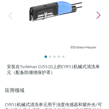
选购全部
Memosens数字技术
查找产品具体信息和文档
选购全部
备件查找工具
您可通过产品型号、订单代码或序列号，轻
松查找所需备件。
©Endress+Hauser
安装在Turbimax CUS51D上的CYR51机械式清洗单
元（配备防缠绕保护罩）
应用领域
CYR51机械式清洗单元用于浊度传感器和紫外光/可