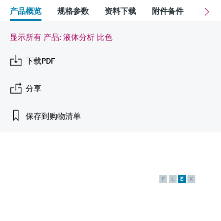
会
的指导课程与资源，随时随地提升技能。
measurement
电力与能源
产品概览
规格参数
资料下载
附件备件
配
光学分析
Conductive level measurement
全自动水质采样仪
温度开关
能量管理仪和应用管理仪
空气质量测量装置
Netilion Device Viewer
您的Endress+Hauser职业生涯
可持续发展
Endress+Hauser SICK
查找市场活动及培训
活动和培训
Job opportunities at
选购全部
采矿、矿物加工及冶金：打造可持
显示所有 产品: 液体分析 比色
根据需要，从培训、研讨会、展会、峰会或
Endress+Hauser SICK
Netilion IIoT
Float switch level measurement
TOC、COD和SAC分析仪
表面温度计
浪涌保护器
烟雾探测器
Netilion Water
关联公司
续的未来
在线研讨会等各种活动中灵活选择。
下载PDF
软件
放射线物位测量
ORP电极和变送器
线缆式温度计
选购全部
视距测量仪
公用工程：可靠使用蒸汽
分享
阻旋料位开关
污泥界面传感器和变送器
多点温度计
超高探测器
产品工具
所有行业的关注焦点
保存到购物清单
伺服液位测量
营养盐分析仪和传感器
选购全部
选购全部
通过产品筛选，选择测量仪表
工业领域的可持续发展解决方案
机电式物位测量
金属分析仪
通过产品特性查找适当的测量设备、软件或
系统组件。
数字化驱动流程工业转型升级
微波限位栅物位测量
光度计
F
L
E
X
Applicator 选型和计算软件
决策级过程透明度，赋能卓越运营
通过应用参数查找、选择并配置产品
Level measurement with pressure
微波传输测量原理
Device Viewer