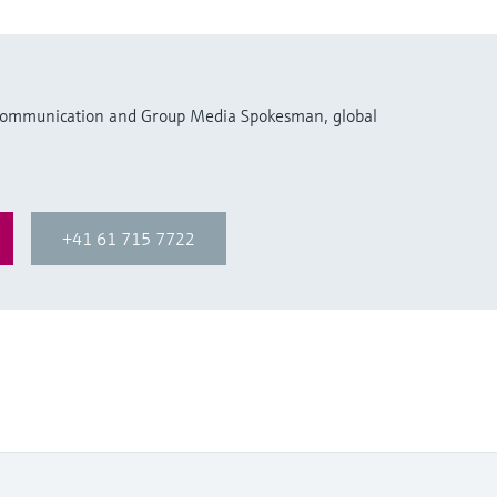
 Communication and Group Media Spokesman, global
+41 61 715 7722