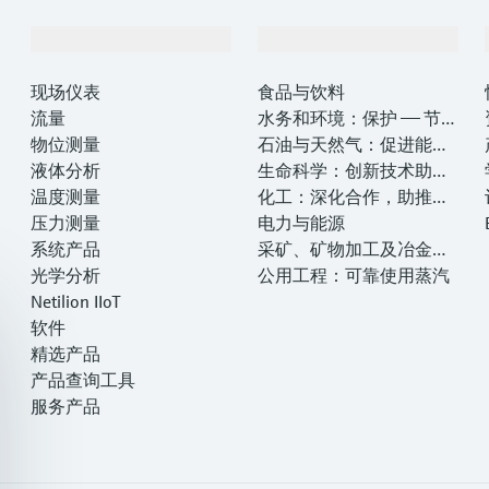
产品与服务
行业应用
现场仪表
食品与饮料
流量
水务和环境：保护 —— 节约
物位测量
—— 提高
石油与天然气：促进能源
液体分析
转型，实现净零目标
生命科学：创新技术助推
温度测量
卓越运营
化工：深化合作，助推可
压力测量
持续成功
电力与能源
系统产品
采矿、矿物加工及冶金：
光学分析
打造可持续的未来
公用工程：可靠使用蒸汽
Netilion IIoT
软件
精选产品
产品查询工具
服务产品