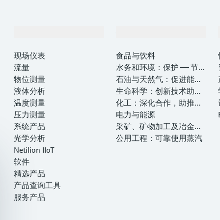
产品与服务
行业应用
现场仪表
食品与饮料
流量
水务和环境：保护 —— 节约
物位测量
—— 提高
石油与天然气：促进能源
液体分析
转型，实现净零目标
生命科学：创新技术助推
温度测量
卓越运营
化工：深化合作，助推可
压力测量
持续成功
电力与能源
系统产品
采矿、矿物加工及冶金：
光学分析
打造可持续的未来
公用工程：可靠使用蒸汽
Netilion IIoT
软件
精选产品
产品查询工具
服务产品