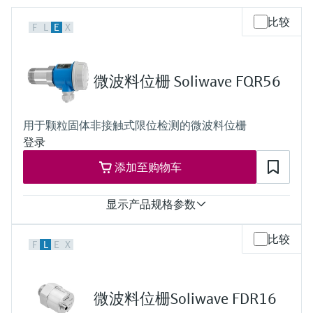
会
的指导课程与资源，随时随地提升技能。
measurement
电力与能源
比较
光学分析
Conductive level measurement
全自动水质采样仪
温度开关
能量管理仪和应用管理仪
空气质量测量装置
Netilion Device Viewer
您的Endress+Hauser职业生涯
可持续发展
Endress+Hauser SICK
查找市场活动及培训
F
L
E
X
活动和培训
Job opportunities at
选购全部
采矿、矿物加工及冶金：打造可持
根据需要，从培训、研讨会、展会、峰会或
Endress+Hauser SICK
Netilion IIoT
Float switch level measurement
TOC、COD和SAC分析仪
表面温度计
浪涌保护器
烟雾探测器
Netilion Water
关联公司
续的未来
在线研讨会等各种活动中灵活选择。
微波料位栅 Soliwave FQR56
软件
放射线物位测量
ORP电极和变送器
线缆式温度计
选购全部
视距测量仪
公用工程：可靠使用蒸汽
用于颗粒固体非接触式限位检测的微波料位栅
阻旋料位开关
污泥界面传感器和变送器
多点温度计
超高探测器
登录
产品工具
所有行业的关注焦点
添加至购物车
伺服液位测量
营养盐分析仪和传感器
选购全部
选购全部
通过产品筛选，选择测量仪表
工业领域的可持续发展解决方案
显示产品规格参数
机电式物位测量
金属分析仪
通过产品特性查找适当的测量设备、软件或
系统组件。
数字化驱动流程工业转型升级
过程温度
比较
微波限位栅物位测量
光度计
F
L
E
X
非接触式安装：任意
Applicator 选型和计算软件
在安装范围内：
决策级过程透明度，赋能卓越运营
-40 °C...+70 °C (-40 °F...+158 °F)
通过应用参数查找、选择并配置产品
Level measurement with pressure
微波传输测量原理
带HT接头：
微波料位栅Soliwave FDR16
最高+450 °C (+842 °F)
Device Viewer