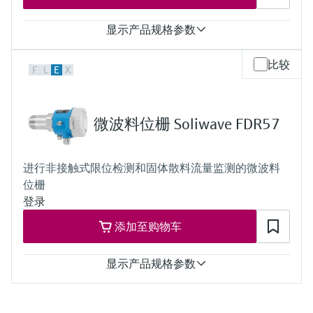
最小介质密度
Solid weight: > 10 g/l
显示产品规格参数
过程温度
比较
F
L
E
X
非接触式安装：任意
在安装范围内：
-40 °C...+70 °C (-40 °F...+158 °F)
带HT接头：
微波料位栅 Soliwave FDR57
最高+450 °C (+842 °F)
过程压力（绝压）/最大过压限定值
非接触式安装：任意
进行非接触式限位检测和固体散料流量监测的微波料
在安装范围内：
位栅
0.5 bar ... 6.8 bar (7.2 psi ... 99 psi)，绝压
带HD接头：
登录
最大+21 bar (+305 psi)，绝压
添加至购物车
最小介质密度
固体重量：> 10 g/l
显示产品规格参数
过程温度
非接触式安装：任意