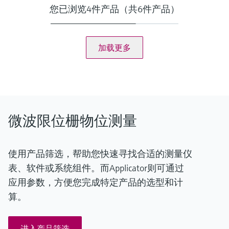
在安装范围内：
您已浏览4件产品（共6件产品）
-40 °C...+70 °C (-40 °F...+158 °F)
带高温转接头：
最高+450 °C (+842 °F)
过程压力（绝压）/最大过压限定值
加载更多
非接触式安装：任意
在安装范围内：
0.5 bar ... 6.8 bar (7.2 psi ... 99 psi)，绝压
带HD接头：
最大+21 bar (+305 psi)，绝压
最小介质密度
微波限位栅物位测量
固体重量：> 10 g/l
使用产品筛选，帮助您快速寻找合适的测量仪
表、软件或系统组件。而Applicator则可通过
应用参数，方便您完成特定产品的选型和计
算。
进入产品筛选