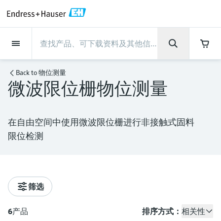
Back
Back
Back
Back
Back
Back
Back
Back
Back
Back
Back
Back
Back
Back
Back
Back
Back
Back
Back
Back
Back
Back
Back
Back
Back
Back
Back
Back
Back
Back
Back
Back
Back
Back
现场仪表
现场仪表
现场仪表
现场仪表
现场仪表
现场仪表
现场仪表
现场仪表
现场仪表
现场仪表
服务产品
服务产品
服务产品
服务产品
服务产品
服务产品
行业应用
行业应用
行业应用
行业应用
行业应用
行业应用
行业应用
行业应用
行业应用
支持
公司
公司
公司
公司
公司
公司
公司
公司
现场仪表
流量
物位测量
液体分析
温度测量
压力测量
系统产品
光学分析
Netilion IIoT
服务产品
Project and commissioning
技术支持服务
仪表维护
仪表性能优化服务
行业应用
支持
公司
Endress+Hauser集团
生产中心
集团实力
新闻与案例
活动和培训
您的Endress+Hauser职业生
services
涯
Back to
物位测量
微波限位栅物位测量
流量
电磁流量计
雷达物位测量
pH电极和变送器
温度变送器
绝压和表压测量
数据管理仪&数据记录仪
TDLAS和QF分析仪
Netilion Value
Project and commissioning services
远程技术支持
验证服务
校准报告分析
食品与饮料
快速获取服务支持！
Endress+Hauser集团
公司概况
物位和压力测量
过程安全性
新闻与案例总览
培训
技术支持中心 —— Endress+Hauser提供全方
仪表调试服务
Explore open positions
位服务，与您相伴前行
物位测量
科里奥利质量流量计
Vibronic point level detection
电导率传感器和变送器
工业温度计
差压测量
过程测控仪
拉曼光谱分析仪
Netilion Health
技术支持服务
远程资产监控
现场仪表校准服务
优化校准间隔时间
水务和环境：保护 —— 节约 —— 提高
生产中心
Asia Pacific
Endress+Hauser流量
网络安全性
所有文章
研讨会
在自由空间中使用微波限位栅进行非接触式固料
Industrial Project Management
在Endress+Hauser工作
下载区
限位检测
液体分析
超声波流量计
导波雷达物位测量
浊度传感器和变送器
保护套管
选购全部
电源和安全栅
排放监测解决方案
Netilion Analytics
仪表维护
Process Instrumentation Courses
预防性维护服务
动态现场仪表评价和分析服务
石油与天然气：促进能源转型，实
集团实力
财务业绩
Endress+Hauser 液体分析
过程自动化项目流程
新闻稿
展览会
搜索和下载技术手册, 宣传资料, 出版物, 软
现净零目标
Extended warranty
件更新, 视频, 证书等各类文件!
更多工作机会
温度测量
涡街流量计
超声波物位测量
氯传感器和变送器
高温型温度计
WirelessHART解决方案
颗粒测量设备
Netilion Library
仪表性能优化服务
Repair of measuring instruments
客户案例
集团管理层
温度+系统产品
My Endress+Hauser
事实速览
在线研讨会和回放
学习
生命科学：创新技术助推卓越运营
德国耶拿分析仪器公司的工作机会
筛选
压力测量
热式质量流量计
电容物位测量
溶解氧传感器和变送器
卫生型温度计
网关和调制解调器
数字分析仪解决方案
Netilion Inventory
View all
新闻与案例
发展历程
Endress+Hauser 数字解决方案
建立电子采购流程，从容应对未来
媒体活动
峰会
化工：深化合作，助推可持续成功
需求
学习中心
IST创新传感器技术公司的工作机
6
产品
排序方式：
相关性
系统产品
Differential pressure flow
静压液位测量
实验室检测仪表和便携式pH计
紧凑型温度计
设备配置用平板电脑
过程气体分析仪
Netilion Connect
活动和培训
文化与价值观
Endress+Hauser 光学分析
线下活动
学习中心 - 探索Endress+Hauser学习平台上