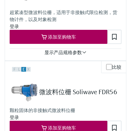
选购全部
Memosens数字技术
过程压力（绝压）/最大过压限定值
查找产品具体信息和文档
非接触式安装：任意
超紧凑型微波料位栅，适用于非接触式限位检测，货
在安装范围内：
选购全部
备件查找工具
物计件，以及对象检测
0.5 bar ... 6.8 bar (7.2 psi ... 99 psi)，绝压
带HD接头：
登录
您可通过产品型号、订单代码或序列号，轻
最大+21 bar (+305 psi)，绝压
松查找所需备件。
添加至购物车
最小介质密度
固体重量：> 10 g/l
显示产品规格参数
过程温度
比较
F
L
E
X
Non-contact installation: any
Within installation:
-20°C ... +60°C (-4°F ... +140°F)
With high temperature adapter:
微波料位栅 Soliwave FDR56
up to +450°C (+842°F)
过程压力（绝压）/最大过压限定值
Non-contact installation: any
颗粒固体的非接触式微波料位栅
Within installation:
登录
0.5 bar ... 6.8 bar (7.2 psi ... 99 psi) abs.
With high pressure adapter:
添加至购物车
up to +21 bar (+305 psi) abs.