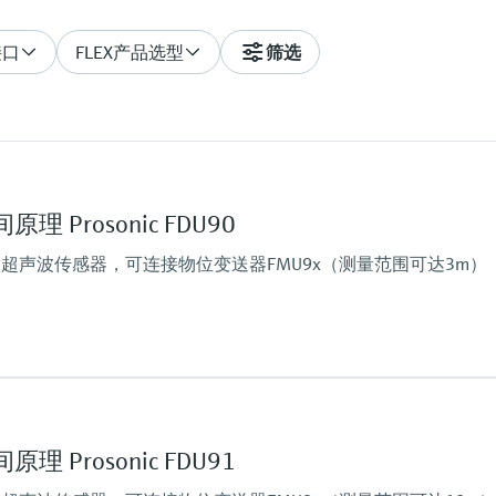
接口
FLEX产品选型
筛选
 Prosonic FDU90
超声波传感器，可连接物位变送器FMU9x（测量范围可达3m）
最大测量距离
Liquids: 3 m (9.8 ft),
Solids: 1.2 m (3.9 ft)
 Prosonic FDU91
主要接液部件
PVDF (IP68 / NEMA6P