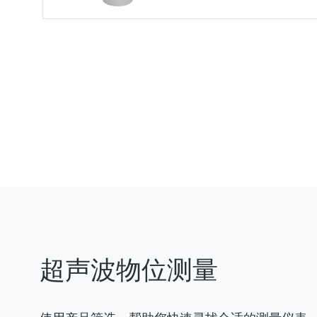
测量精度
+/- 4mm或设定量程的+/- 0.2 
过程温度
-40...80 °C
(–40...176 °F)
过程压力（绝压）/最大过压限
0.7 bar ... 2.5 bar abs
(10 psi ... 36 psi)
超声波物位测量