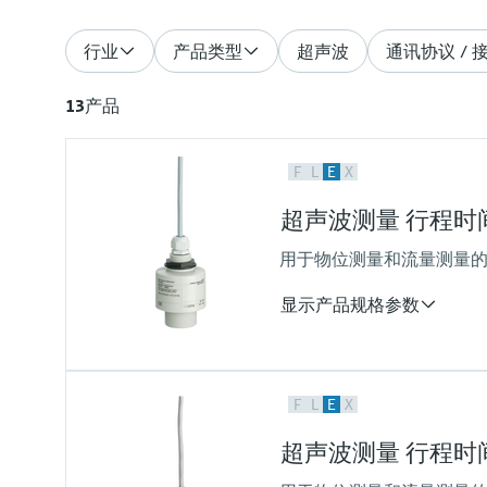
行业
产品类型
超声波
通讯协议 / 
13
产品
F
L
E
X
超声波测量 行程时间原理
用于物位测量和流量测量的
显示产品规格参数
测量精度
F
L
E
X
+/- 2mm + 测量距离的0.17%
过程温度
超声波测量 行程时间原理
-40...80 °C
(-40...176 °F)