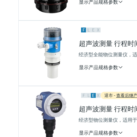
显示产品规格参数
(10...43 psi)
测量精度
F
L
E
X
+/- 2mm + 测量距离的0.17%
过程温度
超声波测量 行程时间原理
-40...80 °C
或150 °C
经济型全能物位测量仪，
(-40...176 °F
或302 °F)
显示产品规格参数
过程压力（绝压）/最大过压限
0.7...1.5 bar abs
(10...22 psi)
测量精度
F
L
E
X
退市 -
查看后继
+/- 3mm或设定量程的+/- 0.2 
过程温度
超声波测量 行程时间原理
-20...60 °C
(-4...140 °F)
经济型物位测量仪，适用于
过程压力（绝压）/最大过压限
0.7... 3 bar abs
显示产品规格参数
(10...44 psi)