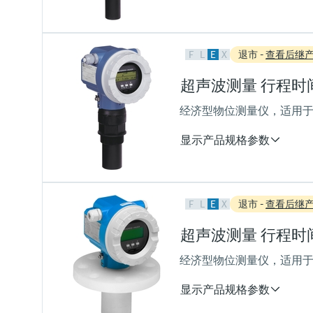
测量精度
F
L
E
X
退市 -
查看后继
+/- 2mm或设定量程的+/- 0.2 
过程温度
超声波测量 行程时间原理
-40...80 °C
(-40...176 °F)
经济型物位测量仪，适用于
过程压力（绝压）/最大过压限
0.7...3 bar abs
显示产品规格参数
(10...44 psi)
测量精度
F
L
E
X
退市 -
查看后继
+/- 2mm或设定量程的+/- 0,2 
过程温度
超声波测量 行程时间原理
-40...80 °C
(–40...176 °F)
经济型物位测量仪，适用于
过程压力（绝压）/最大过压限
0.7...3 bar abs
显示产品规格参数
(10...44 psi)