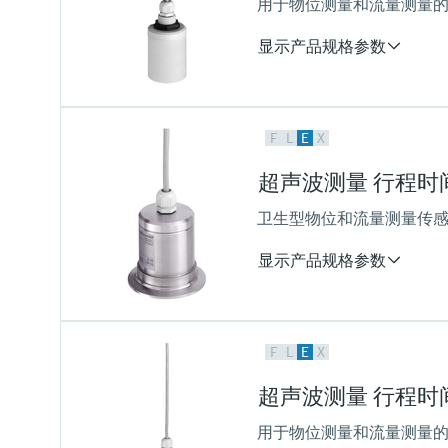
用于物位测量和流量测量的
过程压力（绝压）/最大过压限
0.7 bar ... 4 bar abs
显示产品规格参数
(10 psi ... 58 psi)
测量精度
F
L
E
X
+/- 2mm + 测量距离的0.17%
过程温度
超声波测量 行程时间原理
-40...80 °C
(-40...176 °F)
卫生型物位和流量测量传感器
过程压力（绝压）/最大过压限
0.7...4 bar abs
显示产品规格参数
(10...58 psi)
测量精度
F
L
E
X
+/- 2mm + 测量距离的0.17%
过程温度
超声波测量 行程时间原理 
-40...105 °C
(-40...221 °F)
用于物位测量和流量测量的
30分钟：135 °C / 275 °F)