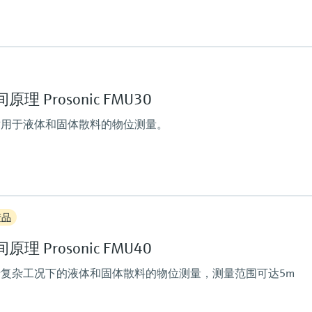
最大测量距离
45 m (148 ft)
主要接液部件
 Prosonic FMU30
UP（不饱和聚酯）
硅 / PE泡沫（80°C / 1
适用于液体和固体散料的物位测量。
硅 / 不锈钢（150°C / 
定值
最大测量距离
产品
%
传感器1-1/2"：2m (6.6
传感器2"：3.5m (11ft
 Prosonic FMU40
主要接液部件
PP/EPDM
复杂工况下的液体和固体散料的物位测量，测量范围可达5m
定值