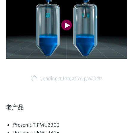
Loading alternative products
老产品
Prosonic T FMU230E
Prosonic T FMU231E