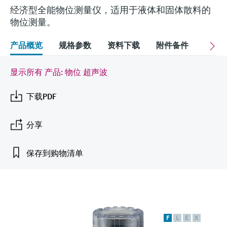
会
的指导课程与资源，随时随地提升技能。
measurement
电力与能源
经济型全能物位测量仪，适用于液体和固体散料的
光学分析
Conductive level measurement
全自动水质采样仪
温度开关
能量管理仪和应用管理仪
空气质量测量装置
Netilion Device Viewer
您的Endress+Hauser职业生涯
可持续发展
Endress+Hauser SICK
查找市场活动及培训
物位测量。
活动和培训
Job opportunities at
选购全部
采矿、矿物加工及冶金：打造可持
根据需要，从培训、研讨会、展会、峰会或
Endress+Hauser SICK
Netilion IIoT
Float switch level measurement
TOC、COD和SAC分析仪
表面温度计
浪涌保护器
烟雾探测器
Netilion Water
关联公司
产品概览
规格参数
资料下载
附件备件
关联
续的未来
在线研讨会等各种活动中灵活选择。
软件
放射线物位测量
ORP电极和变送器
线缆式温度计
选购全部
视距测量仪
显示所有 产品: 物位 超声波
公用工程：可靠使用蒸汽
下载PDF
阻旋料位开关
污泥界面传感器和变送器
多点温度计
超高探测器
产品工具
所有行业的关注焦点
伺服液位测量
营养盐分析仪和传感器
选购全部
选购全部
分享
通过产品筛选，选择测量仪表
工业领域的可持续发展解决方案
机电式物位测量
金属分析仪
保存到购物清单
通过产品特性查找适当的测量设备、软件或
系统组件。
数字化驱动流程工业转型升级
微波限位栅物位测量
光度计
Applicator 选型和计算软件
决策级过程透明度，赋能卓越运营
通过应用参数查找、选择并配置产品
Level measurement with pressure
微波传输测量原理
F
L
E
X
Device Viewer