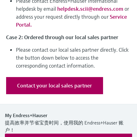
Please contact Endress+Hauser International
选购全部
Memosens数字技术
查找产品具体信息和文档
helpdesk by email
helpdesk.scii@endress.com
or
address your request directly through our
Service
选购全部
备件查找工具
Portal
.
您可通过产品型号、订单代码或序列号，轻
松查找所需备件。
Case 2: Ordered through our local sales partner
Please contact our local sales partner directly. Click
the button down below to access the
corresponding contact information.
Contact your local sales partner
My Endress+Hauser
提高效率并节省宝贵时间，使用我的 Endress+Hauser 账
户！