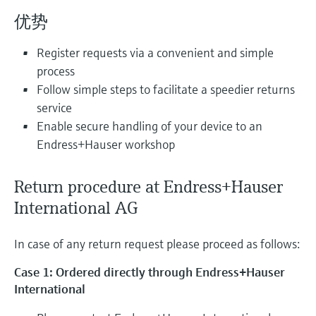
会
的指导课程与资源，随时随地提升技能。
measurement
电力与能源
优势
光学分析
Conductive level measurement
全自动水质采样仪
温度开关
能量管理仪和应用管理仪
空气质量测量装置
Netilion Device Viewer
您的Endress+Hauser职业生涯
可持续发展
Endress+Hauser SICK
查找市场活动及培训
活动和培训
Job opportunities at
选购全部
采矿、矿物加工及冶金：打造可持
Register requests via a convenient and simple
根据需要，从培训、研讨会、展会、峰会或
Endress+Hauser SICK
Netilion IIoT
Float switch level measurement
TOC、COD和SAC分析仪
表面温度计
浪涌保护器
烟雾探测器
Netilion Water
关联公司
续的未来
process
在线研讨会等各种活动中灵活选择。
Follow simple steps to facilitate a speedier returns
软件
放射线物位测量
ORP电极和变送器
线缆式温度计
选购全部
视距测量仪
公用工程：可靠使用蒸汽
service
Enable secure handling of your device to an
阻旋料位开关
污泥界面传感器和变送器
多点温度计
超高探测器
Endress+Hauser workshop
产品工具
所有行业的关注焦点
伺服液位测量
营养盐分析仪和传感器
选购全部
选购全部
Return procedure at Endress+Hauser
通过产品筛选，选择测量仪表
工业领域的可持续发展解决方案
International AG
机电式物位测量
金属分析仪
通过产品特性查找适当的测量设备、软件或
系统组件。
数字化驱动流程工业转型升级
In case of any return request please proceed as follows:
微波限位栅物位测量
光度计
Applicator 选型和计算软件
Case 1: Ordered directly through Endress+Hauser
决策级过程透明度，赋能卓越运营
通过应用参数查找、选择并配置产品
Level measurement with pressure
微波传输测量原理
International
Device Viewer