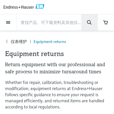
Back
Back
Back
Back
Back
Back
Back
Back
Back
Back
Back
Back
Back
Back
Back
Back
Back
Back
Back
Back
Back
Back
Back
Back
Back
Back
Back
Back
Back
Back
Back
Back
Back
Back
现场仪表
现场仪表
现场仪表
现场仪表
现场仪表
现场仪表
现场仪表
现场仪表
现场仪表
现场仪表
服务产品
服务产品
服务产品
服务产品
服务产品
服务产品
行业应用
行业应用
行业应用
行业应用
行业应用
行业应用
行业应用
行业应用
行业应用
支持
公司
公司
公司
公司
公司
公司
公司
公司
现场仪表
流量
物位测量
液体分析
温度测量
压力测量
系统产品
光学分析
Netilion IIoT
服务产品
Project and commissioning
技术支持服务
仪表维护
仪表性能优化服务
行业应用
支持
公司
Endress+Hauser集团
生产中心
集团实力
新闻与案例
活动和培训
您的Endress+Hauser职业生
services
涯
仪表维护
Equipment returns
流量
电磁流量计
雷达物位测量
pH电极和变送器
温度变送器
绝压和表压测量
数据管理仪&数据记录仪
TDLAS和QF分析仪
Netilion Value
Project and commissioning services
远程技术支持
验证服务
校准报告分析
食品与饮料
快速获取服务支持！
Endress+Hauser集团
公司概况
物位和压力测量
过程安全性
新闻与案例总览
培训
服
技术支持中心 —— Endress+Hauser提供全方
仪表调试服务
Explore open positions
Equipment returns
务
位服务，与您相伴前行
物位测量
科里奥利质量流量计
Vibronic point level detection
电导率传感器和变送器
工业温度计
差压测量
过程测控仪
拉曼光谱分析仪
Netilion Health
技术支持服务
远程资产监控
现场仪表校准服务
优化校准间隔时间
水务和环境：保护 —— 节约 —— 提高
生产中心
Asia Pacific
Endress+Hauser流量
网络安全性
所有文章
研讨会
产
品
Return equipment with our professional and
Industrial Project Management
在Endress+Hauser工作
下载区
液体分析
超声波流量计
导波雷达物位测量
浊度传感器和变送器
保护套管
选购全部
电源和安全栅
排放监测解决方案
Netilion Analytics
仪表维护
Process Instrumentation Courses
预防性维护服务
动态现场仪表评价和分析服务
石油与天然气：促进能源转型，实
集团实力
财务业绩
Endress+Hauser 液体分析
过程自动化项目流程
新闻稿
展览会
safe process to minimize turnaround times
搜索和下载技术手册, 宣传资料, 出版物, 软
现净零目标
Extended warranty
件更新, 视频, 证书等各类文件!
更多工作机会
Whether for repair, calibration, troubleshooting or
温度测量
涡街流量计
超声波物位测量
氯传感器和变送器
高温型温度计
WirelessHART解决方案
颗粒测量设备
Netilion Library
仪表性能优化服务
Repair of measuring instruments
客户案例
集团管理层
温度+系统产品
My Endress+Hauser
事实速览
在线研讨会和回放
modification, equipment returns at Endress+Hauser
学习
生命科学：创新技术助推卓越运营
德国耶拿分析仪器公司的工作机会
follows specific guidance to ensure your request is
压力测量
热式质量流量计
电容物位测量
溶解氧传感器和变送器
卫生型温度计
网关和调制解调器
数字分析仪解决方案
Netilion Inventory
View all
新闻与案例
发展历程
Endress+Hauser 数字解决方案
建立电子采购流程，从容应对未来
媒体活动
峰会
managed efficiently, and returned items are handled
化工：深化合作，助推可持续成功
需求
学习中心
according to local regulations.
IST创新传感器技术公司的工作机
系统产品
Differential pressure flow
静压液位测量
实验室检测仪表和便携式pH计
紧凑型温度计
设备配置用平板电脑
过程气体分析仪
Netilion Connect
活动和培训
文化与价值观
Endress+Hauser 光学分析
线下活动
学习中心 - 探索Endress+Hauser学习平台上