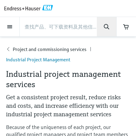
Back
Back
Back
Back
Back
Back
Back
Back
Back
Back
Back
Back
Back
Back
Back
Back
Back
Back
Back
Back
Back
Back
Back
Back
Back
Back
Back
Back
Back
Back
Back
Back
Back
Back
现场仪表
现场仪表
现场仪表
现场仪表
现场仪表
现场仪表
现场仪表
现场仪表
现场仪表
现场仪表
服务产品
服务产品
服务产品
服务产品
服务产品
服务产品
行业应用
行业应用
行业应用
行业应用
行业应用
行业应用
行业应用
行业应用
行业应用
支持
公司
公司
公司
公司
公司
公司
公司
公司
现场仪表
流量
物位测量
液体分析
温度测量
压力测量
系统产品
光学分析
Netilion IIoT
服务产品
Project and commissioning
技术支持服务
仪表维护
仪表性能优化服务
行业应用
支持
公司
Endress+Hauser集团
生产中心
集团实力
新闻与案例
活动和培训
您的Endress+Hauser职业生
services
涯
Project and commissioning services
流量
电磁流量计
雷达物位测量
pH电极和变送器
温度变送器
绝压和表压测量
数据管理仪&数据记录仪
TDLAS和QF分析仪
Netilion Value
Project and commissioning services
远程技术支持
验证服务
校准报告分析
食品与饮料
快速获取服务支持！
Endress+Hauser集团
公司概况
物位和压力测量
过程安全性
新闻与案例总览
培训
服
Industrial Project Management
技术支持中心 —— Endress+Hauser提供全方
仪表调试服务
Explore open positions
务
位服务，与您相伴前行
物位测量
科里奥利质量流量计
Vibronic point level detection
电导率传感器和变送器
工业温度计
差压测量
过程测控仪
拉曼光谱分析仪
Netilion Health
技术支持服务
远程资产监控
现场仪表校准服务
优化校准间隔时间
水务和环境：保护 —— 节约 —— 提高
生产中心
Asia Pacific
Endress+Hauser流量
网络安全性
所有文章
研讨会
产
Industrial project management
品
Industrial Project Management
在Endress+Hauser工作
下载区
services
液体分析
超声波流量计
导波雷达物位测量
浊度传感器和变送器
保护套管
选购全部
电源和安全栅
排放监测解决方案
Netilion Analytics
仪表维护
Process Instrumentation Courses
预防性维护服务
动态现场仪表评价和分析服务
石油与天然气：促进能源转型，实
集团实力
财务业绩
Endress+Hauser 液体分析
过程自动化项目流程
新闻稿
展览会
搜索和下载技术手册, 宣传资料, 出版物, 软
现净零目标
Extended warranty
件更新, 视频, 证书等各类文件!
更多工作机会
Get a consistent project result, reduce risks
温度测量
涡街流量计
超声波物位测量
氯传感器和变送器
高温型温度计
WirelessHART解决方案
颗粒测量设备
Netilion Library
仪表性能优化服务
Repair of measuring instruments
客户案例
集团管理层
温度+系统产品
My Endress+Hauser
事实速览
在线研讨会和回放
and costs, and increase efficiency with our
学习
生命科学：创新技术助推卓越运营
德国耶拿分析仪器公司的工作机会
industrial project management services
压力测量
热式质量流量计
电容物位测量
溶解氧传感器和变送器
卫生型温度计
网关和调制解调器
数字分析仪解决方案
Netilion Inventory
View all
新闻与案例
发展历程
Endress+Hauser 数字解决方案
建立电子采购流程，从容应对未来
媒体活动
峰会
化工：深化合作，助推可持续成功
需求
学习中心
Because of the uniqueness of each project, our
IST创新传感器技术公司的工作机
系统产品
Differential pressure flow
静压液位测量
实验室检测仪表和便携式pH计
紧凑型温度计
设备配置用平板电脑
过程气体分析仪
Netilion Connect
活动和培训
文化与价值观
Endress+Hauser 光学分析
线下活动
学习中心 - 探索Endress+Hauser学习平台上
qualified project managers and project team members