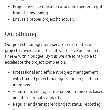
选购全部
Memosens数字技术
查找产品具体信息和文档
Project risks identification and management right
from the beginning.
选购全部
备件查找工具
Ensure a proper project handover.
您可通过产品型号、订单代码或序列号，轻
松查找所需备件。
Our offering
Our project management services ensure that all
project activities run efficient & effective and are on
time & within budget. By this we are jointly able to
accelerate the project completion.
Professional and efficient project management
with trained project managers and project team
members.
A harmonized project management process based
on international standards.
Regular and transparent project status reporting.