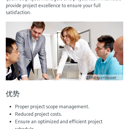
会
的指导课程与资源，随时随地提升技能。
measurement
电力与能源
provide project excellence to ensure your full
光学分析
Conductive level measurement
全自动水质采样仪
温度开关
能量管理仪和应用管理仪
空气质量测量装置
Netilion Device Viewer
您的Endress+Hauser职业生涯
可持续发展
Endress+Hauser SICK
查找市场活动及培训
satisfaction.
活动和培训
Job opportunities at
选购全部
采矿、矿物加工及冶金：打造可持
根据需要，从培训、研讨会、展会、峰会或
Endress+Hauser SICK
Netilion IIoT
Float switch level measurement
TOC、COD和SAC分析仪
表面温度计
浪涌保护器
烟雾探测器
Netilion Water
关联公司
续的未来
在线研讨会等各种活动中灵活选择。
软件
放射线物位测量
ORP电极和变送器
线缆式温度计
选购全部
视距测量仪
公用工程：可靠使用蒸汽
阻旋料位开关
污泥界面传感器和变送器
多点温度计
超高探测器
产品工具
所有行业的关注焦点
伺服液位测量
营养盐分析仪和传感器
选购全部
选购全部
©Endress+Hauser
通过产品筛选，选择测量仪表
工业领域的可持续发展解决方案
机电式物位测量
金属分析仪
通过产品特性查找适当的测量设备、软件或
优势
系统组件。
数字化驱动流程工业转型升级
微波限位栅物位测量
光度计
Proper project scope management.
Applicator 选型和计算软件
决策级过程透明度，赋能卓越运营
Reduced project costs.
通过应用参数查找、选择并配置产品
Level measurement with pressure
微波传输测量原理
Ensure an optimized and efficient project
Device Viewer
schedule.