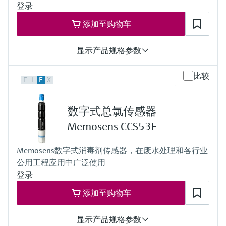
登录
添加至购物车
显示产品规格参数
测量范围
比较
F
L
E
X
Trace: 0 to 5 mg/l HOCl
Standard: 0 to 20 mg/l HOCl
High: 0 to 200 mg/l HOCl
数字式总氯传感器
过程温度
0 to 55 °C (32 to 130 °F), non-freezing
Memosens CCS53E
过程压力
Max. 1 bar (max. 14.5 psi)
Memosens数字式消毒剂传感器，在废水处理和各行业
Measuring method
公用工程应用中广泛使用
Closed, membrane covered measuring cell
Reduction of free chlorine at the cathode
登录
添加至购物车
显示产品规格参数