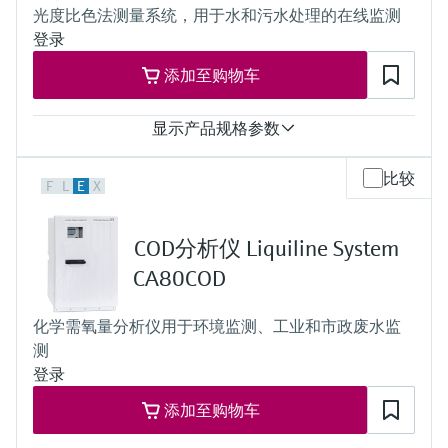
光度比色法测量系统，用于水和污水处理的在线监测
登录
添加至购物车
显示产品规格参数
测量范围
比较
F
L
E
X
0.05...20 mg/l NH4-N
0.5...50 mg/l NH4-N
1...100 mg/l NH4-N
COD分析仪 Liquiline System
过程温度
4...40 °C (41...104 °F)
CA80COD
过程压力
在大气压下，绝压小于0.2 bar
化学需氧量分析仪用于环境监测、工业和市政废水监
Measuring method
测
Comply with standard colorimetric measuring principle -
indophenol blue method following ISO 7150-1, DIN 38406-5 and
登录
GB 7481-87
添加至购物车