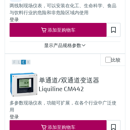
选购全部
Memosens数字技术
两线制现场仪表，可以安装在化工、生命科学、食品
查找产品具体信息和文档
与饮料行业的危险和非危险区域内使用
选购全部
备件查找工具
登录
您可通过产品型号、订单代码或序列号，轻
添加至购物车
松查找所需备件。
显示产品规格参数
输入
比较
F
L
E
X
单通道或双通道变送器（带一路参考连接）
输出
0/4...20 mA、HART、Profibus、FF
单通道/双通道变送器
允许第二路输出
防护等级
Liquiline CM442
IP66和IP67
多参数现场仪表，功能可扩展，在各个行业中广泛使
用
登录
添加至购物车