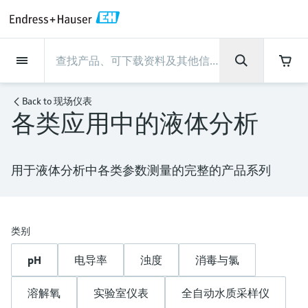
Back
Back
Back
Back
Back
Back
Back
Back
Back
Back
Back
Back
Back
Back
Back
Back
Back
Back
Back
Back
Back
Back
Back
Back
Back
Back
Back
Back
Back
Back
Back
Back
Back
Back
现场仪表
现场仪表
现场仪表
现场仪表
现场仪表
现场仪表
现场仪表
现场仪表
现场仪表
现场仪表
服务产品
服务产品
服务产品
服务产品
服务产品
服务产品
行业应用
行业应用
行业应用
行业应用
行业应用
行业应用
行业应用
行业应用
行业应用
支持
公司
公司
公司
公司
公司
公司
公司
公司
现场仪表
流量
物位测量
液体分析
温度测量
压力测量
系统产品
光学分析
Netilion IIoT
服务产品
Project and commissioning
技术支持服务
仪表维护
仪表性能优化服务
行业应用
支持
公司
Endress+Hauser集团
生产中心
集团实力
新闻与案例
活动和培训
您的Endress+Hauser职业生
services
涯
Back to
现场仪表
各类应用中的液体分析
流量
电磁流量计
雷达物位测量
pH电极和变送器
温度变送器
绝压和表压测量
数据管理仪&数据记录仪
TDLAS和QF分析仪
Netilion Value
Project and commissioning services
远程技术支持
验证服务
校准报告分析
食品与饮料
快速获取服务支持！
Endress+Hauser集团
公司概况
物位和压力测量
过程安全性
新闻与案例总览
培训
技术支持中心 —— Endress+Hauser提供全方
仪表调试服务
Explore open positions
位服务，与您相伴前行
物位测量
科里奥利质量流量计
Vibronic point level detection
电导率传感器和变送器
工业温度计
差压测量
过程测控仪
拉曼光谱分析仪
Netilion Health
技术支持服务
远程资产监控
现场仪表校准服务
优化校准间隔时间
水务和环境：保护 —— 节约 —— 提高
生产中心
Asia Pacific
Endress+Hauser流量
网络安全性
所有文章
研讨会
用于液体分析中各类参数测量的完整的产品系列
Industrial Project Management
在Endress+Hauser工作
下载区
液体分析
超声波流量计
导波雷达物位测量
浊度传感器和变送器
保护套管
选购全部
电源和安全栅
排放监测解决方案
Netilion Analytics
仪表维护
Process Instrumentation Courses
预防性维护服务
动态现场仪表评价和分析服务
石油与天然气：促进能源转型，实
集团实力
财务业绩
Endress+Hauser 液体分析
过程自动化项目流程
新闻稿
展览会
搜索和下载技术手册, 宣传资料, 出版物, 软
现净零目标
Extended warranty
件更新, 视频, 证书等各类文件!
更多工作机会
温度测量
涡街流量计
超声波物位测量
氯传感器和变送器
高温型温度计
WirelessHART解决方案
颗粒测量设备
Netilion Library
仪表性能优化服务
Repair of measuring instruments
客户案例
集团管理层
温度+系统产品
My Endress+Hauser
事实速览
在线研讨会和回放
类别
学习
生命科学：创新技术助推卓越运营
德国耶拿分析仪器公司的工作机会
pH
电导率
浊度
消毒与氯
压力测量
热式质量流量计
电容物位测量
溶解氧传感器和变送器
卫生型温度计
网关和调制解调器
数字分析仪解决方案
Netilion Inventory
View all
新闻与案例
发展历程
Endress+Hauser 数字解决方案
建立电子采购流程，从容应对未来
媒体活动
峰会
化工：深化合作，助推可持续成功
需求
学习中心
IST创新传感器技术公司的工作机
溶解氧
实验室仪表
全自动水质采样仪
系统产品
Differential pressure flow
静压液位测量
实验室检测仪表和便携式pH计
紧凑型温度计
设备配置用平板电脑
过程气体分析仪
Netilion Connect
活动和培训
文化与价值观
Endress+Hauser 光学分析
线下活动
学习中心 - 探索Endress+Hauser学习平台上