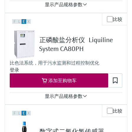
显示产品规格参数
测量范围
比较
F
L
E
X
10...5000 mg/l O2 COD
40...20000 mg/l O2 COD
过程温度
正磷酸盐分析仪 Liquiline
4...40 °C (39...104 °F)
过程压力
System CA80PH
大气压
比色法系统，用于污水监测和过程控制优化
登录
添加至购物车
显示产品规格参数
测量范围
比较
F
L
E
X
0.05 ... 2.5 mg/l PO4-P（钼蓝法）
0.05 ... 10 mg/l PO4-P（钼蓝法）
0.5 ... 20 mg/l PO4-P（钼钒法）
数字式二氧化氯传感器