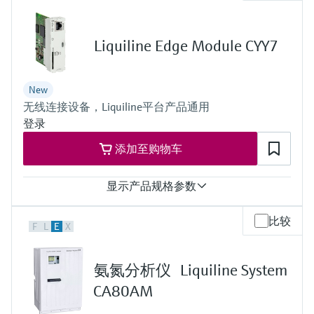
• pH: 1 to 12
Application B
• pH: 0 to 14
Liquiline Edge Module CYY7
Application F
• pH: 0 to 10
过程温度
New
Application A: –15 to 80 °C (5 to 176 °F)
无线连接设备，Liquiline平台产品通用
Application B: 0 to 135 °C (32 to 275 °F)
Application F: 0 to 70 °C (32 to 158 °F)
登录
过程压力
添加至购物车
Applications A and B:
0.8 to 17 bar (11.6 to 246.5 psi) absolute
Application F:
显示产品规格参数
0.8 to 7 bar (11.6 to 101.5 psi) absolute
输出
比较
F
L
E
X
connection to Netilion Cloud Platform:
Ethernet; radio communication
防护等级
氨氮分析仪 Liquiline System
depending on Liquiline platform product
CA80AM