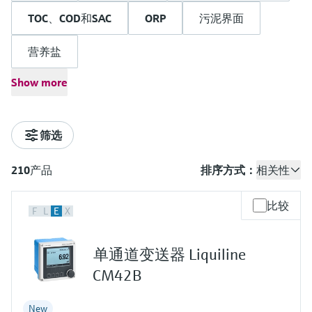
会
的指导课程与资源，随时随地提升技能。
measurement
电力与能源
TOC、COD和SAC
ORP
污泥界面
光学分析
Conductive level measurement
全自动水质采样仪
温度开关
能量管理仪和应用管理仪
空气质量测量装置
Netilion Device Viewer
您的Endress+Hauser职业生涯
可持续发展
Endress+Hauser SICK
查找市场活动及培训
活动和培训
Job opportunities at
选购全部
采矿、矿物加工及冶金：打造可持
营养盐
根据需要，从培训、研讨会、展会、峰会或
Endress+Hauser SICK
Netilion IIoT
Float switch level measurement
TOC、COD和SAC分析仪
表面温度计
浪涌保护器
烟雾探测器
Netilion Water
关联公司
续的未来
在线研讨会等各种活动中灵活选择。
Show more
硬度、铁离子、铝离子、铬酸盐和钠离子
软件
放射线物位测量
ORP电极和变送器
线缆式温度计
选购全部
视距测量仪
公用工程：可靠使用蒸汽
光度计
微波传输
阻旋料位开关
污泥界面传感器和变送器
多点温度计
超高探测器
筛选
产品工具
所有行业的关注焦点
伺服液位测量
营养盐分析仪和传感器
选购全部
选购全部
210
产品
排序方式：
相关性
通过产品筛选，选择测量仪表
工业领域的可持续发展解决方案
机电式物位测量
金属分析仪
比较
F
L
E
X
通过产品特性查找适当的测量设备、软件或
系统组件。
数字化驱动流程工业转型升级
微波限位栅物位测量
光度计
单通道变送器 Liquiline
Applicator 选型和计算软件
决策级过程透明度，赋能卓越运营
CM42B
通过应用参数查找、选择并配置产品
Level measurement with pressure
微波传输测量原理
Device Viewer
New