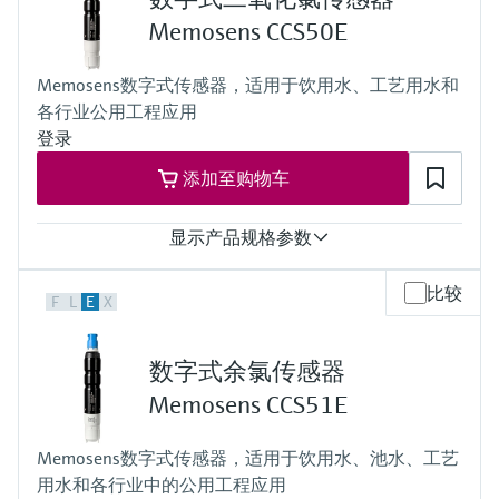
0.5 ... 50 mg/l PO4-P（钼钒法）
过程温度
Memosens CCS50E
4...40 °C (39.2...104 °F)
过程压力
Memosens数字式传感器，适用于饮用水、工艺用水和
在大气压下，小于0.2 bar
各行业公用工程应用
登录
添加至购物车
显示产品规格参数
测量范围
比较
F
L
E
X
痕量：0...5 mg/l ClO2
标准：0...20 mg/l ClO2
高：0...200 mg/l ClO2
数字式余氯传感器
过程温度
+0...55°C (32...130°F)，不结冰
Memosens CCS51E
过程压力
1 bar (14.5 psi)
Memosens数字式传感器，适用于饮用水、池水、工艺
用水和各行业中的公用工程应用