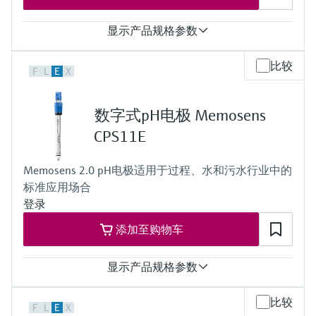
显示产品规格参数
输入
比较
F
L
E
X
1...2路Memosens数字量输入
输出
2...4路0/4...20 mA电流输出
数字式pH电极 Memosens
报警继电器
2路继电器
CPS11E
防护等级
IP67
Memosens 2.0 pH电极适用于过程、水和污水行业中的
标准应用场合
登录
添加至购物车
显示产品规格参数
测量范围
比较
F
L
E
X
Application A