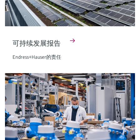
选购全部
Memosens数字技术
查找产品具体信息和文档
选购全部
备件查找工具
您可通过产品型号、订单代码或序列号，轻
松查找所需备件。
可持续发展报告
Endress+Hauser的责任