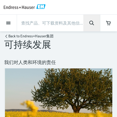
Back
Back
Back
Back
Back
Back
Back
Back
Back
Back
Back
Back
Back
Back
Back
Back
Back
Back
Back
Back
Back
Back
Back
Back
Back
Back
Back
Back
Back
Back
Back
Back
Back
Back
现场仪表
现场仪表
现场仪表
现场仪表
现场仪表
现场仪表
现场仪表
现场仪表
现场仪表
现场仪表
服务产品
服务产品
服务产品
服务产品
服务产品
服务产品
行业应用
行业应用
行业应用
行业应用
行业应用
行业应用
行业应用
行业应用
行业应用
支持
公司
公司
公司
公司
公司
公司
公司
公司
现场仪表
流量
物位测量
液体分析
温度测量
压力测量
系统产品
光学分析
Netilion IIoT
服务产品
Project and commissioning
技术支持服务
仪表维护
仪表性能优化服务
行业应用
支持
公司
Endress+Hauser集团
生产中心
集团实力
新闻与案例
活动和培训
您的Endress+Hauser职业生
Back to
Endress+Hauser集团
services
涯
可持续发展
流量
电磁流量计
雷达物位测量
pH电极和变送器
温度变送器
绝压和表压测量
数据管理仪&数据记录仪
TDLAS和QF分析仪
Netilion Value
Project and commissioning services
远程技术支持
验证服务
校准报告分析
食品与饮料
快速获取服务支持！
Endress+Hauser集团
公司概况
物位和压力测量
过程安全性
新闻与案例总览
培训
技术支持中心 —— Endress+Hauser提供全方
仪表调试服务
Explore open positions
位服务，与您相伴前行
物位测量
科里奥利质量流量计
Vibronic point level detection
电导率传感器和变送器
工业温度计
差压测量
过程测控仪
拉曼光谱分析仪
Netilion Health
技术支持服务
远程资产监控
现场仪表校准服务
优化校准间隔时间
水务和环境：保护 —— 节约 —— 提高
生产中心
Asia Pacific
Endress+Hauser流量
网络安全性
所有文章
研讨会
我们对人类和环境的责任
Industrial Project Management
在Endress+Hauser工作
下载区
液体分析
超声波流量计
导波雷达物位测量
浊度传感器和变送器
保护套管
选购全部
电源和安全栅
排放监测解决方案
Netilion Analytics
仪表维护
Process Instrumentation Courses
预防性维护服务
动态现场仪表评价和分析服务
石油与天然气：促进能源转型，实
集团实力
财务业绩
Endress+Hauser 液体分析
过程自动化项目流程
新闻稿
展览会
搜索和下载技术手册, 宣传资料, 出版物, 软
现净零目标
Extended warranty
件更新, 视频, 证书等各类文件!
更多工作机会
温度测量
涡街流量计
超声波物位测量
氯传感器和变送器
高温型温度计
WirelessHART解决方案
颗粒测量设备
Netilion Library
仪表性能优化服务
Repair of measuring instruments
客户案例
集团管理层
温度+系统产品
My Endress+Hauser
事实速览
在线研讨会和回放
学习
生命科学：创新技术助推卓越运营
德国耶拿分析仪器公司的工作机会
压力测量
热式质量流量计
电容物位测量
溶解氧传感器和变送器
卫生型温度计
网关和调制解调器
数字分析仪解决方案
Netilion Inventory
View all
新闻与案例
发展历程
Endress+Hauser 数字解决方案
建立电子采购流程，从容应对未来
媒体活动
峰会
化工：深化合作，助推可持续成功
需求
学习中心
IST创新传感器技术公司的工作机
系统产品
Differential pressure flow
静压液位测量
实验室检测仪表和便携式pH计
紧凑型温度计
设备配置用平板电脑
过程气体分析仪
Netilion Connect
活动和培训
文化与价值观
Endress+Hauser 光学分析
线下活动
学习中心 - 探索Endress+Hauser学习平台上