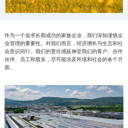
会
的指导课程与资源，随时随地提升技能。
measurement
电力与能源
光学分析
Conductive level measurement
全自动水质采样仪
温度开关
能量管理仪和应用管理仪
空气质量测量装置
Netilion Device Viewer
您的Endress+Hauser职业生涯
可持续发展
Endress+Hauser SICK
查找市场活动及培训
活动和培训
Job opportunities at
选购全部
采矿、矿物加工及冶金：打造可持
根据需要，从培训、研讨会、展会、峰会或
Endress+Hauser SICK
Netilion IIoT
Float switch level measurement
TOC、COD和SAC分析仪
表面温度计
浪涌保护器
烟雾探测器
Netilion Water
关联公司
续的未来
在线研讨会等各种活动中灵活选择。
作为一个追求长期成功的家族企业，我们深知谨慎企
软件
放射线物位测量
ORP电极和变送器
线缆式温度计
选购全部
视距测量仪
公用工程：可靠使用蒸汽
业管理的重要性。对我们而言，经济增长与生态和社
会意识同行。我们的责任感延伸至我们的客户、合作
阻旋料位开关
污泥界面传感器和变送器
多点温度计
超高探测器
伙伴、员工和股东，尽可能涉及环境和社会的各个方
产品工具
所有行业的关注焦点
面。
伺服液位测量
营养盐分析仪和传感器
选购全部
选购全部
通过产品筛选，选择测量仪表
工业领域的可持续发展解决方案
机电式物位测量
金属分析仪
通过产品特性查找适当的测量设备、软件或
系统组件。
数字化驱动流程工业转型升级
微波限位栅物位测量
光度计
Applicator 选型和计算软件
决策级过程透明度，赋能卓越运营
通过应用参数查找、选择并配置产品
Level measurement with pressure
微波传输测量原理
Device Viewer