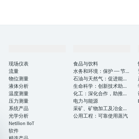
产品与服务
行业应用
现场仪表
食品与饮料
流量
水务和环境：保护 —— 节约
物位测量
—— 提高
石油与天然气：促进能源
液体分析
转型，实现净零目标
生命科学：创新技术助推
温度测量
卓越运营
化工：深化合作，助推可
压力测量
持续成功
电力与能源
系统产品
采矿、矿物加工及冶金：
光学分析
打造可持续的未来
公用工程：可靠使用蒸汽
Netilion IIoT
软件
精选产品