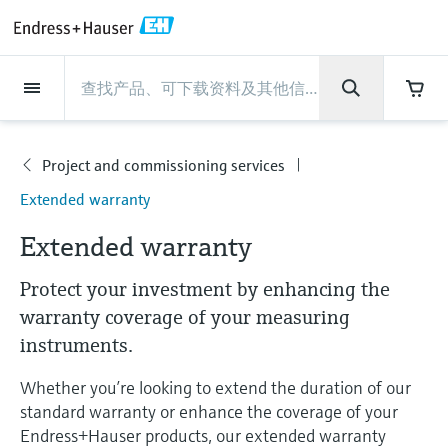
Back
Back
Back
Back
Back
Back
Back
Back
Back
Back
Back
Back
Back
Back
Back
Back
Back
Back
Back
Back
Back
Back
Back
Back
Back
Back
Back
Back
Back
Back
Back
Back
Back
Back
现场仪表
现场仪表
现场仪表
现场仪表
现场仪表
现场仪表
现场仪表
现场仪表
现场仪表
现场仪表
服务产品
服务产品
服务产品
服务产品
服务产品
服务产品
行业应用
行业应用
行业应用
行业应用
行业应用
行业应用
行业应用
行业应用
行业应用
支持
公司
公司
公司
公司
公司
公司
公司
公司
现场仪表
流量
物位测量
液体分析
温度测量
压力测量
系统产品
光学分析
Netilion IIoT
服务产品
Project and commissioning
技术支持服务
仪表维护
仪表性能优化服务
行业应用
支持
公司
Endress+Hauser集团
生产中心
集团实力
新闻与案例
活动和培训
您的Endress+Hauser职业生
services
涯
Project and commissioning services
流量
电磁流量计
雷达物位测量
pH电极和变送器
温度变送器
绝压和表压测量
数据管理仪&数据记录仪
TDLAS和QF分析仪
Netilion Value
Project and commissioning services
远程技术支持
验证服务
校准报告分析
食品与饮料
快速获取服务支持！
Endress+Hauser集团
公司概况
物位和压力测量
过程安全性
新闻与案例总览
培训
服
技术支持中心 —— Endress+Hauser提供全方
Extended warranty
仪表调试服务
Explore open positions
务
位服务，与您相伴前行
物位测量
科里奥利质量流量计
Vibronic point level detection
电导率传感器和变送器
工业温度计
差压测量
过程测控仪
拉曼光谱分析仪
Netilion Health
技术支持服务
远程资产监控
现场仪表校准服务
优化校准间隔时间
水务和环境：保护 —— 节约 —— 提高
生产中心
Asia Pacific
Endress+Hauser流量
网络安全性
所有文章
研讨会
产
Extended warranty
品
Industrial Project Management
在Endress+Hauser工作
下载区
液体分析
超声波流量计
导波雷达物位测量
浊度传感器和变送器
保护套管
选购全部
电源和安全栅
排放监测解决方案
Netilion Analytics
仪表维护
Process Instrumentation Courses
预防性维护服务
动态现场仪表评价和分析服务
石油与天然气：促进能源转型，实
集团实力
财务业绩
Endress+Hauser 液体分析
过程自动化项目流程
新闻稿
展览会
Protect your investment by enhancing the
搜索和下载技术手册, 宣传资料, 出版物, 软
现净零目标
Extended warranty
件更新, 视频, 证书等各类文件!
warranty coverage of your measuring
更多工作机会
温度测量
涡街流量计
超声波物位测量
氯传感器和变送器
高温型温度计
WirelessHART解决方案
颗粒测量设备
Netilion Library
仪表性能优化服务
Repair of measuring instruments
客户案例
集团管理层
温度+系统产品
My Endress+Hauser
事实速览
在线研讨会和回放
instruments.
学习
生命科学：创新技术助推卓越运营
德国耶拿分析仪器公司的工作机会
压力测量
热式质量流量计
电容物位测量
溶解氧传感器和变送器
卫生型温度计
网关和调制解调器
数字分析仪解决方案
Netilion Inventory
View all
新闻与案例
发展历程
Endress+Hauser 数字解决方案
建立电子采购流程，从容应对未来
媒体活动
峰会
Whether you’re looking to extend the duration of our
化工：深化合作，助推可持续成功
需求
学习中心
standard warranty or enhance the coverage of your
IST创新传感器技术公司的工作机
系统产品
Differential pressure flow
静压液位测量
实验室检测仪表和便携式pH计
紧凑型温度计
设备配置用平板电脑
过程气体分析仪
Netilion Connect
活动和培训
文化与价值观
Endress+Hauser 光学分析
线下活动
Endress+Hauser products, our extended warranty
学习中心 - 探索Endress+Hauser学习平台上