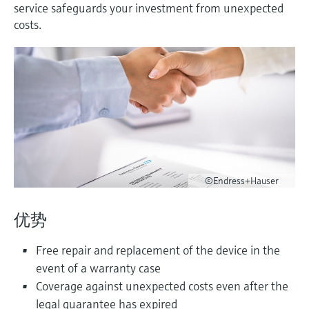
会
的指导课程与资源，随时随地提升技能。
service safeguards your investment from unexpected
measurement
电力与能源
costs.
光学分析
Conductive level measurement
全自动水质采样仪
温度开关
能量管理仪和应用管理仪
空气质量测量装置
Netilion Device Viewer
您的Endress+Hauser职业生涯
可持续发展
Endress+Hauser SICK
查找市场活动及培训
活动和培训
Job opportunities at
选购全部
采矿、矿物加工及冶金：打造可持
根据需要，从培训、研讨会、展会、峰会或
Endress+Hauser SICK
Netilion IIoT
Float switch level measurement
TOC、COD和SAC分析仪
表面温度计
浪涌保护器
烟雾探测器
Netilion Water
关联公司
续的未来
在线研讨会等各种活动中灵活选择。
软件
放射线物位测量
ORP电极和变送器
线缆式温度计
选购全部
视距测量仪
公用工程：可靠使用蒸汽
阻旋料位开关
污泥界面传感器和变送器
多点温度计
超高探测器
产品工具
所有行业的关注焦点
伺服液位测量
营养盐分析仪和传感器
选购全部
选购全部
©Endress+Hauser
通过产品筛选，选择测量仪表
工业领域的可持续发展解决方案
机电式物位测量
金属分析仪
通过产品特性查找适当的测量设备、软件或
优势
系统组件。
数字化驱动流程工业转型升级
微波限位栅物位测量
光度计
Free repair and replacement of the device in the
Applicator 选型和计算软件
决策级过程透明度，赋能卓越运营
event of a warranty case
通过应用参数查找、选择并配置产品
Level measurement with pressure
微波传输测量原理
Coverage against unexpected costs even after the
legal guarantee has expired
Device Viewer