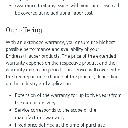
选购全部
Memosens数字技术
Assurance that any issues with your purchase will
查找产品具体信息和文档
be covered at no additional labor cost
选购全部
备件查找工具
您可通过产品型号、订单代码或序列号，轻
Our offering
松查找所需备件。
With an extended warranty, you ensure the highest
possible performance and availability of your
Endress+Hauser products. The price of the extended
warranty depends on the respective product and the
warranty extension period. This service will cover either
the free repair or exchange of the product, depending
on the industry and application.
Extension of the warranty for up to five years from
the date of delivery
Service corresponds to the scope of the
manufacturer warranty
Fixed price defined at the time of purchase