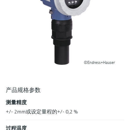
选购全部
Memosens数字技术
查找产品具体信息和文档
选购全部
备件查找工具
您可通过产品型号、订单代码或序列号，轻
松查找所需备件。
©Endress+Hauser
产品规格参数
测量精度
+/- 2mm或设定量程的+/- 0,2 %
过程温度