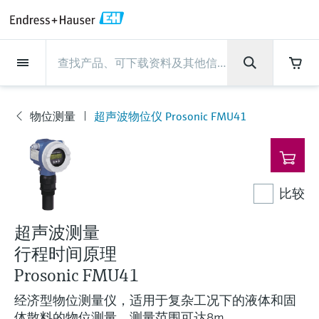
Back
Back
Back
Back
Back
Back
Back
Back
Back
Back
Back
Back
Back
Back
Back
Back
Back
Back
Back
Back
Back
Back
Back
Back
Back
Back
Back
Back
Back
Back
Back
Back
Back
Back
现场仪表
现场仪表
现场仪表
现场仪表
现场仪表
现场仪表
现场仪表
现场仪表
现场仪表
现场仪表
服务产品
服务产品
服务产品
服务产品
服务产品
服务产品
行业应用
行业应用
行业应用
行业应用
行业应用
行业应用
行业应用
行业应用
行业应用
支持
公司
公司
公司
公司
公司
公司
公司
公司
现场仪表
流量
物位测量
液体分析
温度测量
压力测量
系统产品
光学分析
Netilion IIoT
服务产品
Project and commissioning
技术支持服务
仪表维护
仪表性能优化服务
行业应用
支持
公司
Endress+Hauser集团
生产中心
集团实力
新闻与案例
活动和培训
您的Endress+Hauser职业生
services
涯
物位测量
超声波物位仪 Prosonic FMU41
流量
电磁流量计
雷达物位测量
pH电极和变送器
温度变送器
绝压和表压测量
数据管理仪&数据记录仪
TDLAS和QF分析仪
Netilion Value
Project and commissioning services
远程技术支持
验证服务
校准报告分析
食品与饮料
快速获取服务支持！
Endress+Hauser集团
公司概况
物位和压力测量
过程安全性
新闻与案例总览
培训
现
技术支持中心 —— Endress+Hauser提供全方
仪表调试服务
Explore open positions
场
位服务，与您相伴前行
物位测量
科里奥利质量流量计
Vibronic point level detection
电导率传感器和变送器
工业温度计
差压测量
过程测控仪
拉曼光谱分析仪
Netilion Health
技术支持服务
远程资产监控
现场仪表校准服务
优化校准间隔时间
水务和环境：保护 —— 节约 —— 提高
生产中心
Asia Pacific
Endress+Hauser流量
网络安全性
所有文章
研讨会
仪
表
Industrial Project Management
在Endress+Hauser工作
下载区
比较
液体分析
超声波流量计
导波雷达物位测量
浊度传感器和变送器
保护套管
选购全部
电源和安全栅
排放监测解决方案
Netilion Analytics
仪表维护
Process Instrumentation Courses
预防性维护服务
动态现场仪表评价和分析服务
石油与天然气：促进能源转型，实
集团实力
财务业绩
Endress+Hauser 液体分析
过程自动化项目流程
新闻稿
展览会
搜索和下载技术手册, 宣传资料, 出版物, 软
现净零目标
Extended warranty
件更新, 视频, 证书等各类文件!
更多工作机会
超声波测量
温度测量
涡街流量计
超声波物位测量
氯传感器和变送器
高温型温度计
WirelessHART解决方案
颗粒测量设备
Netilion Library
仪表性能优化服务
Repair of measuring instruments
客户案例
集团管理层
温度+系统产品
My Endress+Hauser
事实速览
在线研讨会和回放
行程时间原理
学习
生命科学：创新技术助推卓越运营
德国耶拿分析仪器公司的工作机会
压力测量
热式质量流量计
电容物位测量
溶解氧传感器和变送器
卫生型温度计
网关和调制解调器
数字分析仪解决方案
Netilion Inventory
View all
新闻与案例
发展历程
Endress+Hauser 数字解决方案
建立电子采购流程，从容应对未来
媒体活动
峰会
Prosonic FMU41
化工：深化合作，助推可持续成功
需求
学习中心
经济型物位测量仪，适用于复杂工况下的液体和固
IST创新传感器技术公司的工作机
系统产品
Differential pressure flow
静压液位测量
实验室检测仪表和便携式pH计
紧凑型温度计
设备配置用平板电脑
过程气体分析仪
Netilion Connect
活动和培训
文化与价值观
Endress+Hauser 光学分析
线下活动
学习中心 - 探索Endress+Hauser学习平台上
体散料的物位测量，测量范围可达8m