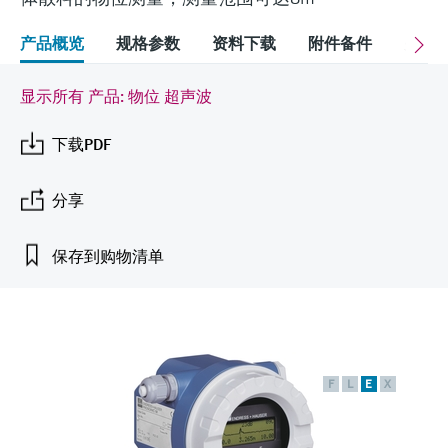
会
的指导课程与资源，随时随地提升技能。
measurement
电力与能源
光学分析
Conductive level measurement
全自动水质采样仪
温度开关
能量管理仪和应用管理仪
空气质量测量装置
Netilion Device Viewer
您的Endress+Hauser职业生涯
可持续发展
Endress+Hauser SICK
查找市场活动及培训
产品概览
规格参数
资料下载
附件备件
关联
活动和培训
Job opportunities at
选购全部
采矿、矿物加工及冶金：打造可持
根据需要，从培训、研讨会、展会、峰会或
Endress+Hauser SICK
Netilion IIoT
Float switch level measurement
TOC、COD和SAC分析仪
表面温度计
浪涌保护器
烟雾探测器
Netilion Water
关联公司
续的未来
显示所有 产品: 物位 超声波
在线研讨会等各种活动中灵活选择。
软件
放射线物位测量
ORP电极和变送器
线缆式温度计
选购全部
视距测量仪
公用工程：可靠使用蒸汽
下载PDF
阻旋料位开关
污泥界面传感器和变送器
多点温度计
超高探测器
分享
产品工具
所有行业的关注焦点
伺服液位测量
营养盐分析仪和传感器
选购全部
选购全部
保存到购物清单
通过产品筛选，选择测量仪表
工业领域的可持续发展解决方案
机电式物位测量
金属分析仪
通过产品特性查找适当的测量设备、软件或
系统组件。
数字化驱动流程工业转型升级
微波限位栅物位测量
光度计
Applicator 选型和计算软件
F
L
E
X
决策级过程透明度，赋能卓越运营
通过应用参数查找、选择并配置产品
Level measurement with pressure
微波传输测量原理
Device Viewer