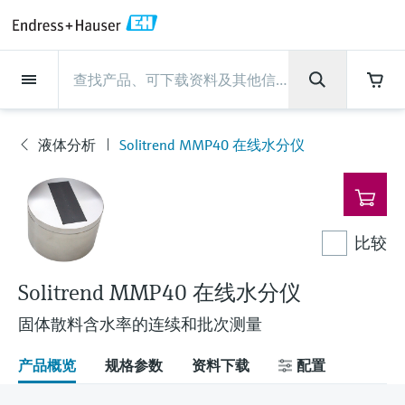
Back
Back
Back
Back
Back
Back
Back
Back
Back
Back
Back
Back
Back
Back
Back
Back
Back
Back
Back
Back
Back
Back
Back
Back
Back
Back
Back
Back
Back
Back
Back
Back
Back
Back
现场仪表
现场仪表
现场仪表
现场仪表
现场仪表
现场仪表
现场仪表
现场仪表
现场仪表
现场仪表
服务产品
服务产品
服务产品
服务产品
服务产品
服务产品
行业应用
行业应用
行业应用
行业应用
行业应用
行业应用
行业应用
行业应用
行业应用
支持
公司
公司
公司
公司
公司
公司
公司
公司
现场仪表
流量
物位测量
液体分析
温度测量
压力测量
系统产品
光学分析
Netilion IIoT
服务产品
Project and commissioning
技术支持服务
仪表维护
仪表性能优化服务
行业应用
支持
公司
Endress+Hauser集团
生产中心
集团实力
新闻与案例
活动和培训
您的Endress+Hauser职业生
services
涯
液体分析
Solitrend MMP40 在线水分仪
流量
电磁流量计
雷达物位测量
pH电极和变送器
温度变送器
绝压和表压测量
数据管理仪&数据记录仪
TDLAS和QF分析仪
Netilion Value
Project and commissioning services
远程技术支持
验证服务
校准报告分析
食品与饮料
快速获取服务支持！
Endress+Hauser集团
公司概况
物位和压力测量
过程安全性
新闻与案例总览
培训
现
技术支持中心 —— Endress+Hauser提供全方
仪表调试服务
Explore open positions
场
位服务，与您相伴前行
物位测量
科里奥利质量流量计
Vibronic point level detection
电导率传感器和变送器
工业温度计
差压测量
过程测控仪
拉曼光谱分析仪
Netilion Health
技术支持服务
远程资产监控
现场仪表校准服务
优化校准间隔时间
水务和环境：保护 —— 节约 —— 提高
生产中心
Asia Pacific
Endress+Hauser流量
网络安全性
所有文章
研讨会
仪
表
Industrial Project Management
在Endress+Hauser工作
下载区
比较
液体分析
超声波流量计
导波雷达物位测量
浊度传感器和变送器
保护套管
选购全部
电源和安全栅
排放监测解决方案
Netilion Analytics
仪表维护
Process Instrumentation Courses
预防性维护服务
动态现场仪表评价和分析服务
石油与天然气：促进能源转型，实
集团实力
财务业绩
Endress+Hauser 液体分析
过程自动化项目流程
新闻稿
展览会
搜索和下载技术手册, 宣传资料, 出版物, 软
现净零目标
Extended warranty
件更新, 视频, 证书等各类文件!
更多工作机会
Solitrend MMP40 在线水分仪
温度测量
涡街流量计
超声波物位测量
氯传感器和变送器
高温型温度计
WirelessHART解决方案
颗粒测量设备
Netilion Library
仪表性能优化服务
Repair of measuring instruments
客户案例
集团管理层
温度+系统产品
My Endress+Hauser
事实速览
在线研讨会和回放
学习
生命科学：创新技术助推卓越运营
固体散料含水率的连续和批次测量
德国耶拿分析仪器公司的工作机会
压力测量
热式质量流量计
电容物位测量
溶解氧传感器和变送器
卫生型温度计
网关和调制解调器
数字分析仪解决方案
Netilion Inventory
View all
新闻与案例
发展历程
Endress+Hauser 数字解决方案
建立电子采购流程，从容应对未来
媒体活动
峰会
产品概览
规格参数
资料下载
配置
化工：深化合作，助推可持续成功
需求
学习中心
IST创新传感器技术公司的工作机
系统产品
Differential pressure flow
静压液位测量
实验室检测仪表和便携式pH计
紧凑型温度计
设备配置用平板电脑
过程气体分析仪
Netilion Connect
活动和培训
文化与价值观
Endress+Hauser 光学分析
线下活动
学习中心 - 探索Endress+Hauser学习平台上