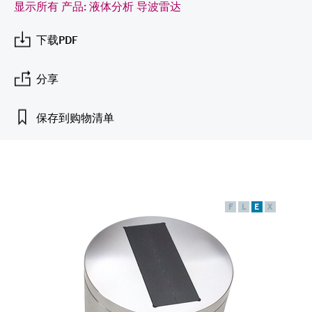
会
的指导课程与资源，随时随地提升技能。
显示所有 产品: 液体分析 导波雷达
measurement
电力与能源
光学分析
Conductive level measurement
全自动水质采样仪
温度开关
能量管理仪和应用管理仪
空气质量测量装置
Netilion Device Viewer
您的Endress+Hauser职业生涯
可持续发展
Endress+Hauser SICK
查找市场活动及培训
活动和培训
Job opportunities at
下载PDF
选购全部
采矿、矿物加工及冶金：打造可持
根据需要，从培训、研讨会、展会、峰会或
Endress+Hauser SICK
Netilion IIoT
Float switch level measurement
TOC、COD和SAC分析仪
表面温度计
浪涌保护器
烟雾探测器
Netilion Water
关联公司
续的未来
在线研讨会等各种活动中灵活选择。
分享
软件
放射线物位测量
ORP电极和变送器
线缆式温度计
选购全部
视距测量仪
公用工程：可靠使用蒸汽
保存到购物清单
阻旋料位开关
污泥界面传感器和变送器
多点温度计
超高探测器
产品工具
所有行业的关注焦点
伺服液位测量
营养盐分析仪和传感器
选购全部
选购全部
通过产品筛选，选择测量仪表
工业领域的可持续发展解决方案
机电式物位测量
金属分析仪
F
L
E
X
通过产品特性查找适当的测量设备、软件或
系统组件。
数字化驱动流程工业转型升级
微波限位栅物位测量
光度计
Applicator 选型和计算软件
决策级过程透明度，赋能卓越运营
通过应用参数查找、选择并配置产品
Level measurement with pressure
微波传输测量原理
Device Viewer