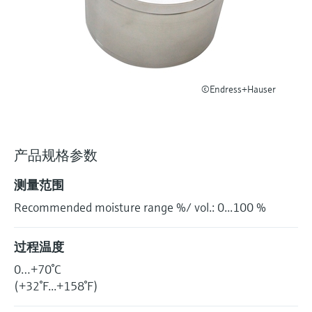
选购全部
Memosens数字技术
查找产品具体信息和文档
选购全部
备件查找工具
您可通过产品型号、订单代码或序列号，轻
松查找所需备件。
©Endress+Hauser
产品规格参数
测量范围
Recommended moisture range %/ vol.: 0...100 %
过程温度
0…+70°C
(+32°F...+158°F)