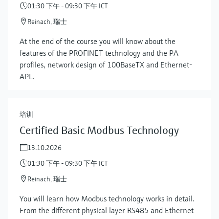
01:30 下午 - 09:30 下午 ICT
Reinach, 瑞士
At the end of the course you will know about the
features of the PROFINET technology and the PA
profiles, network design of 100BaseTX and Ethernet-
APL.
培训
Certified Basic Modbus Technology
13.10.2026
01:30 下午 - 09:30 下午 ICT
Reinach, 瑞士
You will learn how Modbus technology works in detail.
From the different physical layer RS485 and Ethernet