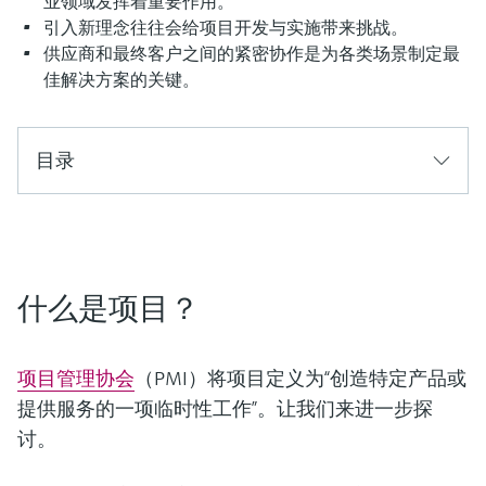
业领域发挥着重要作用。
选购全部
Memosens数字技术
查找产品具体信息和文档
引入新理念往往会给项目开发与实施带来挑战。
供应商和最终客户之间的紧密协作是为各类场景制定最
选购全部
备件查找工具
佳解决方案的关键。
您可通过产品型号、订单代码或序列号，轻
松查找所需备件。
目录
什么是项目？
项目管理协会
（PMI）将项目定义为“创造特定产品或
提供服务的一项临时性工作”。让我们来进一步探
讨。