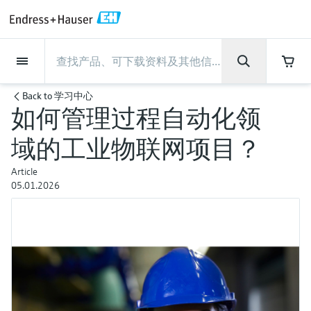
Back
Back
Back
Back
Back
Back
Back
Back
Back
Back
Back
Back
Back
Back
Back
Back
Back
Back
Back
Back
Back
Back
Back
Back
Back
Back
Back
Back
Back
Back
Back
Back
Back
Back
现场仪表
现场仪表
现场仪表
现场仪表
现场仪表
现场仪表
现场仪表
现场仪表
现场仪表
现场仪表
服务产品
服务产品
服务产品
服务产品
服务产品
服务产品
行业应用
行业应用
行业应用
行业应用
行业应用
行业应用
行业应用
行业应用
行业应用
支持
公司
公司
公司
公司
公司
公司
公司
公司
现场仪表
流量
物位测量
液体分析
温度测量
压力测量
系统产品
光学分析
Netilion IIoT
服务产品
Project and commissioning
技术支持服务
仪表维护
仪表性能优化服务
行业应用
支持
公司
Endress+Hauser集团
生产中心
集团实力
新闻与案例
活动和培训
您的Endress+Hauser职业生
Back to
学习中心
services
涯
如何管理过程自动化领
流量
电磁流量计
雷达物位测量
pH电极和变送器
温度变送器
绝压和表压测量
数据管理仪&数据记录仪
TDLAS和QF分析仪
Netilion Value
Project and commissioning services
远程技术支持
验证服务
校准报告分析
食品与饮料
快速获取服务支持！
Endress+Hauser集团
公司概况
物位和压力测量
过程安全性
新闻与案例总览
培训
技术支持中心 —— Endress+Hauser提供全方
仪表调试服务
Explore open positions
域的工业物联网项目？
位服务，与您相伴前行
物位测量
科里奥利质量流量计
Vibronic point level detection
电导率传感器和变送器
工业温度计
差压测量
过程测控仪
拉曼光谱分析仪
Netilion Health
技术支持服务
远程资产监控
现场仪表校准服务
优化校准间隔时间
水务和环境：保护 —— 节约 —— 提高
生产中心
Asia Pacific
Endress+Hauser流量
网络安全性
所有文章
研讨会
Article
Industrial Project Management
在Endress+Hauser工作
下载区
05.01.2026
液体分析
超声波流量计
导波雷达物位测量
浊度传感器和变送器
保护套管
选购全部
电源和安全栅
排放监测解决方案
Netilion Analytics
仪表维护
Process Instrumentation Courses
预防性维护服务
动态现场仪表评价和分析服务
石油与天然气：促进能源转型，实
集团实力
财务业绩
Endress+Hauser 液体分析
过程自动化项目流程
新闻稿
展览会
搜索和下载技术手册, 宣传资料, 出版物, 软
现净零目标
Extended warranty
件更新, 视频, 证书等各类文件!
更多工作机会
温度测量
涡街流量计
超声波物位测量
氯传感器和变送器
高温型温度计
WirelessHART解决方案
颗粒测量设备
Netilion Library
仪表性能优化服务
Repair of measuring instruments
客户案例
集团管理层
温度+系统产品
My Endress+Hauser
事实速览
在线研讨会和回放
学习
生命科学：创新技术助推卓越运营
德国耶拿分析仪器公司的工作机会
压力测量
热式质量流量计
电容物位测量
溶解氧传感器和变送器
卫生型温度计
网关和调制解调器
数字分析仪解决方案
Netilion Inventory
View all
新闻与案例
发展历程
Endress+Hauser 数字解决方案
建立电子采购流程，从容应对未来
媒体活动
峰会
化工：深化合作，助推可持续成功
需求
学习中心
IST创新传感器技术公司的工作机
系统产品
Differential pressure flow
静压液位测量
实验室检测仪表和便携式pH计
紧凑型温度计
设备配置用平板电脑
过程气体分析仪
Netilion Connect
活动和培训
文化与价值观
Endress+Hauser 光学分析
线下活动
学习中心 - 探索Endress+Hauser学习平台上