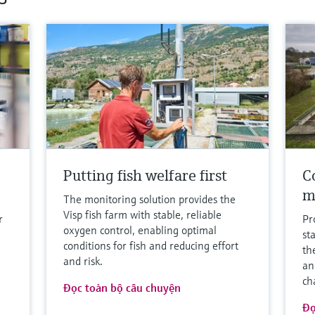
Putting fish welfare first
Co
m
The monitoring solution provides the
Visp fish farm with stable, reliable
r
Pr
oxygen control, enabling optimal
st
conditions for fish and reducing effort
th
and risk.
an
ch
Đọc toàn bộ câu chuyện
Đọ