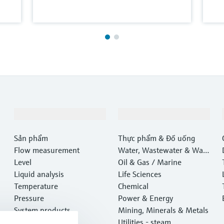
Sản phẩm & Dịch vụ
Ngành công nghiệp
Sản phẩm
Thực phẩm & Đồ uống
Flow measurement
Water, Wastewater & Wast
Level
e
Oil & Gas / Marine
Liquid analysis
Life Sciences
Temperature
Chemical
Pressure
Power & Energy
System products
Mining, Minerals & Metals
Optical analysis
Utilities - steam