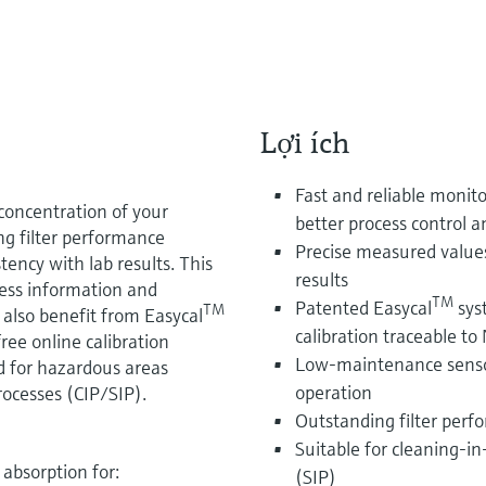
Lợi ích
Fast and reliable monito
oncentration of your
better process control a
ing filter performance
Precise measured values 
tency with lab results. This
results
cess information and
TM
Patented Easycal
syst
TM
 also benefit from Easycal
calibration traceable to
ree online calibration
Low-maintenance sensor 
d for hazardous areas
operation
rocesses (CIP/SIP).
Outstanding filter perfo
Suitable for cleaning-in
bsorption for:
(SIP)