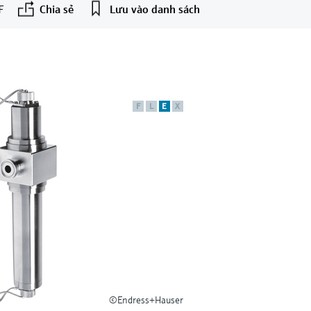
F
Chia sẻ
Lưu vào danh sách
F
L
E
X
©Endress+Hauser