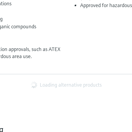
tions
Approved for hazardous
ng
ganic compounds
tion approvals, such as ATEX
rdous area use.
Loading alternative products
g