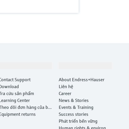
Hỗ trợ
Công ty
Contact Support
About Endress+Hauser
Download
Liên hệ
Tra cứu sản phẩm
Career
Learning Center
News & Stories
Theo dõi đơn hàng của bạ
Events & Training
n
Equipment returns
Success stories
Phát triển bền vững
Human rights & environm