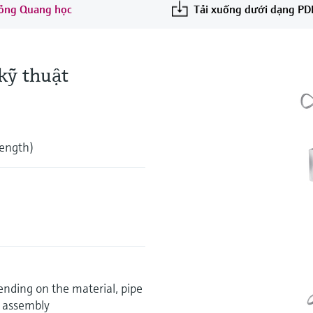
 lỏng Quang học
Tải xuống dưới dạng PD
kỹ thuật
length)
nding on the material, pipe
w assembly