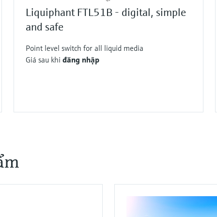
times.
Liquiphant FTL51B - digital, simple
and safe
Point level switch for all liquid media
Giá sau khi
đăng nhập
F
F
F
F
F
F
F
L
L
L
L
L
L
L
E
E
E
E
E
E
E
X
X
X
X
X
X
X
hẩm