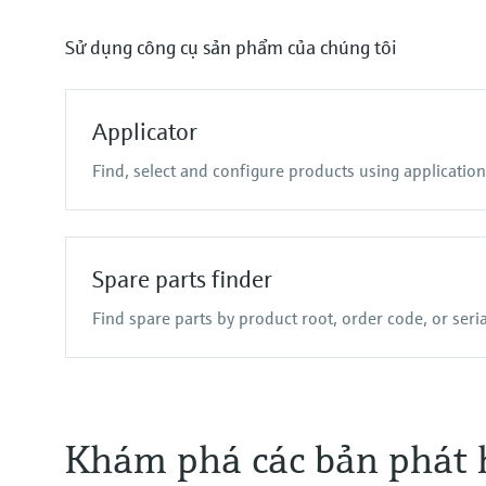
TDLAS and QF analyzers
Software solutions
Data managers & data loggers
Netilion Value
Netilion Health
Raman spectroscopi
Process indic
Netilion
Sử dụng công cụ sản phẩm của chúng tôi
Process gas analyzers
Device configuration tablets
Air quality measuring 
Energy manager
Applicator
Find, select and configure products using applicatio
Spare parts finder
Find spare parts by product root, order code, or ser
Khám phá các bản phát 