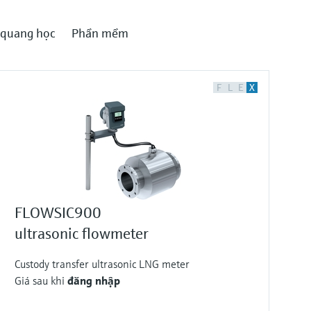
 quang học
Phần mềm
F
L
E
X
FLOWSIC900
ultrasonic flowmeter
Custody transfer ultrasonic LNG meter
Giá sau khi
đăng nhập