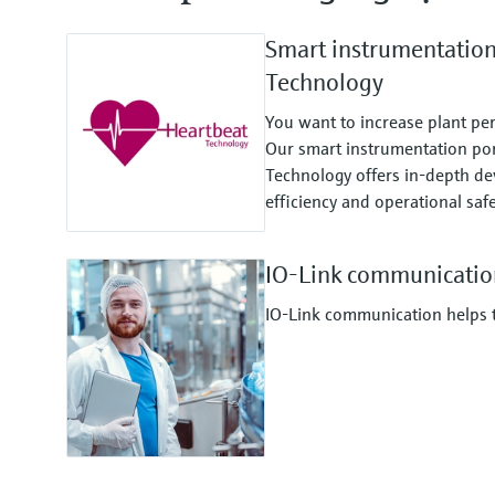
Smart instrumentatio
Technology
You want to increase plant pe
Our smart instrumentation por
Technology offers in-depth dev
efficiency and operational safe
IO-Link communicatio
IO-Link communication helps to