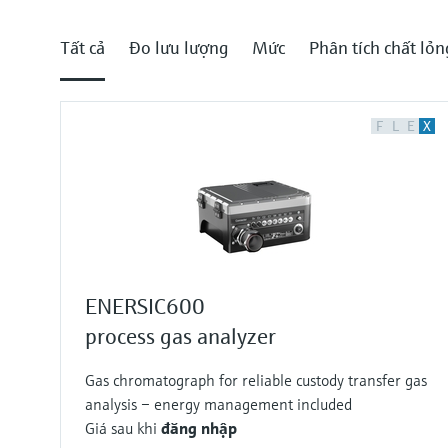
Tất cả
Đo lưu lượng
Mức
Phân tích chất lỏn
F
L
E
X
ENERSIC600
process gas analyzer
Gas chromatograph for reliable custody transfer gas
analysis – energy management included
Giá sau khi
đăng nhập