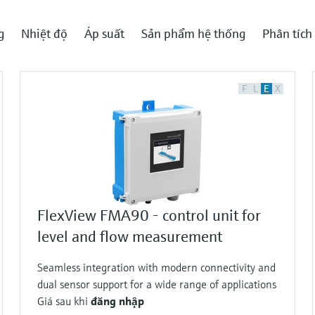
g
Nhiệt độ
Áp suất
Sản phẩm hệ thống
Phân tích
F
L
E
X
FlexView FMA90 - control unit for
level and flow measurement
Seamless integration with modern connectivity and
dual sensor support for a wide range of applications
Giá sau khi
đăng nhập