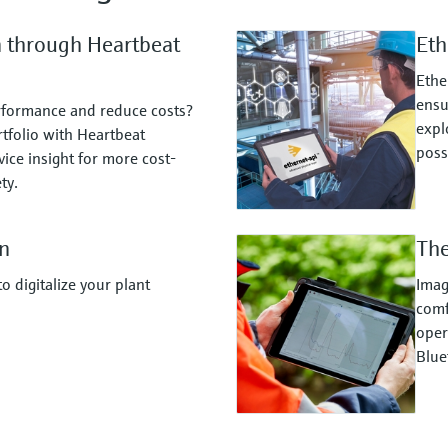
n through Heartbeat
Eth
Ethe
ensu
rformance and reduce costs?
expl
tfolio with Heartbeat
possi
ice insight for more cost-
ty.
n
The
 digitalize your plant
Imag
comf
oper
Blue