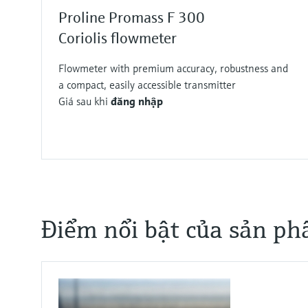
Proline Promass F 300
Coriolis flowmeter
Flowmeter with premium accuracy, robustness and
a compact, easily accessible transmitter
Giá sau khi
đăng nhập
F
F
F
F
F
F
F
F
L
L
L
L
L
L
L
L
E
E
E
E
E
E
E
E
X
X
X
X
X
X
X
X
Điểm nổi bật của sản p