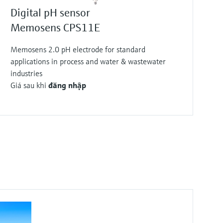
Giá sau khi
đăng nhập
Digital pH sensor
Memosens CPS11E
Memosens 2.0 pH electrode for standard
applications in process and water & wastewater
industries
Giá sau khi
đăng nhập
F
F
F
F
F
F
F
F
L
L
L
L
L
L
L
L
E
E
E
E
E
E
E
E
X
X
X
X
X
X
X
X