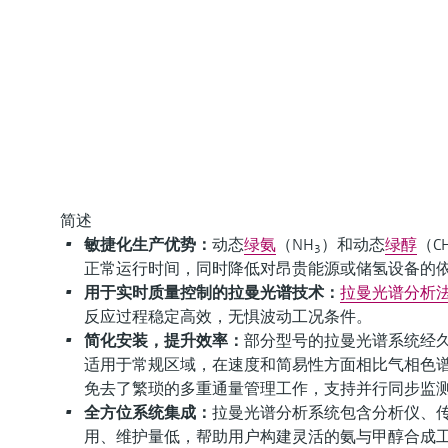
简述
敏捷化生产优势：
动态
绿氨
（NH
）和动态
绿醇
（C
3
正常运行时间，同时降低对昂贵能源或储氢设备的
用于实时质量控制的拉曼光谱技术：
拉曼光谱分析
反应过程稳定高效，无惧波动工况条件。
简化安装，提升效率：
部分型号的拉曼光谱系统经
适用于常规区域，在速度和简易性方面相比气相色谱
免去了繁琐的多重通量管理工作，支持并行同步监
全方位系统集成：
拉曼光谱分析系统包含分析仪、
用、维护量低，帮助用户构建灵活的氨与甲醇合成