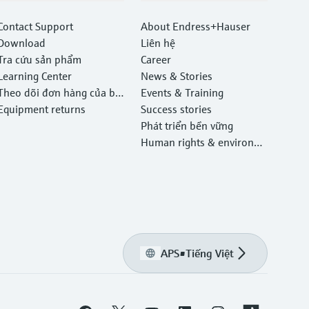
Contact Support
About Endress+Hauser
Download
Liên hệ
Tra cứu sản phẩm
Career
Learning Center
News & Stories
Theo dõi đơn hàng của bạ
Events & Training
n
Equipment returns
Success stories
Phát triển bền vững
Human rights & environm
ental protection
APS
•
Tiếng Việt