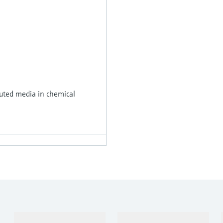
uted media in chemical
Sản phẩm & Dịch vụ
Ngành công nghiệp