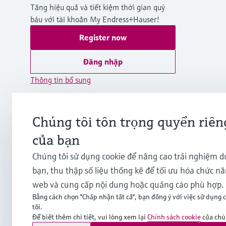
Tăng hiệu quả và tiết kiệm thời gian quý
báu với tài khoản My Endress+Hauser!
Register now
Đăng nhập
Thông tin bổ sung
Endress+Hauser International Asia
Pacific
Chúng tôi tôn trọng quyền riên
Việt Nam
của bạn
+84 28 3842 0026
Chúng tôi sử dụng cookie để nâng cao trải nghiệm 
bạn, thu thập số liệu thống kê để tối ưu hóa chức n
info.vn@endress.com
web và cung cấp nội dung hoặc quảng cáo phù hợp.
Bằng cách chọn "Chấp nhận tất cả", bạn đồng ý với việc sử dụng 
tôi.
Để biết thêm chi tiết, vui lòng xem lại
Chính sách cookie
của chún
Bản quyền © Endress+Hauser Group Services AG