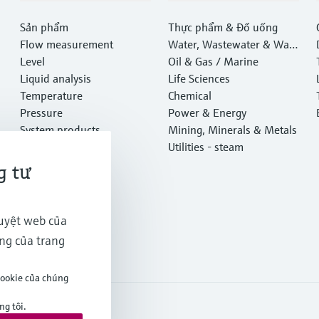
Sản phẩm
Thực phẩm & Đồ uống
Flow measurement
Water, Wastewater & Wast
Level
e
Oil & Gas / Marine
Liquid analysis
Life Sciences
Temperature
Chemical
Pressure
Power & Energy
System products
Mining, Minerals & Metals
Optical analysis
Utilities - steam
Netilion IIoT
g tư
Software
Featured products
Tra cứu sản phẩm
duyệt web của
Services
ăng của trang
cookie của chúng
g tôi.