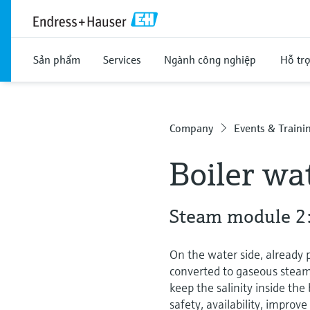
Sản phẩm
Services
Ngành công nghiệp
Hỗ tr
Company
Events & Traini
Boiler wa
Steam module 2: 
On the water side, already 
converted to gaseous steam.
keep the salinity inside the
safety, availability, improve