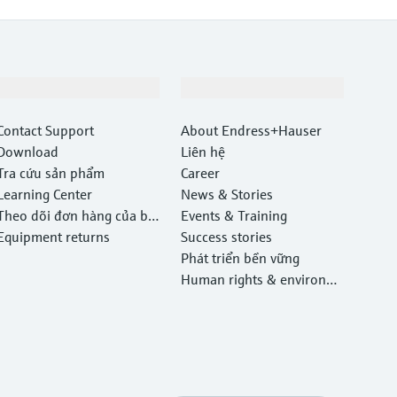
Hỗ trợ
Công ty
Contact Support
About Endress+Hauser
Download
Liên hệ
Tra cứu sản phẩm
Career
Learning Center
News & Stories
Theo dõi đơn hàng của bạ
Events & Training
n
Equipment returns
Success stories
Phát triển bền vững
Human rights & environm
ental protection