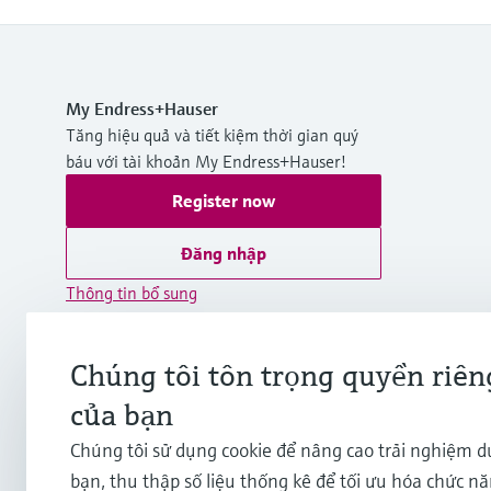
My Endress+Hauser
Tăng hiệu quả và tiết kiệm thời gian quý
báu với tài khoản My Endress+Hauser!
Register now
Đăng nhập
Thông tin bổ sung
Endress+Hauser International Asia
Pacific
Chúng tôi tôn trọng quyền riên
Việt Nam
của bạn
Chúng tôi sử dụng cookie để nâng cao trải nghiệm 
+84 28 3842 0026
bạn, thu thập số liệu thống kê để tối ưu hóa chức n