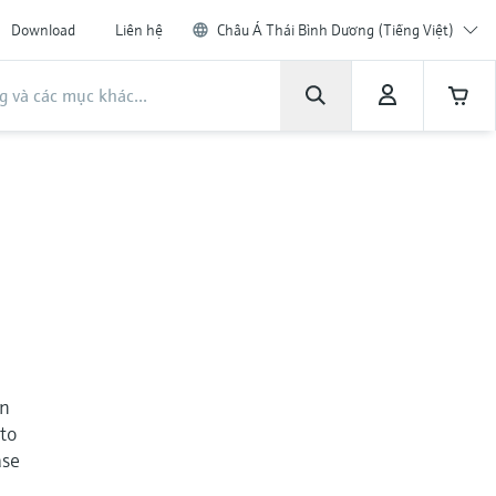
Download
Liên hệ
Châu Á Thái Bình Dương (Tiếng Việt)
en
 to
ase