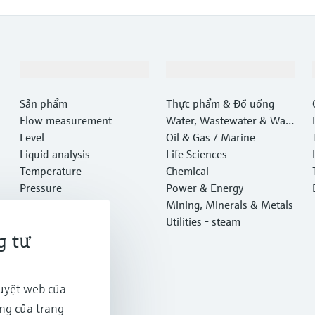
Sản phẩm & Dịch vụ
Ngành công nghiệp
Sản phẩm
Thực phẩm & Đồ uống
Flow measurement
Water, Wastewater & Wast
Level
e
Oil & Gas / Marine
Liquid analysis
Life Sciences
Temperature
Chemical
Pressure
Power & Energy
System products
Mining, Minerals & Metals
Optical analysis
Utilities - steam
g tư
Netilion IIoT
Software
Featured products
duyệt web của
Tra cứu sản phẩm
Services
ăng của trang