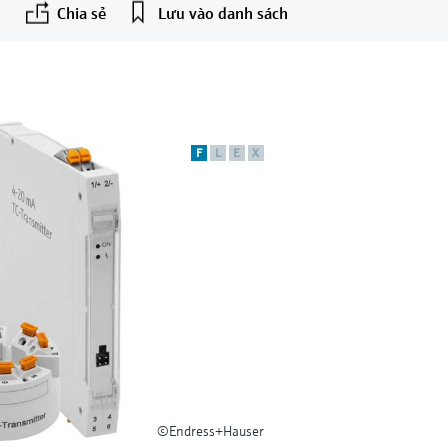
Chia sẻ
Lưu vào danh sách
F
L
E
X
©Endress+Hauser