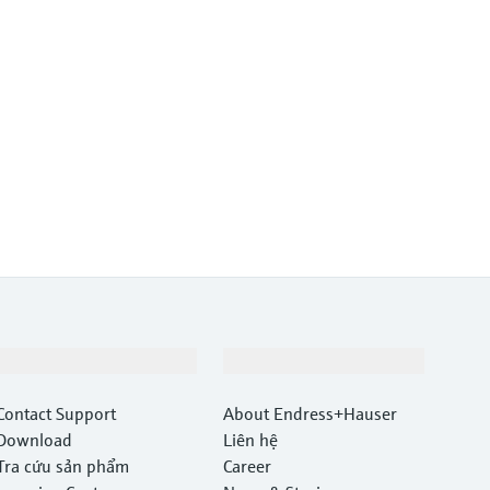
Hỗ trợ
Công ty
Contact Support
About Endress+Hauser
Download
Liên hệ
Tra cứu sản phẩm
Career