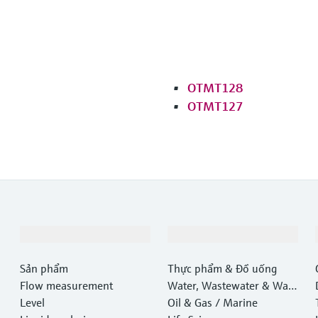
OTMT128
OTMT127
Sản phẩm & Dịch vụ
Ngành công nghiệp
Sản phẩm
Thực phẩm & Đồ uống
Flow measurement
Water, Wastewater & Wast
Level
e
Oil & Gas / Marine