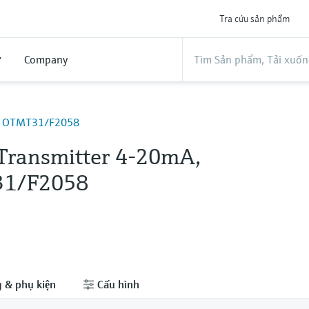
Tra cứu sản phẩm
ợ
Company
A, OTMT31/F2058
Transmitter 4-20mA,
1/F2058
 & phụ kiện
Cấu hình