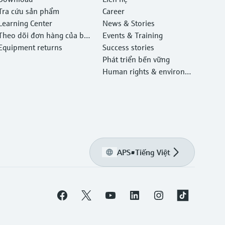
Tra cứu sản phẩm
Career
Learning Center
News & Stories
Theo dõi đơn hàng của bạ
Events & Training
n
Equipment returns
Success stories
Phát triển bền vững
Human rights & environm
ental protection
APS
•
Tiếng Việt