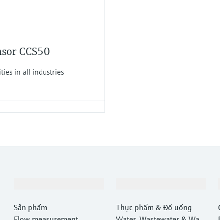
ensor CCS50
ies in all industries
Sản phẩm & Dịch vụ
Ngành công nghiệp
Sản phẩm
Thực phẩm & Đồ uống
Flow measurement
Water, Wastewater & Wast