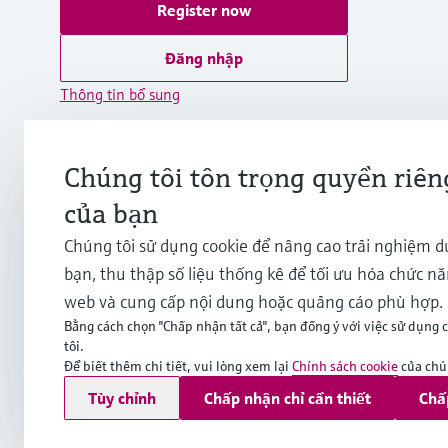
Register now
Đăng nhập
Thông tin bổ sung
Endress+Hauser International Asia
Pacific
Chúng tôi tôn trọng quyền riên
Việt Nam
của bạn
+84 28 3842 0026
Chúng tôi sử dụng cookie để nâng cao trải nghiệm 
bạn, thu thập số liệu thống kê để tối ưu hóa chức n
info.vn@endress.com
web và cung cấp nội dung hoặc quảng cáo phù hợp.
Bằng cách chọn "Chấp nhận tất cả", bạn đồng ý với việc sử dụng 
tôi.
Để biết thêm chi tiết, vui lòng xem lại
Chính sách cookie
của chún
Bản quyền © Endress+Hauser Group Services AG
Tùy chỉnh
Chấp nhận chỉ cần thiết
Chấ
Imprint
Terms of use
Data Protection
General Terms and C