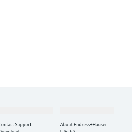
Hỗ trợ
Công ty
Contact Support
About Endress+Hauser
Download
Liên hệ