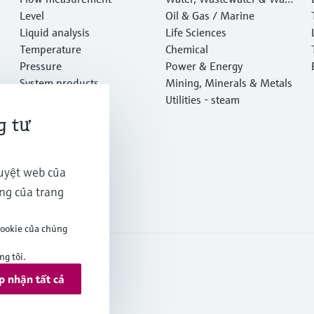
Level
e
Oil & Gas / Marine
Liquid analysis
Life Sciences
Temperature
Chemical
Pressure
Power & Energy
System products
Mining, Minerals & Metals
Optical analysis
Utilities - steam
Netilion IIoT
g tư
Software
Featured products
Tra cứu sản phẩm
duyệt web của
Services
ăng của trang
cookie của chúng
g tôi.
p nhận tất cả
onditions