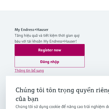
My Endress+Hauser
Tăng hiệu quả và tiết kiệm thời gian quý
báu với tài khoản My Endress+Hauser!
Register now
Đăng nhập
Thông tin bổ sung
Endress+Hauser International Asia
Pacific
Chúng tôi tôn trọng quyền riên
Việt Nam
của bạn
+84 28 3842 0026
Chúng tôi sử dụng cookie để nâng cao trải nghiệm 