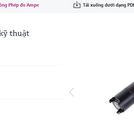
t lỏng Phép đo Ampe
Tải xuống dưới dạng PD
kỹ thuật