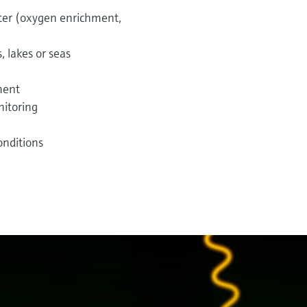
ater (oxygen enrichment,
, lakes or seas
ment
nitoring
onditions