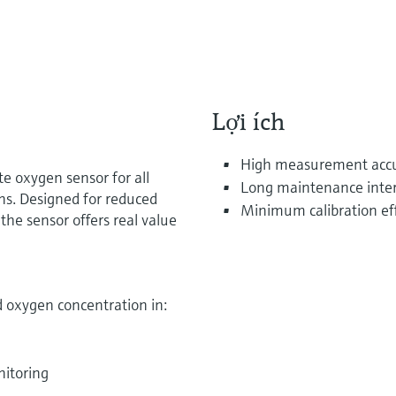
Lợi ích
High measurement acc
e oxygen sensor for all
Long maintenance inter
ns. Designed for reduced
Minimum calibration effo
the sensor offers real value
oxygen concentration in:
nitoring