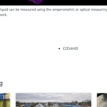
liquid can be measured using the amperometric or optical measuring 
work.
COS4HD
g