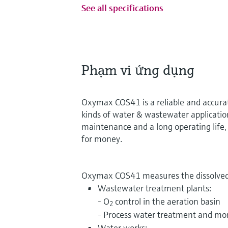
See all specifications
Phạm vi ứng dụng
Oxymax COS41 is a reliable and accurat
kinds of water & wastewater applicatio
maintenance and a long operating life, 
for money.
Oxymax COS41 measures the dissolved 
Wastewater treatment plants:
- O
control in the aeration basin
2
- Process water treatment and mo
Water works: