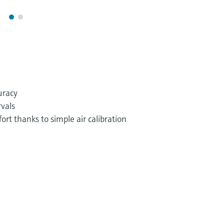
uracy
vals
rt thanks to simple air calibration