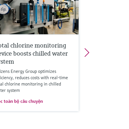
otal chlorine monitoring
evice boosts chilled water
ystem
tizens Energy Group optimizes
ficiency, reduces costs with real-time
tal chlorine monitoring in chilled
ter system
c toàn bộ câu chuyện