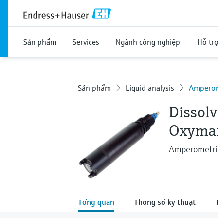
Sản phẩm
Services
Ngành công nghiệp
Hỗ tr
Sản phẩm
Liquid analysis
Amperom
Dissol
Oxyma
Amperometric 
Tổng quan
Thông số kỹ thuật
T