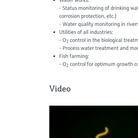
- Status monitoring of drinking w
corrosion protection, etc.)
- Water quality monitoring in rivers
Utilities of all industries:
- O
control in the biological treat
2
- Process water treatment and mo
Fish farming:
- O
control for optimum growth c
2
Video