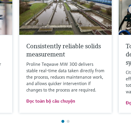
Consistently reliable solids
T
measurement
d
s
r
Proline Teqwave MW 300 delivers
stable real-time data taken directly from
Ci
the process, reduces maintenance work,
ef
and allows quicker intervention if
to
changes to the process are required.
wa
Đọc toàn bộ câu chuyện
Đọ