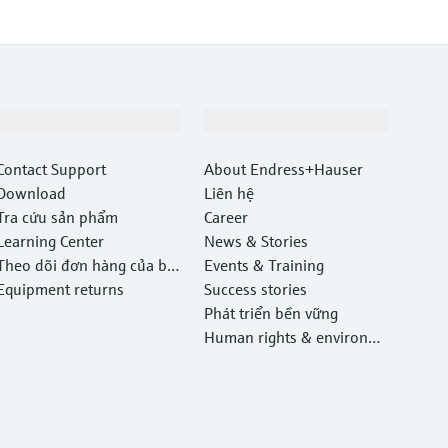
Hỗ trợ
Công ty
Contact Support
About Endress+Hauser
Download
Liên hệ
Tra cứu sản phẩm
Career
Learning Center
News & Stories
Theo dõi đơn hàng của bạ
Events & Training
n
Equipment returns
Success stories
Phát triển bền vững
Human rights & environm
ental protection