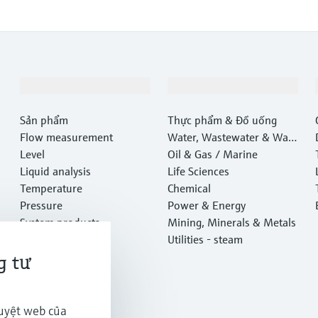
Sản phẩm & Dịch vụ
Ngành công nghiệp
Sản phẩm
Thực phẩm & Đồ uống
Flow measurement
Water, Wastewater & Wast
Level
e
Oil & Gas / Marine
Liquid analysis
Life Sciences
Temperature
Chemical
Pressure
Power & Energy
System products
Mining, Minerals & Metals
Optical analysis
Utilities - steam
Netilion IIoT
g tư
Software
Featured products
Tra cứu sản phẩm
duyệt web của