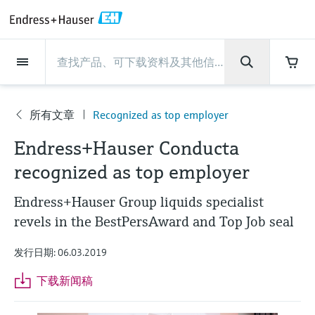
Back
Back
Back
Back
Back
Back
Back
Back
Back
Back
Back
Back
Back
Back
Back
Back
Back
Back
Back
Back
Back
Back
Back
Back
Back
Back
Back
Back
Back
Back
Back
Back
Back
Back
现场仪表
现场仪表
现场仪表
现场仪表
现场仪表
现场仪表
现场仪表
现场仪表
现场仪表
现场仪表
服务产品
服务产品
服务产品
服务产品
服务产品
服务产品
行业应用
行业应用
行业应用
行业应用
行业应用
行业应用
行业应用
行业应用
行业应用
支持
公司
公司
公司
公司
公司
公司
公司
公司
现场仪表
流量
物位测量
液体分析
温度测量
压力测量
系统产品
光学分析
Netilion IIoT
服务产品
Project and commissioning
技术支持服务
仪表维护
仪表性能优化服务
行业应用
支持
公司
Endress+Hauser集团
生产中心
集团实力
新闻与案例
活动和培训
您的Endress+Hauser职业生
services
涯
所有文章
Recognized as top employer
流量
电磁流量计
雷达物位测量
pH电极和变送器
温度变送器
绝压和表压测量
数据管理仪&数据记录仪
TDLAS和QF分析仪
Netilion Value
Project and commissioning services
远程技术支持
验证服务
校准报告分析
食品与饮料
快速获取服务支持！
Endress+Hauser集团
公司概况
物位和压力测量
过程安全性
新闻与案例总览
培训
公
技术支持中心 —— Endress+Hauser提供全方
仪表调试服务
Explore open positions
Endress+Hauser Conducta
司
位服务，与您相伴前行
物位测量
科里奥利质量流量计
Vibronic point level detection
电导率传感器和变送器
工业温度计
差压测量
过程测控仪
拉曼光谱分析仪
Netilion Health
技术支持服务
远程资产监控
现场仪表校准服务
优化校准间隔时间
水务和环境：保护 —— 节约 —— 提高
生产中心
Asia Pacific
Endress+Hauser流量
网络安全性
所有文章
研讨会
recognized as top employer
Industrial Project Management
在Endress+Hauser工作
下载区
液体分析
超声波流量计
导波雷达物位测量
浊度传感器和变送器
保护套管
选购全部
电源和安全栅
排放监测解决方案
Netilion Analytics
仪表维护
Process Instrumentation Courses
预防性维护服务
动态现场仪表评价和分析服务
石油与天然气：促进能源转型，实
集团实力
财务业绩
Endress+Hauser 液体分析
过程自动化项目流程
新闻稿
展览会
Endress+Hauser Group liquids specialist
搜索和下载技术手册, 宣传资料, 出版物, 软
现净零目标
Extended warranty
件更新, 视频, 证书等各类文件!
revels in the BestPersAward and Top Job seal
更多工作机会
温度测量
涡街流量计
超声波物位测量
氯传感器和变送器
高温型温度计
WirelessHART解决方案
颗粒测量设备
Netilion Library
仪表性能优化服务
Repair of measuring instruments
客户案例
集团管理层
温度+系统产品
My Endress+Hauser
事实速览
在线研讨会和回放
学习
生命科学：创新技术助推卓越运营
发行日期: 06.03.2019
德国耶拿分析仪器公司的工作机会
压力测量
热式质量流量计
电容物位测量
溶解氧传感器和变送器
卫生型温度计
网关和调制解调器
数字分析仪解决方案
Netilion Inventory
View all
新闻与案例
发展历程
Endress+Hauser 数字解决方案
建立电子采购流程，从容应对未来
媒体活动
峰会
下载新闻稿
化工：深化合作，助推可持续成功
需求
学习中心
IST创新传感器技术公司的工作机
系统产品
Differential pressure flow
静压液位测量
实验室检测仪表和便携式pH计
紧凑型温度计
设备配置用平板电脑
过程气体分析仪
Netilion Connect
活动和培训
文化与价值观
Endress+Hauser 光学分析
线下活动
学习中心 - 探索Endress+Hauser学习平台上