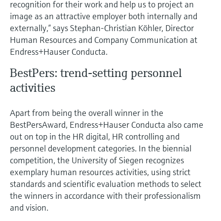
选购全部
Memosens数字技术
recognition for their work and help us to project an
查找产品具体信息和文档
image as an attractive employer both internally and
externally,” says Stephan-Christian Köhler, Director
选购全部
备件查找工具
Human Resources and Company Communication at
您可通过产品型号、订单代码或序列号，轻
Endress+Hauser Conducta.
松查找所需备件。
BestPers: trend-setting personnel
activities
Apart from being the overall winner in the
BestPersAward, Endress+Hauser Conducta also came
out on top in the HR digital, HR controlling and
personnel development categories. In the biennial
competition, the University of Siegen recognizes
exemplary human resources activities, using strict
standards and scientific evaluation methods to select
the winners in accordance with their professionalism
and vision.