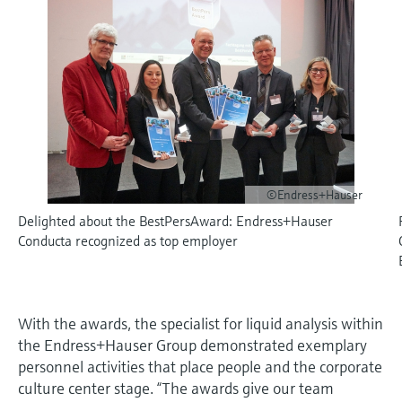
会
的指导课程与资源，随时随地提升技能。
measurement
电力与能源
光学分析
Conductive level measurement
全自动水质采样仪
温度开关
能量管理仪和应用管理仪
空气质量测量装置
Netilion Device Viewer
您的Endress+Hauser职业生涯
可持续发展
Endress+Hauser SICK
查找市场活动及培训
活动和培训
Job opportunities at
选购全部
采矿、矿物加工及冶金：打造可持
根据需要，从培训、研讨会、展会、峰会或
Endress+Hauser SICK
Netilion IIoT
Float switch level measurement
TOC、COD和SAC分析仪
表面温度计
浪涌保护器
烟雾探测器
Netilion Water
关联公司
续的未来
在线研讨会等各种活动中灵活选择。
软件
放射线物位测量
ORP电极和变送器
线缆式温度计
选购全部
视距测量仪
公用工程：可靠使用蒸汽
阻旋料位开关
污泥界面传感器和变送器
多点温度计
超高探测器
©Endress+Hauser
产品工具
所有行业的关注焦点
伺服液位测量
营养盐分析仪和传感器
选购全部
选购全部
Delighted about the BestPersAward: Endress+Hauser
Conducta recognized as top employer
通过产品筛选，选择测量仪表
工业领域的可持续发展解决方案
机电式物位测量
金属分析仪
通过产品特性查找适当的测量设备、软件或
系统组件。
数字化驱动流程工业转型升级
微波限位栅物位测量
光度计
With the awards, the specialist for liquid analysis within
Applicator 选型和计算软件
the Endress+Hauser Group demonstrated exemplary
决策级过程透明度，赋能卓越运营
通过应用参数查找、选择并配置产品
Level measurement with pressure
微波传输测量原理
personnel activities that place people and the corporate
culture center stage. “The awards give our team
Device Viewer