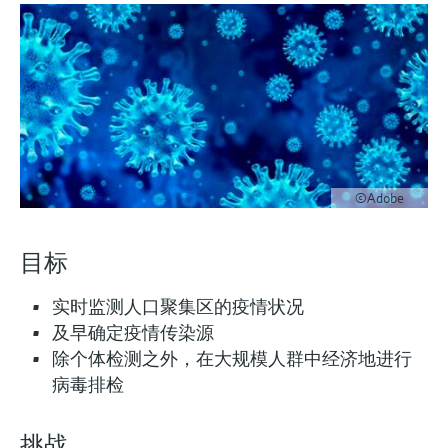
会
的指导课程与资源，随时随地提升技能。
measurement
电力与能源
光学分析
Conductive level measurement
全自动水质采样仪
温度开关
能量管理仪和应用管理仪
空气质量测量装置
Netilion Device Viewer
您的Endress+Hauser职业生涯
可持续发展
Endress+Hauser SICK
查找市场活动及培训
活动和培训
Job opportunities at
选购全部
采矿、矿物加工及冶金：打造可持
根据需要，从培训、研讨会、展会、峰会或
Endress+Hauser SICK
Netilion IIoT
Float switch level measurement
TOC、COD和SAC分析仪
表面温度计
浪涌保护器
烟雾探测器
Netilion Water
关联公司
续的未来
在线研讨会等各种活动中灵活选择。
软件
放射线物位测量
ORP电极和变送器
线缆式温度计
选购全部
视距测量仪
公用工程：可靠使用蒸汽
阻旋料位开关
污泥界面传感器和变送器
多点温度计
超高探测器
©Adobe
产品工具
所有行业的关注焦点
伺服液位测量
营养盐分析仪和传感器
选购全部
选购全部
目标
通过产品筛选，选择测量仪表
工业领域的可持续发展解决方案
机电式物位测量
金属分析仪
通过产品特性查找适当的测量设备、软件或
实时监测人口聚集区的疫情状况
系统组件。
及早确定疫情传染源
数字化驱动流程工业转型升级
微波限位栅物位测量
光度计
除个体检测之外，在大规模人群中经济地进行
Applicator 选型和计算软件
病毒排检
决策级过程透明度，赋能卓越运营
通过应用参数查找、选择并配置产品
Level measurement with pressure
微波传输测量原理
挑战
Device Viewer