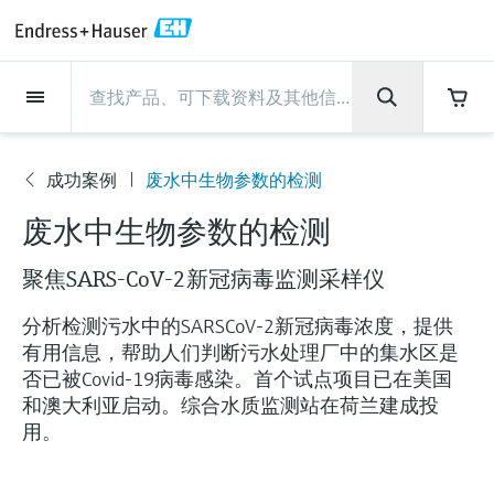
Back
Back
Back
Back
Back
Back
Back
Back
Back
Back
Back
Back
Back
Back
Back
Back
Back
Back
Back
Back
Back
Back
Back
Back
Back
Back
Back
Back
Back
Back
Back
Back
Back
Back
现场仪表
现场仪表
现场仪表
现场仪表
现场仪表
现场仪表
现场仪表
现场仪表
现场仪表
现场仪表
服务产品
服务产品
服务产品
服务产品
服务产品
服务产品
行业应用
行业应用
行业应用
行业应用
行业应用
行业应用
行业应用
行业应用
行业应用
支持
公司
公司
公司
公司
公司
公司
公司
公司
现场仪表
流量
物位测量
液体分析
温度测量
压力测量
系统产品
光学分析
Netilion IIoT
服务产品
Project and commissioning
技术支持服务
仪表维护
仪表性能优化服务
行业应用
支持
公司
Endress+Hauser集团
生产中心
集团实力
新闻与案例
活动和培训
您的Endress+Hauser职业生
services
涯
成功案例
废水中生物参数的检测
流量
电磁流量计
雷达物位测量
pH电极和变送器
温度变送器
绝压和表压测量
数据管理仪&数据记录仪
TDLAS和QF分析仪
Netilion Value
Project and commissioning services
远程技术支持
验证服务
校准报告分析
食品与饮料
快速获取服务支持！
Endress+Hauser集团
公司概况
物位和压力测量
过程安全性
新闻与案例总览
培训
公
技术支持中心 —— Endress+Hauser提供全方
仪表调试服务
Explore open positions
废水中生物参数的检测
司
位服务，与您相伴前行
物位测量
科里奥利质量流量计
Vibronic point level detection
电导率传感器和变送器
工业温度计
差压测量
过程测控仪
拉曼光谱分析仪
Netilion Health
技术支持服务
远程资产监控
现场仪表校准服务
优化校准间隔时间
水务和环境：保护 —— 节约 —— 提高
生产中心
Asia Pacific
Endress+Hauser流量
网络安全性
所有文章
研讨会
聚焦SARS-CoV-2新冠病毒监测采样仪
Industrial Project Management
在Endress+Hauser工作
下载区
液体分析
超声波流量计
导波雷达物位测量
浊度传感器和变送器
保护套管
选购全部
电源和安全栅
排放监测解决方案
Netilion Analytics
仪表维护
Process Instrumentation Courses
预防性维护服务
动态现场仪表评价和分析服务
石油与天然气：促进能源转型，实
集团实力
财务业绩
Endress+Hauser 液体分析
过程自动化项目流程
新闻稿
展览会
搜索和下载技术手册, 宣传资料, 出版物, 软
分析检测污水中的SARSCoV-2新冠病毒浓度，提供
现净零目标
Extended warranty
件更新, 视频, 证书等各类文件!
更多工作机会
有用信息，帮助人们判断污水处理厂中的集水区是
温度测量
涡街流量计
超声波物位测量
氯传感器和变送器
高温型温度计
WirelessHART解决方案
颗粒测量设备
Netilion Library
仪表性能优化服务
Repair of measuring instruments
客户案例
集团管理层
温度+系统产品
My Endress+Hauser
事实速览
在线研讨会和回放
否已被Covid-19病毒感染。首个试点项目已在美国
学习
生命科学：创新技术助推卓越运营
和澳大利亚启动。综合水质监测站在荷兰建成投
德国耶拿分析仪器公司的工作机会
压力测量
热式质量流量计
电容物位测量
溶解氧传感器和变送器
卫生型温度计
网关和调制解调器
数字分析仪解决方案
Netilion Inventory
View all
新闻与案例
发展历程
Endress+Hauser 数字解决方案
建立电子采购流程，从容应对未来
媒体活动
峰会
用。
化工：深化合作，助推可持续成功
需求
学习中心
IST创新传感器技术公司的工作机
系统产品
Differential pressure flow
静压液位测量
实验室检测仪表和便携式pH计
紧凑型温度计
设备配置用平板电脑
过程气体分析仪
Netilion Connect
活动和培训
文化与价值观
Endress+Hauser 光学分析
线下活动
学习中心 - 探索Endress+Hauser学习平台上