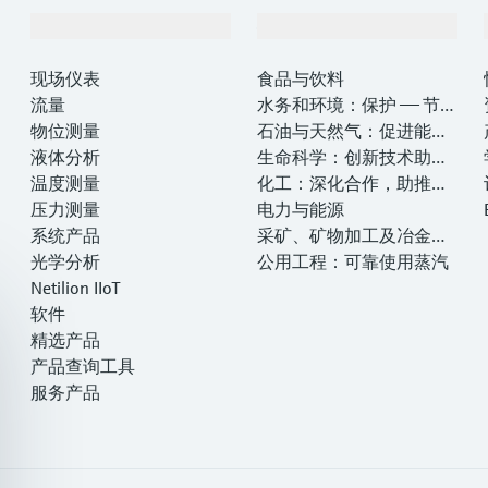
产品与服务
行业应用
现场仪表
食品与饮料
流量
水务和环境：保护 —— 节约
物位测量
—— 提高
石油与天然气：促进能源
液体分析
转型，实现净零目标
生命科学：创新技术助推
温度测量
卓越运营
化工：深化合作，助推可
压力测量
持续成功
电力与能源
系统产品
采矿、矿物加工及冶金：
光学分析
打造可持续的未来
公用工程：可靠使用蒸汽
Netilion IIoT
软件
精选产品
产品查询工具
服务产品