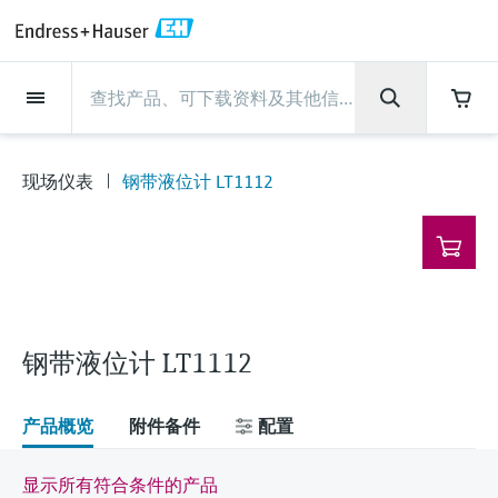
Back
Back
Back
Back
Back
Back
Back
Back
Back
Back
Back
Back
Back
Back
Back
Back
Back
Back
Back
Back
Back
Back
Back
Back
Back
Back
Back
Back
Back
Back
Back
Back
Back
Back
现场仪表
现场仪表
现场仪表
现场仪表
现场仪表
现场仪表
现场仪表
现场仪表
现场仪表
现场仪表
服务产品
服务产品
服务产品
服务产品
服务产品
服务产品
行业应用
行业应用
行业应用
行业应用
行业应用
行业应用
行业应用
行业应用
行业应用
支持
公司
公司
公司
公司
公司
公司
公司
公司
现场仪表
流量
物位测量
液体分析
温度测量
压力测量
系统产品
光学分析
Netilion IIoT
服务产品
Project and commissioning
技术支持服务
仪表维护
仪表性能优化服务
行业应用
支持
公司
Endress+Hauser集团
生产中心
集团实力
新闻与案例
活动和培训
您的Endress+Hauser职业生
services
涯
现场仪表
钢带液位计 LT1112
流量
电磁流量计
雷达物位测量
pH电极和变送器
温度变送器
绝压和表压测量
数据管理仪&数据记录仪
TDLAS和QF分析仪
Netilion Value
Project and commissioning services
远程技术支持
验证服务
校准报告分析
食品与饮料
快速获取服务支持！
Endress+Hauser集团
公司概况
物位和压力测量
过程安全性
新闻与案例总览
培训
技术支持中心 —— Endress+Hauser提供全方
仪表调试服务
Explore open positions
位服务，与您相伴前行
物位测量
科里奥利质量流量计
Vibronic point level detection
电导率传感器和变送器
工业温度计
差压测量
过程测控仪
拉曼光谱分析仪
Netilion Health
技术支持服务
远程资产监控
现场仪表校准服务
优化校准间隔时间
水务和环境：保护 —— 节约 —— 提高
生产中心
Asia Pacific
Endress+Hauser流量
网络安全性
所有文章
研讨会
Industrial Project Management
在Endress+Hauser工作
下载区
液体分析
超声波流量计
导波雷达物位测量
浊度传感器和变送器
保护套管
选购全部
电源和安全栅
排放监测解决方案
Netilion Analytics
仪表维护
Process Instrumentation Courses
预防性维护服务
动态现场仪表评价和分析服务
石油与天然气：促进能源转型，实
集团实力
财务业绩
Endress+Hauser 液体分析
过程自动化项目流程
新闻稿
展览会
搜索和下载技术手册, 宣传资料, 出版物, 软
现净零目标
Extended warranty
件更新, 视频, 证书等各类文件!
更多工作机会
钢带液位计 LT1112
温度测量
涡街流量计
超声波物位测量
氯传感器和变送器
高温型温度计
WirelessHART解决方案
颗粒测量设备
Netilion Library
仪表性能优化服务
Repair of measuring instruments
客户案例
集团管理层
温度+系统产品
My Endress+Hauser
事实速览
在线研讨会和回放
学习
生命科学：创新技术助推卓越运营
德国耶拿分析仪器公司的工作机会
压力测量
热式质量流量计
电容物位测量
溶解氧传感器和变送器
卫生型温度计
网关和调制解调器
数字分析仪解决方案
Netilion Inventory
View all
新闻与案例
发展历程
Endress+Hauser 数字解决方案
建立电子采购流程，从容应对未来
媒体活动
峰会
产品概览
附件备件
配置
化工：深化合作，助推可持续成功
需求
学习中心
IST创新传感器技术公司的工作机
系统产品
Differential pressure flow
静压液位测量
实验室检测仪表和便携式pH计
紧凑型温度计
设备配置用平板电脑
过程气体分析仪
Netilion Connect
活动和培训
文化与价值观
Endress+Hauser 光学分析
线下活动
显示所有符合条件的产品
学习中心 - 探索Endress+Hauser学习平台上