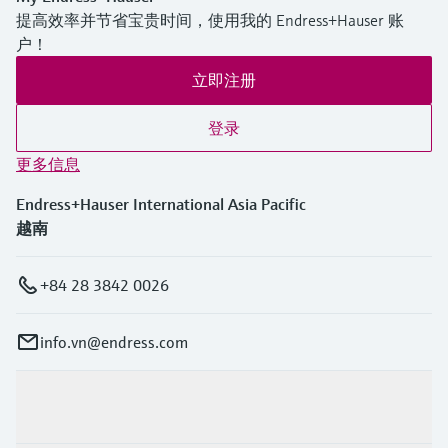
选购全部
Memosens数字技术
提高效率并节省宝贵时间，使用我的 Endress+Hauser 账
查找产品具体信息和文档
户！
选购全部
备件查找工具
立即注册
您可通过产品型号、订单代码或序列号，轻
松查找所需备件。
登录
更多信息
Endress+Hauser International Asia Pacific
越南
+84 28 3842 0026
info.vn@endress.com
产品与服务