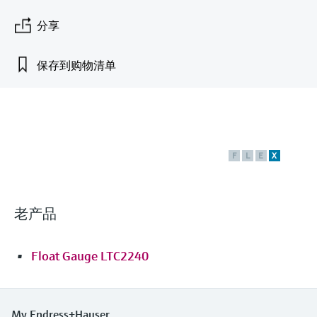
会
的指导课程与资源，随时随地提升技能。
measurement
电力与能源
光学分析
Conductive level measurement
全自动水质采样仪
温度开关
能量管理仪和应用管理仪
空气质量测量装置
Netilion Device Viewer
您的Endress+Hauser职业生涯
可持续发展
Endress+Hauser SICK
查找市场活动及培训
分享
活动和培训
Job opportunities at
选购全部
采矿、矿物加工及冶金：打造可持
根据需要，从培训、研讨会、展会、峰会或
Endress+Hauser SICK
Netilion IIoT
Float switch level measurement
TOC、COD和SAC分析仪
表面温度计
浪涌保护器
烟雾探测器
Netilion Water
关联公司
续的未来
保存到购物清单
在线研讨会等各种活动中灵活选择。
软件
放射线物位测量
ORP电极和变送器
线缆式温度计
选购全部
视距测量仪
公用工程：可靠使用蒸汽
阻旋料位开关
污泥界面传感器和变送器
多点温度计
超高探测器
F
L
E
X
产品工具
所有行业的关注焦点
伺服液位测量
营养盐分析仪和传感器
选购全部
选购全部
通过产品筛选，选择测量仪表
工业领域的可持续发展解决方案
机电式物位测量
金属分析仪
老产品
通过产品特性查找适当的测量设备、软件或
系统组件。
数字化驱动流程工业转型升级
微波限位栅物位测量
光度计
Float Gauge LTC2240
Applicator 选型和计算软件
决策级过程透明度，赋能卓越运营
通过应用参数查找、选择并配置产品
Level measurement with pressure
微波传输测量原理
Device Viewer
My Endress+Hauser