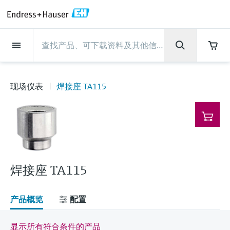
Back
Back
Back
Back
Back
Back
Back
Back
Back
Back
Back
Back
Back
Back
Back
Back
Back
Back
Back
Back
Back
Back
Back
Back
Back
Back
Back
Back
Back
Back
Back
Back
Back
Back
现场仪表
现场仪表
现场仪表
现场仪表
现场仪表
现场仪表
现场仪表
现场仪表
现场仪表
现场仪表
服务产品
服务产品
服务产品
服务产品
服务产品
服务产品
行业应用
行业应用
行业应用
行业应用
行业应用
行业应用
行业应用
行业应用
行业应用
支持
公司
公司
公司
公司
公司
公司
公司
公司
现场仪表
流量
物位测量
液体分析
温度测量
压力测量
系统产品
光学分析
Netilion IIoT
服务产品
Project and commissioning
技术支持服务
仪表维护
仪表性能优化服务
行业应用
支持
公司
Endress+Hauser集团
生产中心
集团实力
新闻与案例
活动和培训
您的Endress+Hauser职业生
services
涯
现场仪表
焊接座 TA115
流量
电磁流量计
雷达物位测量
pH电极和变送器
温度变送器
绝压和表压测量
数据管理仪&数据记录仪
TDLAS和QF分析仪
Netilion Value
Project and commissioning services
远程技术支持
验证服务
校准报告分析
食品与饮料
快速获取服务支持！
Endress+Hauser集团
公司概况
物位和压力测量
过程安全性
新闻与案例总览
培训
技术支持中心 —— Endress+Hauser提供全方
仪表调试服务
Explore open positions
位服务，与您相伴前行
物位测量
科里奥利质量流量计
Vibronic point level detection
电导率传感器和变送器
工业温度计
差压测量
过程测控仪
拉曼光谱分析仪
Netilion Health
技术支持服务
远程资产监控
现场仪表校准服务
优化校准间隔时间
水务和环境：保护 —— 节约 —— 提高
生产中心
Asia Pacific
Endress+Hauser流量
网络安全性
所有文章
研讨会
Industrial Project Management
在Endress+Hauser工作
下载区
液体分析
超声波流量计
导波雷达物位测量
浊度传感器和变送器
保护套管
选购全部
电源和安全栅
排放监测解决方案
Netilion Analytics
仪表维护
Process Instrumentation Courses
预防性维护服务
动态现场仪表评价和分析服务
石油与天然气：促进能源转型，实
集团实力
财务业绩
Endress+Hauser 液体分析
过程自动化项目流程
新闻稿
展览会
搜索和下载技术手册, 宣传资料, 出版物, 软
现净零目标
Extended warranty
件更新, 视频, 证书等各类文件!
更多工作机会
焊接座 TA115
温度测量
涡街流量计
超声波物位测量
氯传感器和变送器
高温型温度计
WirelessHART解决方案
颗粒测量设备
Netilion Library
仪表性能优化服务
Repair of measuring instruments
客户案例
集团管理层
温度+系统产品
My Endress+Hauser
事实速览
在线研讨会和回放
学习
生命科学：创新技术助推卓越运营
德国耶拿分析仪器公司的工作机会
压力测量
热式质量流量计
电容物位测量
溶解氧传感器和变送器
卫生型温度计
网关和调制解调器
数字分析仪解决方案
Netilion Inventory
View all
新闻与案例
发展历程
Endress+Hauser 数字解决方案
建立电子采购流程，从容应对未来
媒体活动
峰会
产品概览
配置
化工：深化合作，助推可持续成功
需求
学习中心
IST创新传感器技术公司的工作机
系统产品
Differential pressure flow
静压液位测量
实验室检测仪表和便携式pH计
紧凑型温度计
设备配置用平板电脑
过程气体分析仪
Netilion Connect
活动和培训
文化与价值观
Endress+Hauser 光学分析
线下活动
学习中心 - 探索Endress+Hauser学习平台上
显示所有符合条件的产品