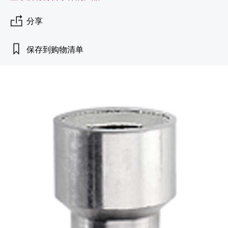
会
的指导课程与资源，随时随地提升技能。
measurement
电力与能源
光学分析
Conductive level measurement
全自动水质采样仪
温度开关
能量管理仪和应用管理仪
空气质量测量装置
Netilion Device Viewer
您的Endress+Hauser职业生涯
可持续发展
Endress+Hauser SICK
查找市场活动及培训
分享
活动和培训
Job opportunities at
选购全部
采矿、矿物加工及冶金：打造可持
根据需要，从培训、研讨会、展会、峰会或
Endress+Hauser SICK
Netilion IIoT
Float switch level measurement
TOC、COD和SAC分析仪
表面温度计
浪涌保护器
烟雾探测器
Netilion Water
关联公司
续的未来
保存到购物清单
在线研讨会等各种活动中灵活选择。
软件
放射线物位测量
ORP电极和变送器
线缆式温度计
选购全部
视距测量仪
公用工程：可靠使用蒸汽
阻旋料位开关
污泥界面传感器和变送器
多点温度计
超高探测器
产品工具
所有行业的关注焦点
伺服液位测量
营养盐分析仪和传感器
选购全部
选购全部
通过产品筛选，选择测量仪表
工业领域的可持续发展解决方案
机电式物位测量
金属分析仪
通过产品特性查找适当的测量设备、软件或
系统组件。
数字化驱动流程工业转型升级
微波限位栅物位测量
光度计
Applicator 选型和计算软件
决策级过程透明度，赋能卓越运营
通过应用参数查找、选择并配置产品
Level measurement with pressure
微波传输测量原理
Device Viewer