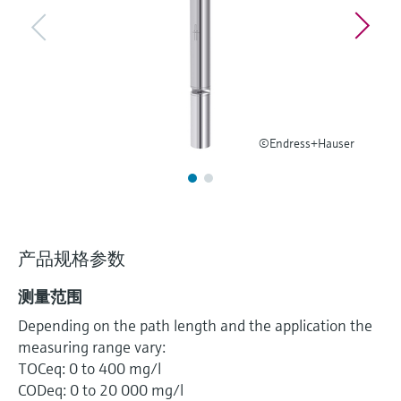
选购全部
Memosens数字技术
查找产品具体信息和文档
选购全部
备件查找工具
您可通过产品型号、订单代码或序列号，轻
松查找所需备件。
©Endress+Hauser
产品规格参数
测量范围
Depending on the path length and the application the
measuring range vary:
TOCeq: 0 to 400 mg/l
CODeq: 0 to 20 000 mg/l