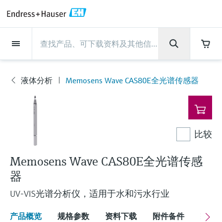
Back
Back
Back
Back
Back
Back
Back
Back
Back
Back
Back
Back
Back
Back
Back
Back
Back
Back
Back
Back
Back
Back
Back
Back
Back
Back
Back
Back
Back
Back
Back
Back
Back
Back
现场仪表
现场仪表
现场仪表
现场仪表
现场仪表
现场仪表
现场仪表
现场仪表
现场仪表
现场仪表
服务产品
服务产品
服务产品
服务产品
服务产品
服务产品
行业应用
行业应用
行业应用
行业应用
行业应用
行业应用
行业应用
行业应用
行业应用
支持
公司
公司
公司
公司
公司
公司
公司
公司
现场仪表
流量
物位测量
液体分析
温度测量
压力测量
系统产品
光学分析
Netilion IIoT
服务产品
Project and commissioning
技术支持服务
仪表维护
仪表性能优化服务
行业应用
支持
公司
Endress+Hauser集团
生产中心
集团实力
新闻与案例
活动和培训
您的Endress+Hauser职业生
services
涯
液体分析
Memosens Wave CAS80E全光谱传感器
流量
电磁流量计
雷达物位测量
pH电极和变送器
温度变送器
绝压和表压测量
数据管理仪&数据记录仪
TDLAS和QF分析仪
Netilion Value
Project and commissioning services
远程技术支持
验证服务
校准报告分析
食品与饮料
快速获取服务支持！
Endress+Hauser集团
公司概况
物位和压力测量
过程安全性
新闻与案例总览
培训
现
技术支持中心 —— Endress+Hauser提供全方
仪表调试服务
Explore open positions
场
位服务，与您相伴前行
物位测量
科里奥利质量流量计
Vibronic point level detection
电导率传感器和变送器
工业温度计
差压测量
过程测控仪
拉曼光谱分析仪
Netilion Health
技术支持服务
远程资产监控
现场仪表校准服务
优化校准间隔时间
水务和环境：保护 —— 节约 —— 提高
生产中心
Asia Pacific
Endress+Hauser流量
网络安全性
所有文章
研讨会
仪
表
Industrial Project Management
在Endress+Hauser工作
下载区
比较
液体分析
超声波流量计
导波雷达物位测量
浊度传感器和变送器
保护套管
选购全部
电源和安全栅
排放监测解决方案
Netilion Analytics
仪表维护
Process Instrumentation Courses
预防性维护服务
动态现场仪表评价和分析服务
石油与天然气：促进能源转型，实
集团实力
财务业绩
Endress+Hauser 液体分析
过程自动化项目流程
新闻稿
展览会
搜索和下载技术手册, 宣传资料, 出版物, 软
现净零目标
Extended warranty
件更新, 视频, 证书等各类文件!
更多工作机会
Memosens Wave CAS80E全光谱传感
温度测量
涡街流量计
超声波物位测量
氯传感器和变送器
高温型温度计
WirelessHART解决方案
颗粒测量设备
Netilion Library
仪表性能优化服务
Repair of measuring instruments
客户案例
集团管理层
温度+系统产品
My Endress+Hauser
事实速览
在线研讨会和回放
器
学习
生命科学：创新技术助推卓越运营
德国耶拿分析仪器公司的工作机会
压力测量
热式质量流量计
电容物位测量
溶解氧传感器和变送器
卫生型温度计
网关和调制解调器
数字分析仪解决方案
Netilion Inventory
View all
新闻与案例
发展历程
Endress+Hauser 数字解决方案
建立电子采购流程，从容应对未来
媒体活动
峰会
UV-VIS光谱分析仪，适用于水和污水行业
化工：深化合作，助推可持续成功
需求
学习中心
IST创新传感器技术公司的工作机
系统产品
Differential pressure flow
静压液位测量
实验室检测仪表和便携式pH计
紧凑型温度计
设备配置用平板电脑
过程气体分析仪
Netilion Connect
活动和培训
文化与价值观
Endress+Hauser 光学分析
线下活动
产品概览
规格参数
资料下载
附件备件
配
学习中心 - 探索Endress+Hauser学习平台上