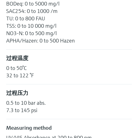
BODeq: 0 to 5000 mg/l
SAC254: 0 to 1000 /m
TU: 0 to 800 FAU
TSS: 0 to 10 000 mg/l
NO3-N: 0 to 500 mg/l
APHA/Hazen: 0 to 500 Hazen
过程温度
0 to 50°C
32 to 122 °F
过程压力
0.5 to 10 bar abs.
7.3 to 145 psi
Measuring method
UV/VIS Absorbance at 200 to 800 nm