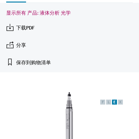
会
的指导课程与资源，随时随地提升技能。
measurement
电力与能源
光学分析
Conductive level measurement
全自动水质采样仪
温度开关
能量管理仪和应用管理仪
空气质量测量装置
Netilion Device Viewer
您的Endress+Hauser职业生涯
可持续发展
Endress+Hauser SICK
查找市场活动及培训
显示所有 产品: 液体分析 光学
活动和培训
Job opportunities at
选购全部
采矿、矿物加工及冶金：打造可持
根据需要，从培训、研讨会、展会、峰会或
Endress+Hauser SICK
Netilion IIoT
Float switch level measurement
TOC、COD和SAC分析仪
表面温度计
浪涌保护器
烟雾探测器
Netilion Water
关联公司
下载PDF
续的未来
在线研讨会等各种活动中灵活选择。
软件
放射线物位测量
ORP电极和变送器
线缆式温度计
选购全部
视距测量仪
公用工程：可靠使用蒸汽
分享
阻旋料位开关
污泥界面传感器和变送器
多点温度计
超高探测器
保存到购物清单
产品工具
所有行业的关注焦点
伺服液位测量
营养盐分析仪和传感器
选购全部
选购全部
通过产品筛选，选择测量仪表
工业领域的可持续发展解决方案
机电式物位测量
金属分析仪
通过产品特性查找适当的测量设备、软件或
系统组件。
F
L
E
X
数字化驱动流程工业转型升级
微波限位栅物位测量
光度计
Applicator 选型和计算软件
决策级过程透明度，赋能卓越运营
通过应用参数查找、选择并配置产品
Level measurement with pressure
微波传输测量原理
Device Viewer