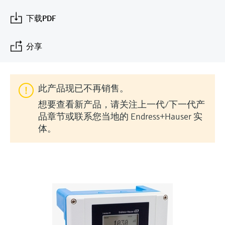
会
的指导课程与资源，随时随地提升技能。
measurement
电力与能源
光学分析
Conductive level measurement
全自动水质采样仪
温度开关
能量管理仪和应用管理仪
空气质量测量装置
Netilion Device Viewer
您的Endress+Hauser职业生涯
可持续发展
Endress+Hauser SICK
查找市场活动及培训
下载PDF
活动和培训
Job opportunities at
选购全部
采矿、矿物加工及冶金：打造可持
根据需要，从培训、研讨会、展会、峰会或
Endress+Hauser SICK
Netilion IIoT
Float switch level measurement
TOC、COD和SAC分析仪
表面温度计
浪涌保护器
烟雾探测器
Netilion Water
关联公司
续的未来
分享
在线研讨会等各种活动中灵活选择。
软件
放射线物位测量
ORP电极和变送器
线缆式温度计
选购全部
视距测量仪
公用工程：可靠使用蒸汽
此产品现已不再销售。
阻旋料位开关
污泥界面传感器和变送器
多点温度计
超高探测器
想要查看新产品，请关注上一代/下一代产
产品工具
所有行业的关注焦点
品章节或联系您当地的 Endress+Hauser 实
伺服液位测量
营养盐分析仪和传感器
选购全部
选购全部
体。
通过产品筛选，选择测量仪表
工业领域的可持续发展解决方案
机电式物位测量
金属分析仪
通过产品特性查找适当的测量设备、软件或
系统组件。
数字化驱动流程工业转型升级
微波限位栅物位测量
光度计
Applicator 选型和计算软件
决策级过程透明度，赋能卓越运营
通过应用参数查找、选择并配置产品
Level measurement with pressure
微波传输测量原理
Device Viewer