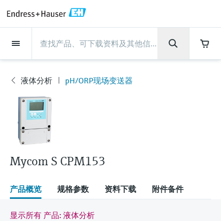
Back
Back
Back
Back
Back
Back
Back
Back
Back
Back
Back
Back
Back
Back
Back
Back
Back
Back
Back
Back
Back
Back
Back
Back
Back
Back
Back
Back
Back
Back
Back
Back
Back
Back
现场仪表
现场仪表
现场仪表
现场仪表
现场仪表
现场仪表
现场仪表
现场仪表
现场仪表
现场仪表
服务产品
服务产品
服务产品
服务产品
服务产品
服务产品
行业应用
行业应用
行业应用
行业应用
行业应用
行业应用
行业应用
行业应用
行业应用
支持
公司
公司
公司
公司
公司
公司
公司
公司
现场仪表
流量
物位测量
液体分析
温度测量
压力测量
系统产品
光学分析
Netilion IIoT
服务产品
Project and commissioning
技术支持服务
仪表维护
仪表性能优化服务
行业应用
支持
公司
Endress+Hauser集团
生产中心
集团实力
新闻与案例
活动和培训
您的Endress+Hauser职业生
services
涯
液体分析
pH/ORP现场变送器
流量
电磁流量计
雷达物位测量
pH电极和变送器
温度变送器
绝压和表压测量
数据管理仪&数据记录仪
TDLAS和QF分析仪
Netilion Value
Project and commissioning services
远程技术支持
验证服务
校准报告分析
食品与饮料
快速获取服务支持！
Endress+Hauser集团
公司概况
物位和压力测量
过程安全性
新闻与案例总览
培训
现
技术支持中心 —— Endress+Hauser提供全方
仪表调试服务
Explore open positions
场
位服务，与您相伴前行
物位测量
科里奥利质量流量计
Vibronic point level detection
电导率传感器和变送器
工业温度计
差压测量
过程测控仪
拉曼光谱分析仪
Netilion Health
技术支持服务
远程资产监控
现场仪表校准服务
优化校准间隔时间
水务和环境：保护 —— 节约 —— 提高
生产中心
Asia Pacific
Endress+Hauser流量
网络安全性
所有文章
研讨会
仪
表
Industrial Project Management
在Endress+Hauser工作
下载区
液体分析
超声波流量计
导波雷达物位测量
浊度传感器和变送器
保护套管
选购全部
电源和安全栅
排放监测解决方案
Netilion Analytics
仪表维护
Process Instrumentation Courses
预防性维护服务
动态现场仪表评价和分析服务
石油与天然气：促进能源转型，实
集团实力
财务业绩
Endress+Hauser 液体分析
过程自动化项目流程
新闻稿
展览会
搜索和下载技术手册, 宣传资料, 出版物, 软
现净零目标
Extended warranty
件更新, 视频, 证书等各类文件!
更多工作机会
Mycom S CPM153
温度测量
涡街流量计
超声波物位测量
氯传感器和变送器
高温型温度计
WirelessHART解决方案
颗粒测量设备
Netilion Library
仪表性能优化服务
Repair of measuring instruments
客户案例
集团管理层
温度+系统产品
My Endress+Hauser
事实速览
在线研讨会和回放
学习
生命科学：创新技术助推卓越运营
德国耶拿分析仪器公司的工作机会
压力测量
热式质量流量计
电容物位测量
溶解氧传感器和变送器
卫生型温度计
网关和调制解调器
数字分析仪解决方案
Netilion Inventory
View all
新闻与案例
发展历程
Endress+Hauser 数字解决方案
建立电子采购流程，从容应对未来
媒体活动
峰会
产品概览
规格参数
资料下载
附件备件
化工：深化合作，助推可持续成功
需求
学习中心
IST创新传感器技术公司的工作机
系统产品
Differential pressure flow
静压液位测量
实验室检测仪表和便携式pH计
紧凑型温度计
设备配置用平板电脑
过程气体分析仪
Netilion Connect
活动和培训
文化与价值观
Endress+Hauser 光学分析
线下活动
显示所有 产品: 液体分析
学习中心 - 探索Endress+Hauser学习平台上