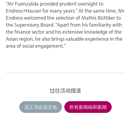
“Mr Fuenzalida provided prudent oversight to
Endress+Hauser for many years.” At the same time, Mr
Endress welcomed the selection of Mathis Büttiker to
the Supervisory Board. “Apart from his familiarity with
the finance sector and his extensive knowledge of the
Asian region, he also brings valuable experience in the
area of social engagement.”
过往活动报道
员工与企业文化
所有新闻稿和新闻