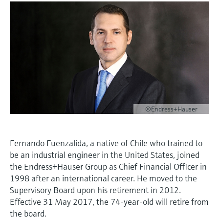
会
的指导课程与资源，随时随地提升技能。
measurement
电力与能源
光学分析
Conductive level measurement
全自动水质采样仪
温度开关
能量管理仪和应用管理仪
空气质量测量装置
Netilion Device Viewer
您的Endress+Hauser职业生涯
可持续发展
Endress+Hauser SICK
查找市场活动及培训
活动和培训
Job opportunities at
选购全部
采矿、矿物加工及冶金：打造可持
根据需要，从培训、研讨会、展会、峰会或
Endress+Hauser SICK
Netilion IIoT
Float switch level measurement
TOC、COD和SAC分析仪
表面温度计
浪涌保护器
烟雾探测器
Netilion Water
关联公司
续的未来
在线研讨会等各种活动中灵活选择。
软件
放射线物位测量
ORP电极和变送器
线缆式温度计
选购全部
视距测量仪
公用工程：可靠使用蒸汽
阻旋料位开关
污泥界面传感器和变送器
多点温度计
超高探测器
产品工具
©Endress+Hauser
所有行业的关注焦点
伺服液位测量
营养盐分析仪和传感器
选购全部
选购全部
通过产品筛选，选择测量仪表
工业领域的可持续发展解决方案
Fernando Fuenzalida, a native of Chile who trained to
机电式物位测量
金属分析仪
通过产品特性查找适当的测量设备、软件或
be an industrial engineer in the United States, joined
系统组件。
数字化驱动流程工业转型升级
the Endress+Hauser Group as Chief Financial Officer in
微波限位栅物位测量
光度计
1998 after an international career. He moved to the
Applicator 选型和计算软件
决策级过程透明度，赋能卓越运营
Supervisory Board upon his retirement in 2012.
通过应用参数查找、选择并配置产品
Level measurement with pressure
微波传输测量原理
Effective 31 May 2017, the 74-year-old will retire from
the board.
Device Viewer