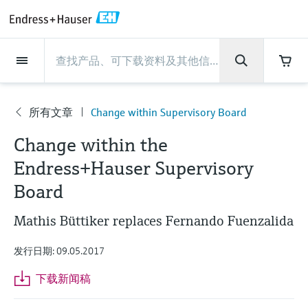
Back
Back
Back
Back
Back
Back
Back
Back
Back
Back
Back
Back
Back
Back
Back
Back
Back
Back
Back
Back
Back
Back
Back
Back
Back
Back
Back
Back
Back
Back
Back
Back
Back
Back
现场仪表
现场仪表
现场仪表
现场仪表
现场仪表
现场仪表
现场仪表
现场仪表
现场仪表
现场仪表
服务产品
服务产品
服务产品
服务产品
服务产品
服务产品
行业应用
行业应用
行业应用
行业应用
行业应用
行业应用
行业应用
行业应用
行业应用
支持
公司
公司
公司
公司
公司
公司
公司
公司
现场仪表
流量
物位测量
液体分析
温度测量
压力测量
系统产品
光学分析
Netilion IIoT
服务产品
Project and commissioning
技术支持服务
仪表维护
仪表性能优化服务
行业应用
支持
公司
Endress+Hauser集团
生产中心
集团实力
新闻与案例
活动和培训
您的Endress+Hauser职业生
services
涯
所有文章
Change within Supervisory Board
流量
电磁流量计
雷达物位测量
pH电极和变送器
温度变送器
绝压和表压测量
数据管理仪&数据记录仪
TDLAS和QF分析仪
Netilion Value
Project and commissioning services
远程技术支持
验证服务
校准报告分析
食品与饮料
快速获取服务支持！
Endress+Hauser集团
公司概况
物位和压力测量
过程安全性
新闻与案例总览
培训
公
技术支持中心 —— Endress+Hauser提供全方
仪表调试服务
Explore open positions
Change within the
司
位服务，与您相伴前行
物位测量
科里奥利质量流量计
Vibronic point level detection
电导率传感器和变送器
工业温度计
差压测量
过程测控仪
拉曼光谱分析仪
Netilion Health
技术支持服务
远程资产监控
现场仪表校准服务
优化校准间隔时间
水务和环境：保护 —— 节约 —— 提高
生产中心
Asia Pacific
Endress+Hauser流量
网络安全性
所有文章
研讨会
Endress+Hauser Supervisory
Industrial Project Management
在Endress+Hauser工作
下载区
Board
液体分析
超声波流量计
导波雷达物位测量
浊度传感器和变送器
保护套管
选购全部
电源和安全栅
排放监测解决方案
Netilion Analytics
仪表维护
Process Instrumentation Courses
预防性维护服务
动态现场仪表评价和分析服务
石油与天然气：促进能源转型，实
集团实力
财务业绩
Endress+Hauser 液体分析
过程自动化项目流程
新闻稿
展览会
搜索和下载技术手册, 宣传资料, 出版物, 软
现净零目标
Extended warranty
件更新, 视频, 证书等各类文件!
更多工作机会
Mathis Büttiker replaces Fernando Fuenzalida
温度测量
涡街流量计
超声波物位测量
氯传感器和变送器
高温型温度计
WirelessHART解决方案
颗粒测量设备
Netilion Library
仪表性能优化服务
Repair of measuring instruments
客户案例
集团管理层
温度+系统产品
My Endress+Hauser
事实速览
在线研讨会和回放
学习
生命科学：创新技术助推卓越运营
发行日期: 09.05.2017
德国耶拿分析仪器公司的工作机会
压力测量
热式质量流量计
电容物位测量
溶解氧传感器和变送器
卫生型温度计
网关和调制解调器
数字分析仪解决方案
Netilion Inventory
View all
新闻与案例
发展历程
Endress+Hauser 数字解决方案
建立电子采购流程，从容应对未来
媒体活动
峰会
下载新闻稿
化工：深化合作，助推可持续成功
需求
学习中心
IST创新传感器技术公司的工作机
系统产品
Differential pressure flow
静压液位测量
实验室检测仪表和便携式pH计
紧凑型温度计
设备配置用平板电脑
过程气体分析仪
Netilion Connect
活动和培训
文化与价值观
Endress+Hauser 光学分析
线下活动
学习中心 - 探索Endress+Hauser学习平台上