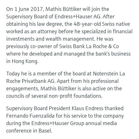
选购全部
Memosens数字技术
查找产品具体信息和文档
On 1 June 2017, Mathis Büttiker will join the
Supervisory Board of Endress+Hauser AG. After
选购全部
备件查找工具
obtaining his law degree, the 48-year-old Swiss native
您可通过产品型号、订单代码或序列号，轻
worked as an attorney before he specialized in financial
松查找所需备件。
investments and wealth management. He was
previously co-owner of Swiss Bank La Roche & Co
where he developed and managed the bank’s business
in Hong Kong.
Today he is a member of the board at Notenstein La
Roche Privatbank AG. Apart from his professional
engagements, Mathis Büttiker is also active on the
councils of several non-profit foundations.
Supervisory Board President Klaus Endress thanked
Fernando Fuenzalida for his service to the company
during the Endress+Hauser Group annual media
conference in Basel.