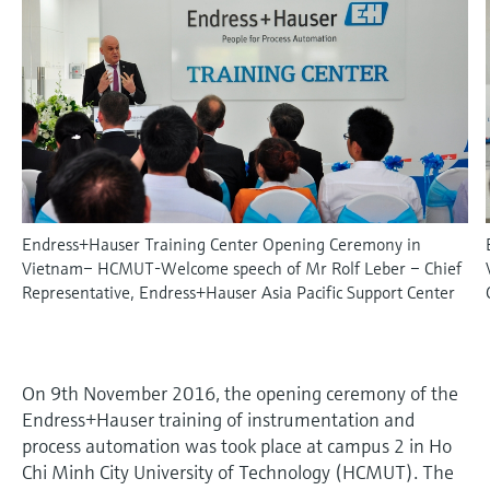
会
的指导课程与资源，随时随地提升技能。
measurement
电力与能源
光学分析
Conductive level measurement
全自动水质采样仪
温度开关
能量管理仪和应用管理仪
空气质量测量装置
Netilion Device Viewer
您的Endress+Hauser职业生涯
可持续发展
Endress+Hauser SICK
查找市场活动及培训
活动和培训
Job opportunities at
选购全部
采矿、矿物加工及冶金：打造可持
根据需要，从培训、研讨会、展会、峰会或
Endress+Hauser SICK
Netilion IIoT
Float switch level measurement
TOC、COD和SAC分析仪
表面温度计
浪涌保护器
烟雾探测器
Netilion Water
关联公司
续的未来
在线研讨会等各种活动中灵活选择。
软件
放射线物位测量
ORP电极和变送器
线缆式温度计
选购全部
视距测量仪
公用工程：可靠使用蒸汽
阻旋料位开关
污泥界面传感器和变送器
多点温度计
超高探测器
Endress+Hauser Training Center Opening Ceremony in
产品工具
所有行业的关注焦点
伺服液位测量
营养盐分析仪和传感器
选购全部
选购全部
Vietnam– HCMUT-Welcome speech of Mr Rolf Leber – Chief
Representative, Endress+Hauser Asia Pacific Support Center
通过产品筛选，选择测量仪表
工业领域的可持续发展解决方案
机电式物位测量
金属分析仪
通过产品特性查找适当的测量设备、软件或
系统组件。
数字化驱动流程工业转型升级
微波限位栅物位测量
光度计
On 9th November 2016, the opening ceremony of the
Applicator 选型和计算软件
Endress+Hauser training of instrumentation and
决策级过程透明度，赋能卓越运营
通过应用参数查找、选择并配置产品
Level measurement with pressure
微波传输测量原理
process automation was took place at campus 2 in Ho
Chi Minh City University of Technology (HCMUT). The
Device Viewer