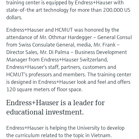
选购全部
Memosens数字技术
training center is equipped by Endress+Hauser with
查找产品具体信息和文档
state-of-the art technology for more than 200.000 US
dollars.
选购全部
备件查找工具
您可通过产品型号、订单代码或序列号，轻
Endress+Hauser and HCMUT was honored by the
松查找所需备件。
attendance of Mr. Othmar Hardegger – General Consul
from Swiss Consulate General, media, Mr. Frank –
Director Sales, Mr. Di Palma – Business Development
Manager from Endress+Hauser Switzerland,
Endress+Hauser’s staff, partners, customers and
HCMUT’s professors and members. The training center
is designed in Endress+Hauser look and feel and offers
120 square meters of floor space.
Endress+Hauser is a leader for
educational investment.
Endress+Hauser is helping the University to develop
the curriculum related to the topic in Vietnam.