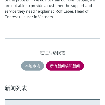
are not able to provide a customer the support and
service they need,” explained Rolf Leber, Head of
Endress+Hauser in Vietnam.
过往活动报道
本地市场
所有新闻稿和新闻
新闻列表