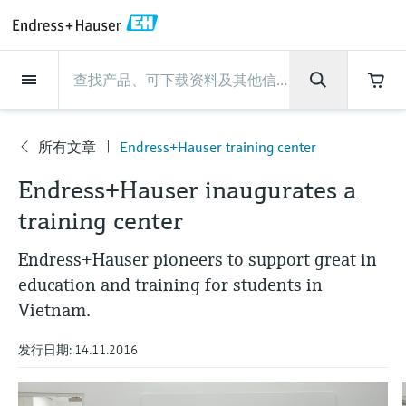
Back
Back
Back
Back
Back
Back
Back
Back
Back
Back
Back
Back
Back
Back
Back
Back
Back
Back
Back
Back
Back
Back
Back
Back
Back
Back
Back
Back
Back
Back
Back
Back
Back
Back
现场仪表
现场仪表
现场仪表
现场仪表
现场仪表
现场仪表
现场仪表
现场仪表
现场仪表
现场仪表
服务产品
服务产品
服务产品
服务产品
服务产品
服务产品
行业应用
行业应用
行业应用
行业应用
行业应用
行业应用
行业应用
行业应用
行业应用
支持
公司
公司
公司
公司
公司
公司
公司
公司
现场仪表
流量
物位测量
液体分析
温度测量
压力测量
系统产品
光学分析
Netilion IIoT
服务产品
Project and commissioning
技术支持服务
仪表维护
仪表性能优化服务
行业应用
支持
公司
Endress+Hauser集团
生产中心
集团实力
新闻与案例
活动和培训
您的Endress+Hauser职业生
services
涯
所有文章
Endress+Hauser training center
流量
电磁流量计
雷达物位测量
pH电极和变送器
温度变送器
绝压和表压测量
数据管理仪&数据记录仪
TDLAS和QF分析仪
Netilion Value
Project and commissioning services
远程技术支持
验证服务
校准报告分析
食品与饮料
快速获取服务支持！
Endress+Hauser集团
公司概况
物位和压力测量
过程安全性
新闻与案例总览
培训
公
技术支持中心 —— Endress+Hauser提供全方
仪表调试服务
Explore open positions
Endress+Hauser inaugurates a
司
位服务，与您相伴前行
物位测量
科里奥利质量流量计
Vibronic point level detection
电导率传感器和变送器
工业温度计
差压测量
过程测控仪
拉曼光谱分析仪
Netilion Health
技术支持服务
远程资产监控
现场仪表校准服务
优化校准间隔时间
水务和环境：保护 —— 节约 —— 提高
生产中心
Asia Pacific
Endress+Hauser流量
网络安全性
所有文章
研讨会
training center
Industrial Project Management
在Endress+Hauser工作
下载区
液体分析
超声波流量计
导波雷达物位测量
浊度传感器和变送器
保护套管
选购全部
电源和安全栅
排放监测解决方案
Netilion Analytics
仪表维护
Process Instrumentation Courses
预防性维护服务
动态现场仪表评价和分析服务
石油与天然气：促进能源转型，实
集团实力
财务业绩
Endress+Hauser 液体分析
过程自动化项目流程
新闻稿
展览会
Endress+Hauser pioneers to support great in
搜索和下载技术手册, 宣传资料, 出版物, 软
现净零目标
Extended warranty
件更新, 视频, 证书等各类文件!
education and training for students in
更多工作机会
温度测量
涡街流量计
超声波物位测量
氯传感器和变送器
高温型温度计
WirelessHART解决方案
颗粒测量设备
Netilion Library
仪表性能优化服务
Repair of measuring instruments
客户案例
集团管理层
温度+系统产品
My Endress+Hauser
事实速览
在线研讨会和回放
Vietnam.
学习
生命科学：创新技术助推卓越运营
德国耶拿分析仪器公司的工作机会
压力测量
热式质量流量计
电容物位测量
溶解氧传感器和变送器
卫生型温度计
网关和调制解调器
数字分析仪解决方案
Netilion Inventory
View all
新闻与案例
发展历程
Endress+Hauser 数字解决方案
建立电子采购流程，从容应对未来
媒体活动
峰会
发行日期: 14.11.2016
化工：深化合作，助推可持续成功
需求
学习中心
IST创新传感器技术公司的工作机
系统产品
Differential pressure flow
静压液位测量
实验室检测仪表和便携式pH计
紧凑型温度计
设备配置用平板电脑
过程气体分析仪
Netilion Connect
活动和培训
文化与价值观
Endress+Hauser 光学分析
线下活动
学习中心 - 探索Endress+Hauser学习平台上