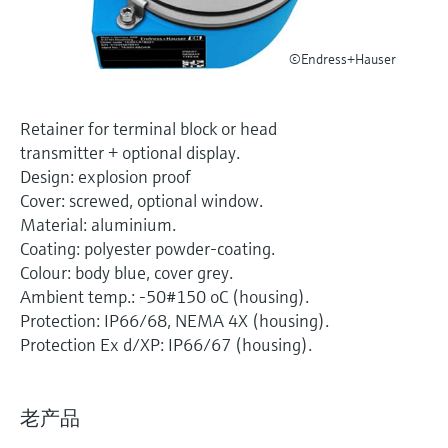
选购全部
Memosens数字技术
查找产品具体信息和文档
选购全部
©Endress+Hauser
备件查找工具
您可通过产品型号、订单代码或序列号，轻
松查找所需备件。
Retainer for terminal block or head
transmitter + optional display.
Design: explosion proof
Cover: screwed, optional window.
Material: aluminium.
Coating: polyester powder-coating.
Colour: body blue, cover grey.
Ambient temp.: -50#150 oC (housing).
Protection: IP66/68, NEMA 4X (housing).
Protection Ex d/XP: IP66/67 (housing).
老产品