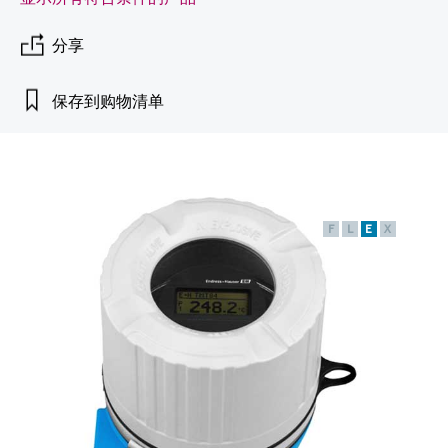
会
的指导课程与资源，随时随地提升技能。
measurement
电力与能源
光学分析
Conductive level measurement
全自动水质采样仪
温度开关
能量管理仪和应用管理仪
空气质量测量装置
Netilion Device Viewer
您的Endress+Hauser职业生涯
可持续发展
Endress+Hauser SICK
查找市场活动及培训
分享
活动和培训
Job opportunities at
选购全部
采矿、矿物加工及冶金：打造可持
根据需要，从培训、研讨会、展会、峰会或
Endress+Hauser SICK
Netilion IIoT
Float switch level measurement
TOC、COD和SAC分析仪
表面温度计
浪涌保护器
烟雾探测器
Netilion Water
关联公司
续的未来
在线研讨会等各种活动中灵活选择。
保存到购物清单
软件
放射线物位测量
ORP电极和变送器
线缆式温度计
选购全部
视距测量仪
公用工程：可靠使用蒸汽
阻旋料位开关
污泥界面传感器和变送器
多点温度计
超高探测器
产品工具
所有行业的关注焦点
F
L
E
X
伺服液位测量
营养盐分析仪和传感器
选购全部
选购全部
通过产品筛选，选择测量仪表
工业领域的可持续发展解决方案
机电式物位测量
金属分析仪
通过产品特性查找适当的测量设备、软件或
系统组件。
数字化驱动流程工业转型升级
微波限位栅物位测量
光度计
Applicator 选型和计算软件
决策级过程透明度，赋能卓越运营
通过应用参数查找、选择并配置产品
Level measurement with pressure
微波传输测量原理
Device Viewer