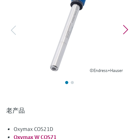
选购全部
Memosens数字技术
查找产品具体信息和文档
选购全部
备件查找工具
您可通过产品型号、订单代码或序列号，轻
松查找所需备件。
©Endress+Hauser
老产品
Oxymax COS21D
Oxymax W COS71