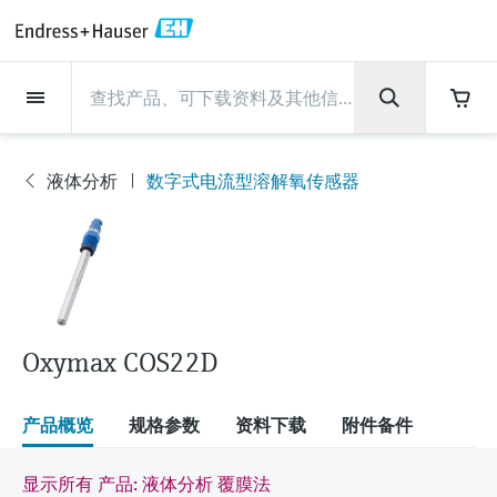
Back
Back
Back
Back
Back
Back
Back
Back
Back
Back
Back
Back
Back
Back
Back
Back
Back
Back
Back
Back
Back
Back
Back
Back
Back
Back
Back
Back
Back
Back
Back
Back
Back
Back
现场仪表
现场仪表
现场仪表
现场仪表
现场仪表
现场仪表
现场仪表
现场仪表
现场仪表
现场仪表
服务产品
服务产品
服务产品
服务产品
服务产品
服务产品
行业应用
行业应用
行业应用
行业应用
行业应用
行业应用
行业应用
行业应用
行业应用
支持
公司
公司
公司
公司
公司
公司
公司
公司
现场仪表
流量
物位测量
液体分析
温度测量
压力测量
系统产品
光学分析
Netilion IIoT
服务产品
Project and commissioning
技术支持服务
仪表维护
仪表性能优化服务
行业应用
支持
公司
Endress+Hauser集团
生产中心
集团实力
新闻与案例
活动和培训
您的Endress+Hauser职业生
services
涯
液体分析
数字式电流型溶解氧传感器
流量
电磁流量计
雷达物位测量
pH电极和变送器
温度变送器
绝压和表压测量
数据管理仪&数据记录仪
TDLAS和QF分析仪
Netilion Value
Project and commissioning services
远程技术支持
验证服务
校准报告分析
食品与饮料
快速获取服务支持！
Endress+Hauser集团
公司概况
物位和压力测量
过程安全性
新闻与案例总览
培训
现
技术支持中心 —— Endress+Hauser提供全方
仪表调试服务
Explore open positions
场
位服务，与您相伴前行
物位测量
科里奥利质量流量计
Vibronic point level detection
电导率传感器和变送器
工业温度计
差压测量
过程测控仪
拉曼光谱分析仪
Netilion Health
技术支持服务
远程资产监控
现场仪表校准服务
优化校准间隔时间
水务和环境：保护 —— 节约 —— 提高
生产中心
Asia Pacific
Endress+Hauser流量
网络安全性
所有文章
研讨会
仪
表
Industrial Project Management
在Endress+Hauser工作
下载区
液体分析
超声波流量计
导波雷达物位测量
浊度传感器和变送器
保护套管
选购全部
电源和安全栅
排放监测解决方案
Netilion Analytics
仪表维护
Process Instrumentation Courses
预防性维护服务
动态现场仪表评价和分析服务
石油与天然气：促进能源转型，实
集团实力
财务业绩
Endress+Hauser 液体分析
过程自动化项目流程
新闻稿
展览会
搜索和下载技术手册, 宣传资料, 出版物, 软
现净零目标
Extended warranty
件更新, 视频, 证书等各类文件!
更多工作机会
Oxymax COS22D
温度测量
涡街流量计
超声波物位测量
氯传感器和变送器
高温型温度计
WirelessHART解决方案
颗粒测量设备
Netilion Library
仪表性能优化服务
Repair of measuring instruments
客户案例
集团管理层
温度+系统产品
My Endress+Hauser
事实速览
在线研讨会和回放
学习
生命科学：创新技术助推卓越运营
德国耶拿分析仪器公司的工作机会
压力测量
热式质量流量计
电容物位测量
溶解氧传感器和变送器
卫生型温度计
网关和调制解调器
数字分析仪解决方案
Netilion Inventory
View all
新闻与案例
发展历程
Endress+Hauser 数字解决方案
建立电子采购流程，从容应对未来
媒体活动
峰会
产品概览
规格参数
资料下载
附件备件
化工：深化合作，助推可持续成功
需求
学习中心
IST创新传感器技术公司的工作机
系统产品
Differential pressure flow
静压液位测量
实验室检测仪表和便携式pH计
紧凑型温度计
设备配置用平板电脑
过程气体分析仪
Netilion Connect
活动和培训
文化与价值观
Endress+Hauser 光学分析
线下活动
显示所有 产品: 液体分析 覆膜法
学习中心 - 探索Endress+Hauser学习平台上