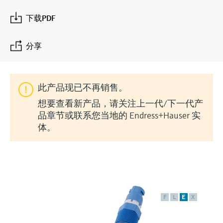
会
的指导课程与资源，随时随地提升技能。
measurement
电力与能源
光学分析
Conductive level measurement
全自动水质采样仪
温度开关
能量管理仪和应用管理仪
空气质量测量装置
Netilion Device Viewer
您的Endress+Hauser职业生涯
可持续发展
Endress+Hauser SICK
查找市场活动及培训
下载PDF
活动和培训
Job opportunities at
选购全部
采矿、矿物加工及冶金：打造可持
根据需要，从培训、研讨会、展会、峰会或
Endress+Hauser SICK
Netilion IIoT
Float switch level measurement
TOC、COD和SAC分析仪
表面温度计
浪涌保护器
烟雾探测器
Netilion Water
关联公司
续的未来
分享
在线研讨会等各种活动中灵活选择。
软件
放射线物位测量
ORP电极和变送器
线缆式温度计
选购全部
视距测量仪
公用工程：可靠使用蒸汽
此产品现已不再销售。
阻旋料位开关
污泥界面传感器和变送器
多点温度计
超高探测器
想要查看新产品，请关注上一代/下一代产
产品工具
所有行业的关注焦点
品章节或联系您当地的 Endress+Hauser 实
伺服液位测量
营养盐分析仪和传感器
选购全部
选购全部
体。
通过产品筛选，选择测量仪表
工业领域的可持续发展解决方案
机电式物位测量
金属分析仪
通过产品特性查找适当的测量设备、软件或
系统组件。
数字化驱动流程工业转型升级
微波限位栅物位测量
光度计
Applicator 选型和计算软件
决策级过程透明度，赋能卓越运营
通过应用参数查找、选择并配置产品
F
L
E
X
Level measurement with pressure
微波传输测量原理
Device Viewer