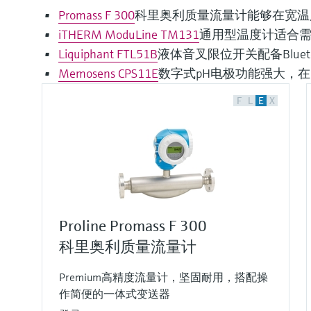
Promass F 300
科里奥利质量流量计能够在宽温度范
iTHERM ModuLine TM131
通用型温度计适合
Liquiphant FTL51B
液体音叉限位开关配备Bluet
Memosens CPS11E
数字式pH电极功能强大，
F
L
E
X
Proline Promass F 300
科里奥利质量流量计
Premium高精度流量计，坚固耐用，搭配操
作简便的一体式变送器