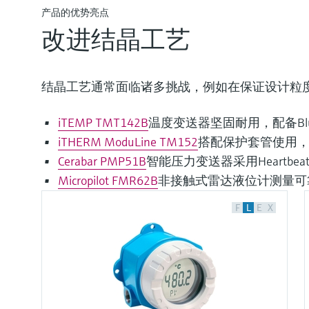
产品的优势亮点
改进结晶工艺
结晶工艺通常面临诸多挑战，例如在保证设计粒
iTEMP TMT142B
温度变送器坚固耐用，配备Bl
iTHERM ModuLine TM152
搭配保护套管使用
Cerabar PMP51B
智能压力变送器采用Heartbe
Micropilot FMR62B
非接触式雷达液位计测量可
F
L
E
X