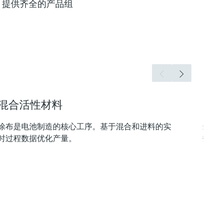
商，提供齐全的产品组
混合活性材料
力
涂布是电池制造的核心工序。基于混合和进料的实
最终
时过程数据优化产量。
数的