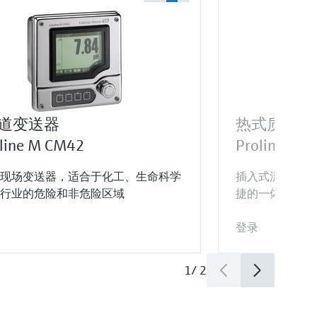
道变送器
热式质量流
iline M CM42
Proline t-ma
现场变送器，适合于化工、生命科学
插入式流量计，
行业的危险和非危险区域
捷的一体型变送
登录
1
/
2