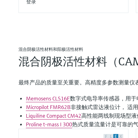
登录
混合阴极活性材料和阳极活性材料
混合阴极活性材料（CA
最终产品的质量至关重要。高精度多参数测量仪
Memosens CLS16E
数字式电导率传感器，用于
Micropilot FMR62B
非接触式雷达液位计， 适
Liquiline Compact CM42
高性能两线制现场型液
Proline t-mass I 300
热式质量流量计是可靠的
F
L
E
X