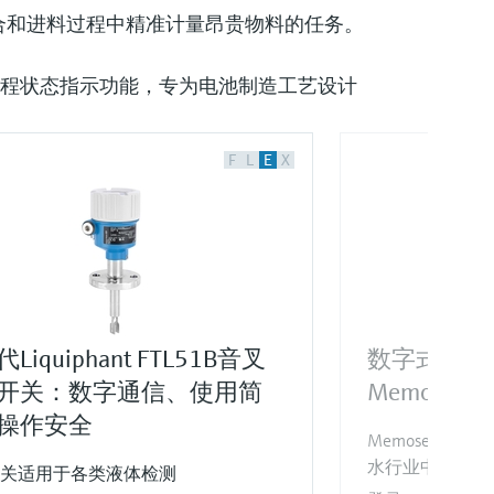
胜任混合和进料过程中精准计量昂贵物料的任务。
跳技术以及过程状态指示功能，专为电池制造工艺设计
F
L
E
X
Liquiphant FTL51B音叉
数字式pH
开关：数字通信、使用简
Memosens 
操作安全
Memosens 2
水行业中的标准
关适用于各类液体检测