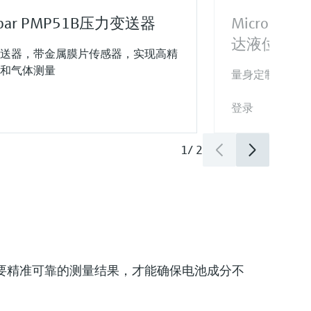
abar PMP51B压力变送器
Micropilot
达液位计
送器，带金属膜片传感器，实现高精
和气体测量
量身定制，智能
登录
1
/
2
要精准可靠的测量结果，才能确保电池成分不