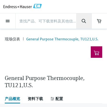
Back
Back
Back
Back
Back
Back
Back
Back
Back
Back
Back
Back
Back
Back
Back
Back
Back
Back
Back
Back
Back
Back
Back
Back
Back
Back
Back
Back
Back
Back
Back
Back
Back
Back
现场仪表
现场仪表
现场仪表
现场仪表
现场仪表
现场仪表
现场仪表
现场仪表
现场仪表
现场仪表
服务产品
服务产品
服务产品
服务产品
服务产品
服务产品
行业应用
行业应用
行业应用
行业应用
行业应用
行业应用
行业应用
行业应用
行业应用
支持
公司
公司
公司
公司
公司
公司
公司
公司
现场仪表
流量
物位测量
液体分析
温度测量
压力测量
系统产品
光学分析
Netilion IIoT
服务产品
Project and commissioning
技术支持服务
仪表维护
仪表性能优化服务
行业应用
支持
公司
Endress+Hauser集团
生产中心
集团实力
新闻与案例
活动和培训
您的Endress+Hauser职业生
services
涯
现场仪表
General Purpose Thermocouple, TU121,U.S.
流量
电磁流量计
雷达物位测量
pH电极和变送器
温度变送器
绝压和表压测量
数据管理仪&数据记录仪
TDLAS和QF分析仪
Netilion Value
Project and commissioning services
远程技术支持
验证服务
校准报告分析
食品与饮料
快速获取服务支持！
Endress+Hauser集团
公司概况
物位和压力测量
过程安全性
新闻与案例总览
培训
技术支持中心 —— Endress+Hauser提供全方
仪表调试服务
Explore open positions
位服务，与您相伴前行
物位测量
科里奥利质量流量计
Vibronic point level detection
电导率传感器和变送器
工业温度计
差压测量
过程测控仪
拉曼光谱分析仪
Netilion Health
技术支持服务
远程资产监控
现场仪表校准服务
优化校准间隔时间
水务和环境：保护 —— 节约 —— 提高
生产中心
Asia Pacific
Endress+Hauser流量
网络安全性
所有文章
研讨会
Industrial Project Management
在Endress+Hauser工作
下载区
液体分析
超声波流量计
导波雷达物位测量
浊度传感器和变送器
保护套管
选购全部
电源和安全栅
排放监测解决方案
Netilion Analytics
仪表维护
Process Instrumentation Courses
预防性维护服务
动态现场仪表评价和分析服务
石油与天然气：促进能源转型，实
集团实力
财务业绩
Endress+Hauser 液体分析
过程自动化项目流程
新闻稿
展览会
搜索和下载技术手册, 宣传资料, 出版物, 软
现净零目标
Extended warranty
件更新, 视频, 证书等各类文件!
更多工作机会
General Purpose Thermocouple,
温度测量
涡街流量计
超声波物位测量
氯传感器和变送器
高温型温度计
WirelessHART解决方案
颗粒测量设备
Netilion Library
仪表性能优化服务
Repair of measuring instruments
客户案例
集团管理层
温度+系统产品
My Endress+Hauser
事实速览
在线研讨会和回放
TU121,U.S.
学习
生命科学：创新技术助推卓越运营
德国耶拿分析仪器公司的工作机会
压力测量
热式质量流量计
电容物位测量
溶解氧传感器和变送器
卫生型温度计
网关和调制解调器
数字分析仪解决方案
Netilion Inventory
View all
新闻与案例
发展历程
Endress+Hauser 数字解决方案
建立电子采购流程，从容应对未来
媒体活动
峰会
化工：深化合作，助推可持续成功
需求
学习中心
产品概览
资料下载
配置
IST创新传感器技术公司的工作机
系统产品
Differential pressure flow
静压液位测量
实验室检测仪表和便携式pH计
紧凑型温度计
设备配置用平板电脑
过程气体分析仪
Netilion Connect
活动和培训
文化与价值观
Endress+Hauser 光学分析
线下活动
学习中心 - 探索Endress+Hauser学习平台上