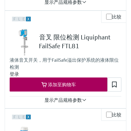
显示产品规格参数
过程温度
比较
F
L
E
X
-60...+280 °C
(-76...+540 °F)
过程压力（绝压）/最大过压限定值
音叉 限位检测 Liquiphant
真空...100 bar
(1450 psi)
FailSafe FTL81
最小介质密度
密度不小于0.4 g/cm3
液体音叉开关，用于FailSafe溢出保护系统的液体限位
(0.4 SGU)
检测
登录
添加至购物车
显示产品规格参数
过程温度
比较
F
L
E
X
-60...+280 °C
(-76...+540 °F)
过程压力（绝压）/最大过压限定值