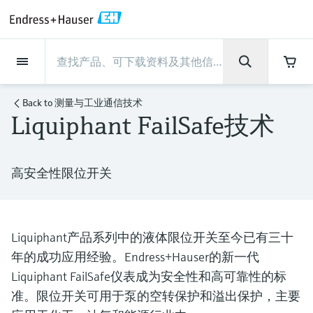
Back
Back
Back
Back
Back
Back
Back
Back
Back
Back
Back
Back
Back
Back
Back
Back
Back
Back
Back
Back
Back
Back
Back
Back
Back
Back
Back
Back
Back
Back
Back
Back
Back
Back
现场仪表
现场仪表
现场仪表
现场仪表
现场仪表
现场仪表
现场仪表
现场仪表
现场仪表
现场仪表
服务产品
服务产品
服务产品
服务产品
服务产品
服务产品
行业应用
行业应用
行业应用
行业应用
行业应用
行业应用
行业应用
行业应用
行业应用
支持
公司
公司
公司
公司
公司
公司
公司
公司
现场仪表
流量
物位测量
液体分析
温度测量
压力测量
系统产品
光学分析
Netilion IIoT
服务产品
Project and commissioning
技术支持服务
仪表维护
仪表性能优化服务
行业应用
支持
公司
Endress+Hauser集团
生产中心
集团实力
新闻与案例
活动和培训
您的Endress+Hauser职业生
services
涯
Back to
测量与工业通信技术
Liquiphant FailSafe技术
流量
电磁流量计
雷达物位测量
pH电极和变送器
温度变送器
绝压和表压测量
数据管理仪&数据记录仪
TDLAS和QF分析仪
Netilion Value
Project and commissioning services
远程技术支持
验证服务
校准报告分析
食品与饮料
快速获取服务支持！
Endress+Hauser集团
公司概况
物位和压力测量
过程安全性
新闻与案例总览
培训
技术支持中心 —— Endress+Hauser提供全方
仪表调试服务
Explore open positions
位服务，与您相伴前行
物位测量
科里奥利质量流量计
Vibronic point level detection
电导率传感器和变送器
工业温度计
差压测量
过程测控仪
拉曼光谱分析仪
Netilion Health
技术支持服务
远程资产监控
现场仪表校准服务
优化校准间隔时间
水务和环境：保护 —— 节约 —— 提高
生产中心
Asia Pacific
Endress+Hauser流量
网络安全性
所有文章
研讨会
高安全性限位开关
Industrial Project Management
在Endress+Hauser工作
下载区
液体分析
超声波流量计
导波雷达物位测量
浊度传感器和变送器
保护套管
选购全部
电源和安全栅
排放监测解决方案
Netilion Analytics
仪表维护
Process Instrumentation Courses
预防性维护服务
动态现场仪表评价和分析服务
石油与天然气：促进能源转型，实
集团实力
财务业绩
Endress+Hauser 液体分析
过程自动化项目流程
新闻稿
展览会
搜索和下载技术手册, 宣传资料, 出版物, 软
现净零目标
Extended warranty
件更新, 视频, 证书等各类文件!
更多工作机会
温度测量
涡街流量计
超声波物位测量
氯传感器和变送器
高温型温度计
WirelessHART解决方案
颗粒测量设备
Netilion Library
仪表性能优化服务
Repair of measuring instruments
客户案例
集团管理层
温度+系统产品
My Endress+Hauser
事实速览
在线研讨会和回放
Liquiphant产品系列中的液体限位开关至今已有三十
学习
生命科学：创新技术助推卓越运营
年的成功应用经验。Endress+Hauser的新一代
德国耶拿分析仪器公司的工作机会
压力测量
热式质量流量计
电容物位测量
溶解氧传感器和变送器
卫生型温度计
网关和调制解调器
数字分析仪解决方案
Netilion Inventory
View all
新闻与案例
发展历程
Endress+Hauser 数字解决方案
建立电子采购流程，从容应对未来
媒体活动
峰会
Liquiphant FailSafe仪表成为安全性和高可靠性的标
化工：深化合作，助推可持续成功
需求
学习中心
IST创新传感器技术公司的工作机
准。限位开关可用于泵的空转保护和溢出保护，主要
系统产品
Differential pressure flow
静压液位测量
实验室检测仪表和便携式pH计
紧凑型温度计
设备配置用平板电脑
过程气体分析仪
Netilion Connect
活动和培训
文化与价值观
Endress+Hauser 光学分析
线下活动
学习中心 - 探索Endress+Hauser学习平台上