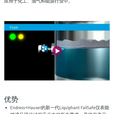
会
应用于化工、油气和能源行业中。
的指导课程与资源，随时随地提升技能。
measurement
电力与能源
光学分析
Conductive level measurement
全自动水质采样仪
温度开关
能量管理仪和应用管理仪
空气质量测量装置
Netilion Device Viewer
您的Endress+Hauser职业生涯
可持续发展
Endress+Hauser SICK
查找市场活动及培训
活动和培训
Job opportunities at
选购全部
采矿、矿物加工及冶金：打造可持
根据需要，从培训、研讨会、展会、峰会或
Endress+Hauser SICK
Netilion IIoT
Float switch level measurement
TOC、COD和SAC分析仪
表面温度计
浪涌保护器
烟雾探测器
Netilion Water
关联公司
续的未来
在线研讨会等各种活动中灵活选择。
软件
放射线物位测量
ORP电极和变送器
线缆式温度计
选购全部
视距测量仪
公用工程：可靠使用蒸汽
阻旋料位开关
污泥界面传感器和变送器
多点温度计
超高探测器
产品工具
所有行业的关注焦点
伺服液位测量
营养盐分析仪和传感器
选购全部
选购全部
通过产品筛选，选择测量仪表
工业领域的可持续发展解决方案
机电式物位测量
金属分析仪
通过产品特性查找适当的测量设备、软件或
系统组件。
数字化驱动流程工业转型升级
微波限位栅物位测量
光度计
Applicator 选型和计算软件
优势
决策级过程透明度，赋能卓越运营
通过应用参数查找、选择并配置产品
Level measurement with pressure
微波传输测量原理
Endress+Hauser的新一代Liquiphant FailSafe仪表能
Device Viewer