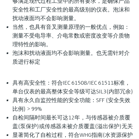
够满足现代过程工业中的所有要求，是确保产品
选购全部
Memosens数字技术
查找产品具体信息和文档
安全性和工厂安全性的最高级别的仪表。泡沫和
选购全部
扰动液面均不会影响测量。
备件查找工具
当然，也具有音叉测量原理的一般优点，例如：
您可通过产品型号、订单代码或序列号，轻
测量不受电导率、介电常数或密度改变等介质物
松查找所需备件。
理特性的影响。
泡沫和扰动液面均不会影响测量。也无需针对介
质进行标定
具有高安全性：符合IEC 61508/IEC 61511标准，
单台仪表的最高整体安全等级可达SIL3(内部冗余)
具有永久自监控性能的安全功能：SFF (安全失效
比例) > 99%
自检间隔时间最长可达12年，与传感器被介质覆
盖(泵保护)或传感器未被介质覆盖(溢出保护)无关
显著简化了自检过程，符合WHG指南(水资源保护