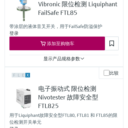
Vibronic 限位检测 Liquiphant
真空...100 bar
(1450 psi)
FailSafe FTL85
最小介质密度
密度不小于0.4 g/cm3
带涂层的液体音叉开关，用于FailSafe防溢保护
(0.4 SGU)
登录
添加至购物车
显示产品规格参数
过程温度
比较
F
L
E
X
–50...+150 °C
(–58...+300 °F)
电子振动式 限位检测
过程压力（绝压）/最大过压限定值
真空...40 bar
Nivotester 故障安全型
(580 psi)
FTL825
最小介质密度
密度不小于0.4 g/cm3
用于Liquiphant故障安全型FTL80, FTL81 和 FTL85的限
(0.4 SGU)
位检测开关单元