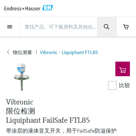
Back
Back
Back
Back
Back
Back
Back
Back
Back
Back
Back
Back
Back
Back
Back
Back
Back
Back
Back
Back
Back
Back
Back
Back
Back
Back
Back
Back
Back
Back
Back
Back
Back
Back
现场仪表
现场仪表
现场仪表
现场仪表
现场仪表
现场仪表
现场仪表
现场仪表
现场仪表
现场仪表
服务产品
服务产品
服务产品
服务产品
服务产品
服务产品
行业应用
行业应用
行业应用
行业应用
行业应用
行业应用
行业应用
行业应用
行业应用
支持
公司
公司
公司
公司
公司
公司
公司
公司
现场仪表
流量
物位测量
液体分析
温度测量
压力测量
系统产品
光学分析
Netilion IIoT
服务产品
Project and commissioning
技术支持服务
仪表维护
仪表性能优化服务
行业应用
支持
公司
Endress+Hauser集团
生产中心
集团实力
新闻与案例
活动和培训
您的Endress+Hauser职业生
services
涯
流量
电磁流量计
雷达物位测量
pH电极和变送器
温度变送器
绝压和表压测量
数据管理仪&数据记录仪
TDLAS和QF分析仪
Netilion Value
Project and commissioning services
远程技术支持
验证服务
校准报告分析
食品与饮料
快速获取服务支持！
Endress+Hauser集团
公司概况
物位和压力测量
过程安全性
新闻与案例总览
培训
物位测量
Vibronic - Liquiphant FTL85
现
技术支持中心 —— Endress+Hauser提供全方
仪表调试服务
Explore open positions
场
位服务，与您相伴前行
物位测量
科里奥利质量流量计
Vibronic point level detection
电导率传感器和变送器
工业温度计
差压测量
过程测控仪
拉曼光谱分析仪
Netilion Health
技术支持服务
远程资产监控
现场仪表校准服务
优化校准间隔时间
水务和环境：保护 —— 节约 —— 提高
生产中心
Asia Pacific
Endress+Hauser流量
网络安全性
所有文章
研讨会
仪
Industrial Project Management
在Endress+Hauser工作
表
下载区
液体分析
超声波流量计
导波雷达物位测量
浊度传感器和变送器
保护套管
选购全部
电源和安全栅
排放监测解决方案
Netilion Analytics
仪表维护
Process Instrumentation Courses
预防性维护服务
动态现场仪表评价和分析服务
石油与天然气：促进能源转型，实
集团实力
财务业绩
Endress+Hauser 液体分析
过程自动化项目流程
新闻稿
展览会
比较
搜索和下载技术手册, 宣传资料, 出版物, 软
现净零目标
Extended warranty
件更新, 视频, 证书等各类文件!
更多工作机会
温度测量
涡街流量计
超声波物位测量
氯传感器和变送器
高温型温度计
WirelessHART解决方案
颗粒测量设备
Netilion Library
仪表性能优化服务
Repair of measuring instruments
客户案例
集团管理层
温度+系统产品
My Endress+Hauser
事实速览
在线研讨会和回放
Vibronic
学习
生命科学：创新技术助推卓越运营
限位检测
德国耶拿分析仪器公司的工作机会
压力测量
热式质量流量计
电容物位测量
溶解氧传感器和变送器
卫生型温度计
网关和调制解调器
数字分析仪解决方案
Netilion Inventory
View all
新闻与案例
发展历程
Endress+Hauser 数字解决方案
建立电子采购流程，从容应对未来
媒体活动
峰会
Liquiphant FailSafe FTL85
化工：深化合作，助推可持续成功
需求
学习中心
IST创新传感器技术公司的工作机
带涂层的液体音叉开关，用于FailSafe防溢保护
系统产品
Differential pressure flow
静压液位测量
实验室检测仪表和便携式pH计
紧凑型温度计
设备配置用平板电脑
过程气体分析仪
Netilion Connect
活动和培训
文化与价值观
Endress+Hauser 光学分析
线下活动
学习中心 - 探索Endress+Hauser学习平台上