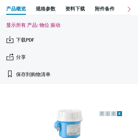
会
的指导课程与资源，随时随地提升技能。
measurement
电力与能源
产品概览
规格参数
资料下载
附件备件
关联
光学分析
Conductive level measurement
全自动水质采样仪
温度开关
能量管理仪和应用管理仪
空气质量测量装置
Netilion Device Viewer
您的Endress+Hauser职业生涯
可持续发展
Endress+Hauser SICK
查找市场活动及培训
活动和培训
Job opportunities at
选购全部
采矿、矿物加工及冶金：打造可持
根据需要，从培训、研讨会、展会、峰会或
显示所有 产品: 物位 振动
Endress+Hauser SICK
Netilion IIoT
Float switch level measurement
TOC、COD和SAC分析仪
表面温度计
浪涌保护器
烟雾探测器
Netilion Water
关联公司
续的未来
在线研讨会等各种活动中灵活选择。
下载PDF
软件
放射线物位测量
ORP电极和变送器
线缆式温度计
选购全部
视距测量仪
公用工程：可靠使用蒸汽
分享
阻旋料位开关
污泥界面传感器和变送器
多点温度计
超高探测器
产品工具
所有行业的关注焦点
保存到购物清单
伺服液位测量
营养盐分析仪和传感器
选购全部
选购全部
通过产品筛选，选择测量仪表
工业领域的可持续发展解决方案
机电式物位测量
金属分析仪
通过产品特性查找适当的测量设备、软件或
系统组件。
数字化驱动流程工业转型升级
微波限位栅物位测量
光度计
Applicator 选型和计算软件
F
L
E
X
决策级过程透明度，赋能卓越运营
通过应用参数查找、选择并配置产品
Level measurement with pressure
微波传输测量原理
Device Viewer