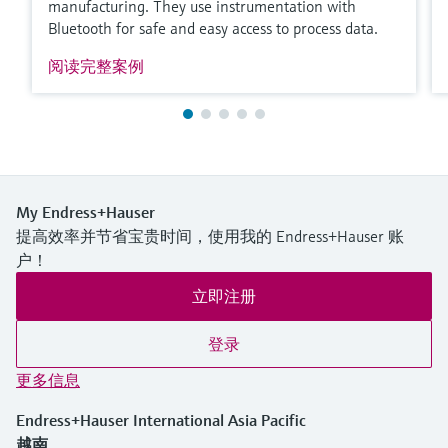
manufacturing. They use instrumentation with
Bluetooth for safe and easy access to process data.
阅读完整案例
My Endress+Hauser
提高效率并节省宝贵时间，使用我的 Endress+Hauser 账
户！
立即注册
登录
更多信息
Endress+Hauser International Asia Pacific
越南