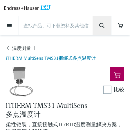
Back
Back
Back
Back
Back
Back
Back
Back
Back
Back
Back
Back
Back
Back
Back
Back
Back
Back
Back
Back
Back
Back
Back
Back
Back
Back
Back
Back
Back
Back
Back
Back
Back
Back
现场仪表
现场仪表
现场仪表
现场仪表
现场仪表
现场仪表
现场仪表
现场仪表
现场仪表
现场仪表
服务产品
服务产品
服务产品
服务产品
服务产品
服务产品
行业应用
行业应用
行业应用
行业应用
行业应用
行业应用
行业应用
行业应用
行业应用
支持
公司
公司
公司
公司
公司
公司
公司
公司
现场仪表
流量
物位测量
液体分析
温度测量
压力测量
系统产品
光学分析
Netilion IIoT
服务产品
Project and commissioning
技术支持服务
仪表维护
仪表性能优化服务
行业应用
支持
公司
Endress+Hauser集团
生产中心
集团实力
新闻与案例
活动和培训
您的Endress+Hauser职业生
services
涯
温度测量
流量
电磁流量计
雷达物位测量
pH电极和变送器
温度变送器
绝压和表压测量
数据管理仪&数据记录仪
TDLAS和QF分析仪
Netilion Value
Project and commissioning services
远程技术支持
验证服务
校准报告分析
食品与饮料
快速获取服务支持！
Endress+Hauser集团
公司概况
物位和压力测量
过程安全性
新闻与案例总览
培训
现
技术支持中心 —— Endress+Hauser提供全方
iTHERM MultiSens TMS31捆绑式多点温度计
仪表调试服务
Explore open positions
场
位服务，与您相伴前行
物位测量
科里奥利质量流量计
Vibronic point level detection
电导率传感器和变送器
工业温度计
差压测量
过程测控仪
拉曼光谱分析仪
Netilion Health
技术支持服务
远程资产监控
现场仪表校准服务
优化校准间隔时间
水务和环境：保护 —— 节约 —— 提高
生产中心
Asia Pacific
Endress+Hauser流量
网络安全性
所有文章
研讨会
仪
表
Industrial Project Management
在Endress+Hauser工作
下载区
液体分析
超声波流量计
导波雷达物位测量
浊度传感器和变送器
保护套管
选购全部
电源和安全栅
排放监测解决方案
Netilion Analytics
仪表维护
Process Instrumentation Courses
预防性维护服务
动态现场仪表评价和分析服务
石油与天然气：促进能源转型，实
集团实力
财务业绩
Endress+Hauser 液体分析
过程自动化项目流程
新闻稿
展览会
搜索和下载技术手册, 宣传资料, 出版物, 软
现净零目标
Extended warranty
比较
件更新, 视频, 证书等各类文件!
更多工作机会
温度测量
涡街流量计
超声波物位测量
氯传感器和变送器
高温型温度计
WirelessHART解决方案
颗粒测量设备
Netilion Library
仪表性能优化服务
Repair of measuring instruments
客户案例
集团管理层
温度+系统产品
My Endress+Hauser
事实速览
在线研讨会和回放
学习
生命科学：创新技术助推卓越运营
iTHERM TMS31 MultiSens
德国耶拿分析仪器公司的工作机会
压力测量
热式质量流量计
电容物位测量
溶解氧传感器和变送器
卫生型温度计
网关和调制解调器
数字分析仪解决方案
Netilion Inventory
View all
新闻与案例
发展历程
Endress+Hauser 数字解决方案
建立电子采购流程，从容应对未来
媒体活动
峰会
多点温度计
化工：深化合作，助推可持续成功
需求
学习中心
IST创新传感器技术公司的工作机
柔性铠装，直接接触式TC/RTD温度测量解决方案，
系统产品
Differential pressure flow
静压液位测量
实验室检测仪表和便携式pH计
紧凑型温度计
设备配置用平板电脑
过程气体分析仪
Netilion Connect
活动和培训
文化与价值观
Endress+Hauser 光学分析
线下活动
学习中心 - 探索Endress+Hauser学习平台上