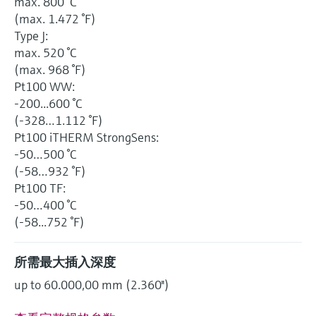
max. 800 °C
(max. 1.472 °F)
Type J:
max. 520 °C
(max. 968 °F)
Pt100 WW:
-200...600 °C
(-328…1.112 °F)
Pt100 iTHERM StrongSens:
-50…500 °C
(-58…932 °F)
Pt100 TF:
-50…400 °C
(-58...752 °F)
所需最大插入深度
up to 60.000,00 mm (2.360'')