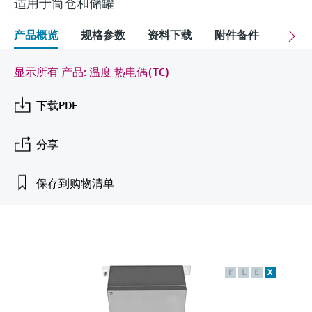
会
适用于筒仓和储罐
的指导课程与资源，随时随地提升技能。
measurement
电力与能源
光学分析
Conductive level measurement
全自动水质采样仪
温度开关
能量管理仪和应用管理仪
空气质量测量装置
Netilion Device Viewer
您的Endress+Hauser职业生涯
可持续发展
Endress+Hauser SICK
查找市场活动及培训
产品概览
规格参数
资料下载
附件备件
关联
活动和培训
Job opportunities at
选购全部
采矿、矿物加工及冶金：打造可持
根据需要，从培训、研讨会、展会、峰会或
Endress+Hauser SICK
Netilion IIoT
Float switch level measurement
TOC、COD和SAC分析仪
表面温度计
浪涌保护器
烟雾探测器
Netilion Water
关联公司
续的未来
在线研讨会等各种活动中灵活选择。
显示所有 产品: 温度 热电偶(TC)
软件
放射线物位测量
ORP电极和变送器
线缆式温度计
选购全部
视距测量仪
公用工程：可靠使用蒸汽
下载PDF
阻旋料位开关
污泥界面传感器和变送器
多点温度计
超高探测器
分享
产品工具
所有行业的关注焦点
伺服液位测量
营养盐分析仪和传感器
选购全部
选购全部
保存到购物清单
通过产品筛选，选择测量仪表
工业领域的可持续发展解决方案
机电式物位测量
金属分析仪
通过产品特性查找适当的测量设备、软件或
系统组件。
数字化驱动流程工业转型升级
微波限位栅物位测量
光度计
Applicator 选型和计算软件
决策级过程透明度，赋能卓越运营
F
L
E
X
通过应用参数查找、选择并配置产品
Level measurement with pressure
微波传输测量原理
Device Viewer