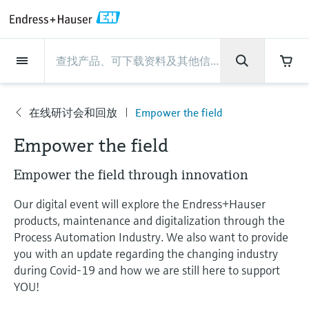
Back
Back
Back
Back
Back
Back
Back
Back
Back
Back
Back
Back
Back
Back
Back
Back
Back
Back
Back
Back
Back
Back
Back
Back
Back
Back
Back
Back
Back
Back
Back
Back
Back
Back
现场仪表
现场仪表
现场仪表
现场仪表
现场仪表
现场仪表
现场仪表
现场仪表
现场仪表
现场仪表
服务产品
服务产品
服务产品
服务产品
服务产品
服务产品
行业应用
行业应用
行业应用
行业应用
行业应用
行业应用
行业应用
行业应用
行业应用
支持
公司
公司
公司
公司
公司
公司
公司
公司
现场仪表
流量
物位测量
液体分析
温度测量
压力测量
系统产品
光学分析
Netilion IIoT
服务产品
Project and commissioning
技术支持服务
仪表维护
仪表性能优化服务
行业应用
支持
公司
Endress+Hauser集团
生产中心
集团实力
新闻与案例
活动和培训
您的Endress+Hauser职业生
services
涯
在线研讨会和回放
Empower the field
流量
电磁流量计
雷达物位测量
pH电极和变送器
温度变送器
绝压和表压测量
数据管理仪&数据记录仪
TDLAS和QF分析仪
Netilion Value
Project and commissioning services
远程技术支持
验证服务
校准报告分析
食品与饮料
快速获取服务支持！
Endress+Hauser集团
公司概况
物位和压力测量
过程安全性
新闻与案例总览
培训
公
技术支持中心 —— Endress+Hauser提供全方
仪表调试服务
Explore open positions
Empower the field
司
位服务，与您相伴前行
物位测量
科里奥利质量流量计
Vibronic point level detection
电导率传感器和变送器
工业温度计
差压测量
过程测控仪
拉曼光谱分析仪
Netilion Health
技术支持服务
远程资产监控
现场仪表校准服务
优化校准间隔时间
水务和环境：保护 —— 节约 —— 提高
生产中心
Asia Pacific
Endress+Hauser流量
网络安全性
所有文章
研讨会
Empower the field through innovation
Industrial Project Management
在Endress+Hauser工作
下载区
液体分析
超声波流量计
导波雷达物位测量
浊度传感器和变送器
保护套管
选购全部
电源和安全栅
排放监测解决方案
Netilion Analytics
仪表维护
Process Instrumentation Courses
预防性维护服务
动态现场仪表评价和分析服务
石油与天然气：促进能源转型，实
集团实力
财务业绩
Endress+Hauser 液体分析
过程自动化项目流程
新闻稿
展览会
搜索和下载技术手册, 宣传资料, 出版物, 软
Our digital event will explore the Endress+Hauser
现净零目标
Extended warranty
件更新, 视频, 证书等各类文件!
更多工作机会
products, maintenance and digitalization through the
温度测量
涡街流量计
超声波物位测量
氯传感器和变送器
高温型温度计
WirelessHART解决方案
颗粒测量设备
Netilion Library
仪表性能优化服务
Repair of measuring instruments
客户案例
集团管理层
温度+系统产品
My Endress+Hauser
事实速览
在线研讨会和回放
Process Automation Industry. We also want to provide
学习
生命科学：创新技术助推卓越运营
you with an update regarding the changing industry
德国耶拿分析仪器公司的工作机会
压力测量
热式质量流量计
电容物位测量
溶解氧传感器和变送器
卫生型温度计
网关和调制解调器
数字分析仪解决方案
Netilion Inventory
View all
新闻与案例
发展历程
Endress+Hauser 数字解决方案
建立电子采购流程，从容应对未来
媒体活动
峰会
during Covid-19 and how we are still here to support
化工：深化合作，助推可持续成功
需求
学习中心
YOU!
IST创新传感器技术公司的工作机
系统产品
Differential pressure flow
静压液位测量
实验室检测仪表和便携式pH计
紧凑型温度计
设备配置用平板电脑
过程气体分析仪
Netilion Connect
活动和培训
文化与价值观
Endress+Hauser 光学分析
线下活动
学习中心 - 探索Endress+Hauser学习平台上