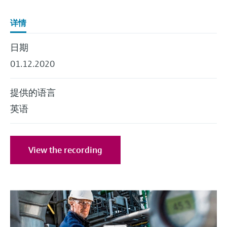
会
的指导课程与资源，随时随地提升技能。
measurement
电力与能源
光学分析
Conductive level measurement
全自动水质采样仪
温度开关
能量管理仪和应用管理仪
空气质量测量装置
Netilion Device Viewer
您的Endress+Hauser职业生涯
可持续发展
Endress+Hauser SICK
查找市场活动及培训
详情
活动和培训
Job opportunities at
选购全部
采矿、矿物加工及冶金：打造可持
根据需要，从培训、研讨会、展会、峰会或
Endress+Hauser SICK
Netilion IIoT
Float switch level measurement
TOC、COD和SAC分析仪
表面温度计
浪涌保护器
烟雾探测器
Netilion Water
关联公司
续的未来
日期
在线研讨会等各种活动中灵活选择。
01.12.2020
软件
放射线物位测量
ORP电极和变送器
线缆式温度计
选购全部
视距测量仪
公用工程：可靠使用蒸汽
提供的语言
阻旋料位开关
污泥界面传感器和变送器
多点温度计
超高探测器
英语
产品工具
所有行业的关注焦点
伺服液位测量
营养盐分析仪和传感器
选购全部
选购全部
通过产品筛选，选择测量仪表
工业领域的可持续发展解决方案
View the recording
机电式物位测量
金属分析仪
通过产品特性查找适当的测量设备、软件或
系统组件。
数字化驱动流程工业转型升级
微波限位栅物位测量
光度计
Applicator 选型和计算软件
决策级过程透明度，赋能卓越运营
通过应用参数查找、选择并配置产品
Level measurement with pressure
微波传输测量原理
Device Viewer