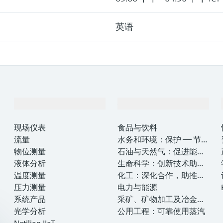
英语
产品与服务
行业应用
现场仪表
食品与饮料
流量
水务和环境：保护 —— 节约
物位测量
—— 提高
石油与天然气：促进能源
液体分析
转型，实现净零目标
生命科学：创新技术助推
温度测量
卓越运营
化工：深化合作，助推可
压力测量
持续成功
电力与能源
系统产品
采矿、矿物加工及冶金：
光学分析
打造可持续的未来
公用工程：可靠使用蒸汽