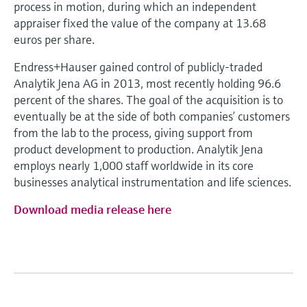
选购全部
Memosens数字技术
process in motion, during which an independent
查找产品具体信息和文档
appraiser fixed the value of the company at 13.68
选购全部
euros per share.
备件查找工具
您可通过产品型号、订单代码或序列号，轻
Endress+Hauser gained control of publicly-traded
松查找所需备件。
Analytik Jena AG in 2013, most recently holding 96.6
percent of the shares. The goal of the acquisition is to
eventually be at the side of both companies’ customers
from the lab to the process, giving support from
product development to production. Analytik Jena
employs nearly 1,000 staff worldwide in its core
businesses analytical instrumentation and life sciences.
Download media release here