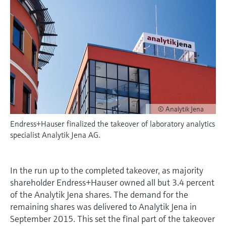
会
的指导课程与资源，随时随地提升技能。
measurement
电力与能源
光学分析
Conductive level measurement
全自动水质采样仪
温度开关
能量管理仪和应用管理仪
空气质量测量装置
Netilion Device Viewer
您的Endress+Hauser职业生涯
可持续发展
Endress+Hauser SICK
查找市场活动及培训
活动和培训
Job opportunities at
选购全部
采矿、矿物加工及冶金：打造可持
根据需要，从培训、研讨会、展会、峰会或
Endress+Hauser SICK
Netilion IIoT
Float switch level measurement
TOC、COD和SAC分析仪
表面温度计
浪涌保护器
烟雾探测器
Netilion Water
关联公司
续的未来
在线研讨会等各种活动中灵活选择。
软件
放射线物位测量
ORP电极和变送器
线缆式温度计
选购全部
视距测量仪
公用工程：可靠使用蒸汽
阻旋料位开关
污泥界面传感器和变送器
多点温度计
超高探测器
© Analytik Jena
产品工具
所有行业的关注焦点
伺服液位测量
营养盐分析仪和传感器
选购全部
选购全部
Endress+Hauser finalized the takeover of laboratory analytics
specialist Analytik Jena AG.
通过产品筛选，选择测量仪表
工业领域的可持续发展解决方案
机电式物位测量
金属分析仪
通过产品特性查找适当的测量设备、软件或
系统组件。
数字化驱动流程工业转型升级
In the run up to the completed takeover, as majority
微波限位栅物位测量
光度计
shareholder Endress+Hauser owned all but 3.4 percent
Applicator 选型和计算软件
of the Analytik Jena shares. The demand for the
决策级过程透明度，赋能卓越运营
通过应用参数查找、选择并配置产品
Level measurement with pressure
微波传输测量原理
remaining shares was delivered to Analytik Jena in
September 2015. This set the final part of the takeover
Device Viewer