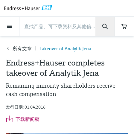
Back
Back
Back
Back
Back
Back
Back
Back
Back
Back
Back
Back
Back
Back
Back
Back
Back
Back
Back
Back
Back
Back
Back
Back
Back
Back
Back
Back
Back
Back
Back
Back
Back
Back
现场仪表
现场仪表
现场仪表
现场仪表
现场仪表
现场仪表
现场仪表
现场仪表
现场仪表
现场仪表
服务产品
服务产品
服务产品
服务产品
服务产品
服务产品
行业应用
行业应用
行业应用
行业应用
行业应用
行业应用
行业应用
行业应用
行业应用
支持
公司
公司
公司
公司
公司
公司
公司
公司
现场仪表
流量
物位测量
液体分析
温度测量
压力测量
系统产品
光学分析
Netilion IIoT
服务产品
Project and commissioning
技术支持服务
仪表维护
仪表性能优化服务
行业应用
支持
公司
Endress+Hauser集团
生产中心
集团实力
新闻与案例
活动和培训
您的Endress+Hauser职业生
services
涯
所有文章
Takeover of Analytik Jena
流量
电磁流量计
雷达物位测量
pH电极和变送器
温度变送器
绝压和表压测量
数据管理仪&数据记录仪
TDLAS和QF分析仪
Netilion Value
Project and commissioning services
远程技术支持
验证服务
校准报告分析
食品与饮料
快速获取服务支持！
Endress+Hauser集团
公司概况
物位和压力测量
过程安全性
新闻与案例总览
培训
公
技术支持中心 —— Endress+Hauser提供全方
仪表调试服务
Explore open positions
Endress+Hauser completes
司
位服务，与您相伴前行
物位测量
科里奥利质量流量计
Vibronic point level detection
电导率传感器和变送器
工业温度计
差压测量
过程测控仪
拉曼光谱分析仪
Netilion Health
技术支持服务
远程资产监控
现场仪表校准服务
优化校准间隔时间
水务和环境：保护 —— 节约 —— 提高
生产中心
Asia Pacific
Endress+Hauser流量
网络安全性
所有文章
研讨会
takeover of Analytik Jena
Industrial Project Management
在Endress+Hauser工作
下载区
液体分析
超声波流量计
导波雷达物位测量
浊度传感器和变送器
保护套管
选购全部
电源和安全栅
排放监测解决方案
Netilion Analytics
仪表维护
Process Instrumentation Courses
预防性维护服务
动态现场仪表评价和分析服务
石油与天然气：促进能源转型，实
集团实力
财务业绩
Endress+Hauser 液体分析
过程自动化项目流程
新闻稿
展览会
Remaining minority shareholders receive
搜索和下载技术手册, 宣传资料, 出版物, 软
现净零目标
Extended warranty
件更新, 视频, 证书等各类文件!
cash compensation
更多工作机会
温度测量
涡街流量计
超声波物位测量
氯传感器和变送器
高温型温度计
WirelessHART解决方案
颗粒测量设备
Netilion Library
仪表性能优化服务
Repair of measuring instruments
客户案例
集团管理层
温度+系统产品
My Endress+Hauser
事实速览
在线研讨会和回放
学习
生命科学：创新技术助推卓越运营
发行日期: 01.04.2016
德国耶拿分析仪器公司的工作机会
压力测量
热式质量流量计
电容物位测量
溶解氧传感器和变送器
卫生型温度计
网关和调制解调器
数字分析仪解决方案
Netilion Inventory
View all
新闻与案例
发展历程
Endress+Hauser 数字解决方案
建立电子采购流程，从容应对未来
媒体活动
峰会
下载新闻稿
化工：深化合作，助推可持续成功
需求
学习中心
IST创新传感器技术公司的工作机
系统产品
Differential pressure flow
静压液位测量
实验室检测仪表和便携式pH计
紧凑型温度计
设备配置用平板电脑
过程气体分析仪
Netilion Connect
活动和培训
文化与价值观
Endress+Hauser 光学分析
线下活动
学习中心 - 探索Endress+Hauser学习平台上