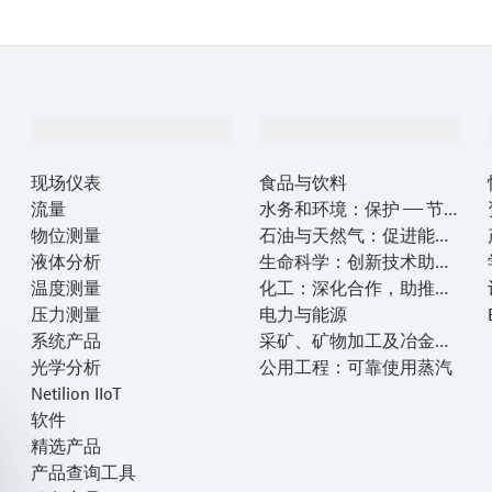
产品与服务
行业应用
现场仪表
食品与饮料
流量
水务和环境：保护 —— 节约
物位测量
—— 提高
石油与天然气：促进能源
液体分析
转型，实现净零目标
生命科学：创新技术助推
温度测量
卓越运营
化工：深化合作，助推可
压力测量
持续成功
电力与能源
系统产品
采矿、矿物加工及冶金：
光学分析
打造可持续的未来
公用工程：可靠使用蒸汽
Netilion IIoT
软件
精选产品
产品查询工具