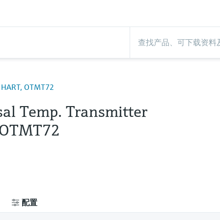
er HART, OTMT72
sal Temp. Transmitter
 OTMT72
配置