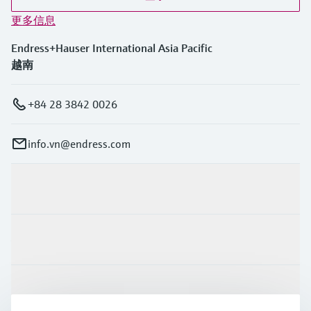
选购全部
Memosens数字技术
查找产品具体信息和文档
更多信息
选购全部
备件查找工具
Endress+Hauser International Asia Pacific
越南
您可通过产品型号、订单代码或序列号，轻
松查找所需备件。
+84 28 3842 0026
info.vn@endress.com
产品与服务
行业应用
支持