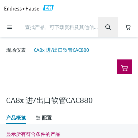
Back
Back
Back
Back
Back
Back
Back
Back
Back
Back
Back
Back
Back
Back
Back
Back
Back
Back
Back
Back
Back
Back
Back
Back
Back
Back
Back
Back
Back
Back
Back
Back
Back
Back
现场仪表
现场仪表
现场仪表
现场仪表
现场仪表
现场仪表
现场仪表
现场仪表
现场仪表
现场仪表
服务产品
服务产品
服务产品
服务产品
服务产品
服务产品
行业应用
行业应用
行业应用
行业应用
行业应用
行业应用
行业应用
行业应用
行业应用
支持
公司
公司
公司
公司
公司
公司
公司
公司
现场仪表
流量
物位测量
液体分析
温度测量
压力测量
系统产品
光学分析
Netilion IIoT
服务产品
Project and commissioning
技术支持服务
仪表维护
仪表性能优化服务
行业应用
支持
公司
Endress+Hauser集团
生产中心
集团实力
新闻与案例
活动和培训
您的Endress+Hauser职业生
services
涯
现场仪表
CA8x 进/出口软管CAC880
流量
电磁流量计
雷达物位测量
pH电极和变送器
温度变送器
绝压和表压测量
数据管理仪&数据记录仪
TDLAS和QF分析仪
Netilion Value
Project and commissioning services
远程技术支持
验证服务
校准报告分析
食品与饮料
快速获取服务支持！
Endress+Hauser集团
公司概况
物位和压力测量
过程安全性
新闻与案例总览
培训
技术支持中心 —— Endress+Hauser提供全方
仪表调试服务
Explore open positions
位服务，与您相伴前行
物位测量
科里奥利质量流量计
Vibronic point level detection
电导率传感器和变送器
工业温度计
差压测量
过程测控仪
拉曼光谱分析仪
Netilion Health
技术支持服务
远程资产监控
现场仪表校准服务
优化校准间隔时间
水务和环境：保护 —— 节约 —— 提高
生产中心
Asia Pacific
Endress+Hauser流量
网络安全性
所有文章
研讨会
Industrial Project Management
在Endress+Hauser工作
下载区
液体分析
超声波流量计
导波雷达物位测量
浊度传感器和变送器
保护套管
选购全部
电源和安全栅
排放监测解决方案
Netilion Analytics
仪表维护
Process Instrumentation Courses
预防性维护服务
动态现场仪表评价和分析服务
石油与天然气：促进能源转型，实
集团实力
财务业绩
Endress+Hauser 液体分析
过程自动化项目流程
新闻稿
展览会
搜索和下载技术手册, 宣传资料, 出版物, 软
现净零目标
Extended warranty
件更新, 视频, 证书等各类文件!
更多工作机会
CA8x 进/出口软管CAC880
温度测量
涡街流量计
超声波物位测量
氯传感器和变送器
高温型温度计
WirelessHART解决方案
颗粒测量设备
Netilion Library
仪表性能优化服务
Repair of measuring instruments
客户案例
集团管理层
温度+系统产品
My Endress+Hauser
事实速览
在线研讨会和回放
学习
生命科学：创新技术助推卓越运营
德国耶拿分析仪器公司的工作机会
压力测量
热式质量流量计
电容物位测量
溶解氧传感器和变送器
卫生型温度计
网关和调制解调器
数字分析仪解决方案
Netilion Inventory
View all
新闻与案例
发展历程
Endress+Hauser 数字解决方案
建立电子采购流程，从容应对未来
媒体活动
峰会
产品概览
配置
化工：深化合作，助推可持续成功
需求
学习中心
IST创新传感器技术公司的工作机
系统产品
Differential pressure flow
静压液位测量
实验室检测仪表和便携式pH计
紧凑型温度计
设备配置用平板电脑
过程气体分析仪
Netilion Connect
活动和培训
文化与价值观
Endress+Hauser 光学分析
线下活动
显示所有符合条件的产品
学习中心 - 探索Endress+Hauser学习平台上