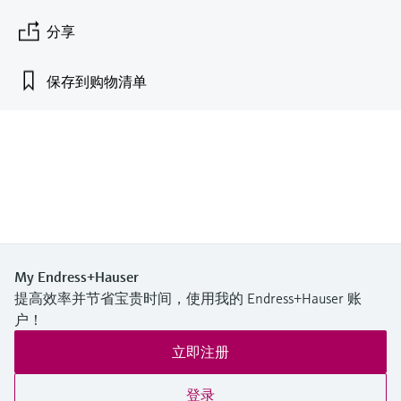
会
的指导课程与资源，随时随地提升技能。
measurement
电力与能源
分享
光学分析
Conductive level measurement
全自动水质采样仪
温度开关
能量管理仪和应用管理仪
空气质量测量装置
Netilion Device Viewer
您的Endress+Hauser职业生涯
可持续发展
Endress+Hauser SICK
查找市场活动及培训
活动和培训
Job opportunities at
选购全部
采矿、矿物加工及冶金：打造可持
根据需要，从培训、研讨会、展会、峰会或
Endress+Hauser SICK
Netilion IIoT
Float switch level measurement
TOC、COD和SAC分析仪
表面温度计
浪涌保护器
烟雾探测器
Netilion Water
关联公司
保存到购物清单
续的未来
在线研讨会等各种活动中灵活选择。
软件
放射线物位测量
ORP电极和变送器
线缆式温度计
选购全部
视距测量仪
公用工程：可靠使用蒸汽
阻旋料位开关
污泥界面传感器和变送器
多点温度计
超高探测器
产品工具
所有行业的关注焦点
伺服液位测量
营养盐分析仪和传感器
选购全部
选购全部
通过产品筛选，选择测量仪表
工业领域的可持续发展解决方案
机电式物位测量
金属分析仪
通过产品特性查找适当的测量设备、软件或
My Endress+Hauser
系统组件。
提高效率并节省宝贵时间，使用我的 Endress+Hauser 账
数字化驱动流程工业转型升级
微波限位栅物位测量
光度计
户！
Applicator 选型和计算软件
决策级过程透明度，赋能卓越运营
立即注册
通过应用参数查找、选择并配置产品
Level measurement with pressure
微波传输测量原理
登录
Device Viewer