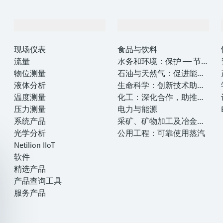
产品与服务
行业应用
现场仪表
食品与饮料
流量
水务和环境：保护 —— 节约
物位测量
—— 提高
石油与天然气：促进能源
液体分析
转型，实现净零目标
生命科学：创新技术助推
温度测量
卓越运营
化工：深化合作，助推可
压力测量
持续成功
电力与能源
系统产品
采矿、矿物加工及冶金：
光学分析
打造可持续的未来
公用工程：可靠使用蒸汽
Netilion IIoT
软件
精选产品
产品查询工具
服务产品