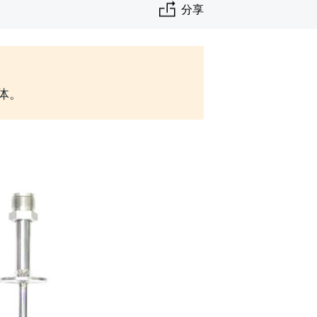
分享
实体。