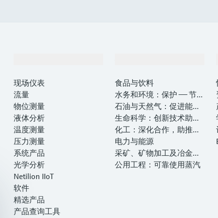
产品与服务
行业应用
现场仪表
食品与饮料
流量
水务和环境：保护 —— 节约
物位测量
—— 提高
石油与天然气：促进能源
液体分析
转型，实现净零目标
生命科学：创新技术助推
温度测量
卓越运营
化工：深化合作，助推可
压力测量
持续成功
电力与能源
系统产品
采矿、矿物加工及冶金：
光学分析
打造可持续的未来
公用工程：可靠使用蒸汽
Netilion IIoT
软件
精选产品
产品查询工具