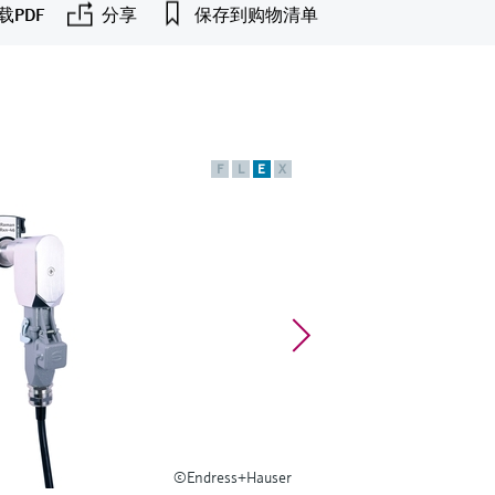
载PDF
分享
保存到购物清单
F
L
E
X
©Endress+Hauser