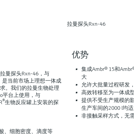
拉曼探头Rxn-46
优势
集成Ambr® 15和A
曼探头Rxn-46，与
大
搭配，是当前市场上理想一体成
允许大批量过程研发，
求。我们的拉曼生物处理
高效转移至为一体成型的Bi
ectro平台上使用，与
提供不受生产规模的影
®
R
生物反应罐上安装的探
生产车间的2000 l均
非接触采样方式，无
酸、细胞密度、滴度等