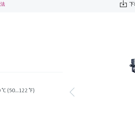
析法
下
0...122 °F)