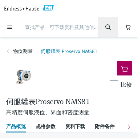
Back
Back
Back
Back
Back
Back
Back
Back
Back
Back
Back
Back
Back
Back
Back
Back
Back
Back
Back
Back
Back
Back
Back
Back
Back
Back
Back
Back
Back
Back
Back
Back
Back
Back
现场仪表
现场仪表
现场仪表
现场仪表
现场仪表
现场仪表
现场仪表
现场仪表
现场仪表
现场仪表
服务产品
服务产品
服务产品
服务产品
服务产品
服务产品
行业应用
行业应用
行业应用
行业应用
行业应用
行业应用
行业应用
行业应用
行业应用
支持
公司
公司
公司
公司
公司
公司
公司
公司
现场仪表
流量
物位测量
液体分析
温度测量
压力测量
系统产品
光学分析
Netilion IIoT
服务产品
Project and commissioning
技术支持服务
仪表维护
仪表性能优化服务
行业应用
支持
公司
Endress+Hauser集团
生产中心
集团实力
新闻与案例
活动和培训
您的Endress+Hauser职业生
services
涯
物位测量
伺服罐表 Proservo NMS81
流量
电磁流量计
雷达物位测量
pH电极和变送器
温度变送器
绝压和表压测量
数据管理仪&数据记录仪
TDLAS和QF分析仪
Netilion Value
Project and commissioning services
远程技术支持
验证服务
校准报告分析
食品与饮料
快速获取服务支持！
Endress+Hauser集团
公司概况
物位和压力测量
过程安全性
新闻与案例总览
培训
现
技术支持中心 —— Endress+Hauser提供全方
仪表调试服务
Explore open positions
场
位服务，与您相伴前行
物位测量
科里奥利质量流量计
Vibronic point level detection
电导率传感器和变送器
工业温度计
差压测量
过程测控仪
拉曼光谱分析仪
Netilion Health
技术支持服务
远程资产监控
现场仪表校准服务
优化校准间隔时间
水务和环境：保护 —— 节约 —— 提高
生产中心
Asia Pacific
Endress+Hauser流量
网络安全性
所有文章
研讨会
仪
表
Industrial Project Management
在Endress+Hauser工作
下载区
比较
液体分析
超声波流量计
导波雷达物位测量
浊度传感器和变送器
保护套管
选购全部
电源和安全栅
排放监测解决方案
Netilion Analytics
仪表维护
Process Instrumentation Courses
预防性维护服务
动态现场仪表评价和分析服务
石油与天然气：促进能源转型，实
集团实力
财务业绩
Endress+Hauser 液体分析
过程自动化项目流程
新闻稿
展览会
搜索和下载技术手册, 宣传资料, 出版物, 软
现净零目标
Extended warranty
件更新, 视频, 证书等各类文件!
更多工作机会
伺服罐表Proservo NMS81
温度测量
涡街流量计
超声波物位测量
氯传感器和变送器
高温型温度计
WirelessHART解决方案
颗粒测量设备
Netilion Library
仪表性能优化服务
Repair of measuring instruments
客户案例
集团管理层
温度+系统产品
My Endress+Hauser
事实速览
在线研讨会和回放
学习
生命科学：创新技术助推卓越运营
高精度伺服液位、界面和密度测量
德国耶拿分析仪器公司的工作机会
压力测量
热式质量流量计
电容物位测量
溶解氧传感器和变送器
卫生型温度计
网关和调制解调器
数字分析仪解决方案
Netilion Inventory
View all
新闻与案例
发展历程
Endress+Hauser 数字解决方案
建立电子采购流程，从容应对未来
媒体活动
峰会
化工：深化合作，助推可持续成功
需求
学习中心
产品概览
规格参数
资料下载
附件备件
配
IST创新传感器技术公司的工作机
系统产品
Differential pressure flow
静压液位测量
实验室检测仪表和便携式pH计
紧凑型温度计
设备配置用平板电脑
过程气体分析仪
Netilion Connect
活动和培训
文化与价值观
Endress+Hauser 光学分析
线下活动
学习中心 - 探索Endress+Hauser学习平台上