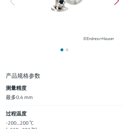
选购全部
Memosens数字技术
查找产品具体信息和文档
选购全部
备件查找工具
您可通过产品型号、订单代码或序列号，轻
松查找所需备件。
©Endress+Hauser
产品规格参数
测量精度
最多0.4 mm
过程温度
-200...200 °C