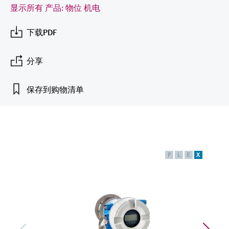
会
的指导课程与资源，随时随地提升技能。
measurement
电力与能源
显示所有 产品: 物位 机电
光学分析
Conductive level measurement
全自动水质采样仪
温度开关
能量管理仪和应用管理仪
空气质量测量装置
Netilion Device Viewer
您的Endress+Hauser职业生涯
可持续发展
Endress+Hauser SICK
查找市场活动及培训
活动和培训
Job opportunities at
下载PDF
选购全部
采矿、矿物加工及冶金：打造可持
根据需要，从培训、研讨会、展会、峰会或
Endress+Hauser SICK
Netilion IIoT
Float switch level measurement
TOC、COD和SAC分析仪
表面温度计
浪涌保护器
烟雾探测器
Netilion Water
关联公司
续的未来
在线研讨会等各种活动中灵活选择。
分享
软件
放射线物位测量
ORP电极和变送器
线缆式温度计
选购全部
视距测量仪
公用工程：可靠使用蒸汽
保存到购物清单
阻旋料位开关
污泥界面传感器和变送器
多点温度计
超高探测器
产品工具
所有行业的关注焦点
伺服液位测量
营养盐分析仪和传感器
选购全部
选购全部
通过产品筛选，选择测量仪表
工业领域的可持续发展解决方案
机电式物位测量
金属分析仪
F
L
E
X
通过产品特性查找适当的测量设备、软件或
系统组件。
数字化驱动流程工业转型升级
微波限位栅物位测量
光度计
Applicator 选型和计算软件
决策级过程透明度，赋能卓越运营
通过应用参数查找、选择并配置产品
Level measurement with pressure
微波传输测量原理
Device Viewer