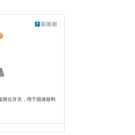
F
L
E
X
旋限位开关，用于固体散料