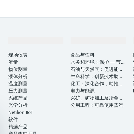
产品与服务
行业应用
现场仪表
食品与饮料
流量
水务和环境：保护 —— 节约
物位测量
—— 提高
石油与天然气：促进能源
液体分析
转型，实现净零目标
生命科学：创新技术助推
温度测量
卓越运营
化工：深化合作，助推可
压力测量
持续成功
电力与能源
系统产品
采矿、矿物加工及冶金：
光学分析
打造可持续的未来
公用工程：可靠使用蒸汽
Netilion IIoT
软件
精选产品
产品查询工具