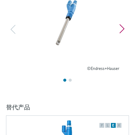
选购全部
Memosens数字技术
查找产品具体信息和文档
选购全部
备件查找工具
您可通过产品型号、订单代码或序列号，轻
松查找所需备件。
©Endress+Hauser
替代产品
F
L
E
X