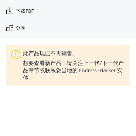
会
的指导课程与资源，随时随地提升技能。
measurement
电力与能源
光学分析
Conductive level measurement
全自动水质采样仪
温度开关
能量管理仪和应用管理仪
空气质量测量装置
Netilion Device Viewer
您的Endress+Hauser职业生涯
可持续发展
Endress+Hauser SICK
查找市场活动及培训
下载PDF
活动和培训
Job opportunities at
选购全部
采矿、矿物加工及冶金：打造可持
根据需要，从培训、研讨会、展会、峰会或
Endress+Hauser SICK
Netilion IIoT
Float switch level measurement
TOC、COD和SAC分析仪
表面温度计
浪涌保护器
烟雾探测器
Netilion Water
关联公司
续的未来
分享
在线研讨会等各种活动中灵活选择。
软件
放射线物位测量
ORP电极和变送器
线缆式温度计
选购全部
视距测量仪
公用工程：可靠使用蒸汽
此产品现已不再销售。
阻旋料位开关
污泥界面传感器和变送器
多点温度计
超高探测器
想要查看新产品，请关注上一代/下一代产
产品工具
所有行业的关注焦点
品章节或联系您当地的 Endress+Hauser 实
伺服液位测量
营养盐分析仪和传感器
选购全部
选购全部
体。
通过产品筛选，选择测量仪表
工业领域的可持续发展解决方案
机电式物位测量
金属分析仪
通过产品特性查找适当的测量设备、软件或
系统组件。
数字化驱动流程工业转型升级
微波限位栅物位测量
光度计
Applicator 选型和计算软件
决策级过程透明度，赋能卓越运营
通过应用参数查找、选择并配置产品
Level measurement with pressure
微波传输测量原理
Device Viewer