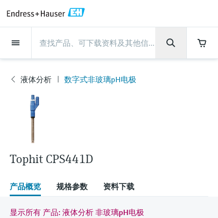
Back
Back
Back
Back
Back
Back
Back
Back
Back
Back
Back
Back
Back
Back
Back
Back
Back
Back
Back
Back
Back
Back
Back
Back
Back
Back
Back
Back
Back
Back
Back
Back
Back
Back
现场仪表
现场仪表
现场仪表
现场仪表
现场仪表
现场仪表
现场仪表
现场仪表
现场仪表
现场仪表
服务产品
服务产品
服务产品
服务产品
服务产品
服务产品
行业应用
行业应用
行业应用
行业应用
行业应用
行业应用
行业应用
行业应用
行业应用
支持
公司
公司
公司
公司
公司
公司
公司
公司
现场仪表
流量
物位测量
液体分析
温度测量
压力测量
系统产品
光学分析
Netilion IIoT
服务产品
Project and commissioning
技术支持服务
仪表维护
仪表性能优化服务
行业应用
支持
公司
Endress+Hauser集团
生产中心
集团实力
新闻与案例
活动和培训
您的Endress+Hauser职业生
services
涯
液体分析
数字式非玻璃pH电极
流量
电磁流量计
雷达物位测量
pH电极和变送器
温度变送器
绝压和表压测量
数据管理仪&数据记录仪
TDLAS和QF分析仪
Netilion Value
Project and commissioning services
远程技术支持
验证服务
校准报告分析
食品与饮料
快速获取服务支持！
Endress+Hauser集团
公司概况
物位和压力测量
过程安全性
新闻与案例总览
培训
现
技术支持中心 —— Endress+Hauser提供全方
仪表调试服务
Explore open positions
场
位服务，与您相伴前行
物位测量
科里奥利质量流量计
Vibronic point level detection
电导率传感器和变送器
工业温度计
差压测量
过程测控仪
拉曼光谱分析仪
Netilion Health
技术支持服务
远程资产监控
现场仪表校准服务
优化校准间隔时间
水务和环境：保护 —— 节约 —— 提高
生产中心
Asia Pacific
Endress+Hauser流量
网络安全性
所有文章
研讨会
仪
表
Industrial Project Management
在Endress+Hauser工作
下载区
液体分析
超声波流量计
导波雷达物位测量
浊度传感器和变送器
保护套管
选购全部
电源和安全栅
排放监测解决方案
Netilion Analytics
仪表维护
Process Instrumentation Courses
预防性维护服务
动态现场仪表评价和分析服务
石油与天然气：促进能源转型，实
集团实力
财务业绩
Endress+Hauser 液体分析
过程自动化项目流程
新闻稿
展览会
搜索和下载技术手册, 宣传资料, 出版物, 软
现净零目标
Extended warranty
件更新, 视频, 证书等各类文件!
更多工作机会
Tophit CPS441D
温度测量
涡街流量计
超声波物位测量
氯传感器和变送器
高温型温度计
WirelessHART解决方案
颗粒测量设备
Netilion Library
仪表性能优化服务
Repair of measuring instruments
客户案例
集团管理层
温度+系统产品
My Endress+Hauser
事实速览
在线研讨会和回放
学习
生命科学：创新技术助推卓越运营
德国耶拿分析仪器公司的工作机会
压力测量
热式质量流量计
电容物位测量
溶解氧传感器和变送器
卫生型温度计
网关和调制解调器
数字分析仪解决方案
Netilion Inventory
View all
新闻与案例
发展历程
Endress+Hauser 数字解决方案
建立电子采购流程，从容应对未来
媒体活动
峰会
产品概览
规格参数
资料下载
化工：深化合作，助推可持续成功
需求
学习中心
IST创新传感器技术公司的工作机
系统产品
Differential pressure flow
静压液位测量
实验室检测仪表和便携式pH计
紧凑型温度计
设备配置用平板电脑
过程气体分析仪
Netilion Connect
活动和培训
文化与价值观
Endress+Hauser 光学分析
线下活动
显示所有 产品: 液体分析 非玻璃pH电极
学习中心 - 探索Endress+Hauser学习平台上